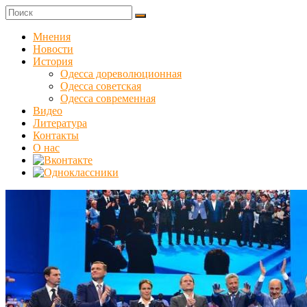
Skip
to
Куликовец
content
Мнения
Новости
Сайт
История
одесского
Одесса дореволюционная
сопротивления
Одесса советская
Одесса современная
Видео
Литература
Контакты
О нас