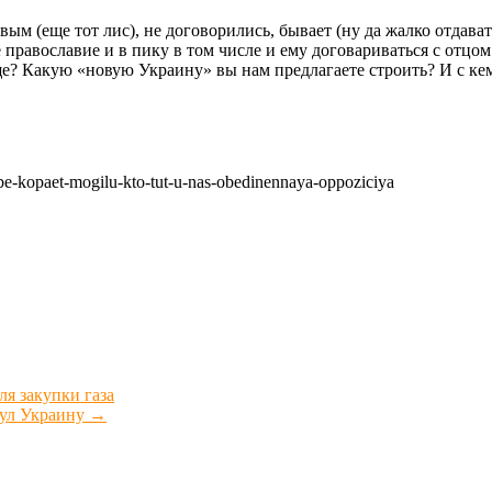
м (еще тот лис), не договорились, бывает (ну да жалко отдават
е православие и в пику в том числе и ему договариваться с от
ще? Какую «новую Украину» вы нам предлагаете строить? И с ке
be-kopaet-mogilu-kto-tut-u-nas-obedinennaya-oppoziciya
ля закупки газа
нул Украину
→