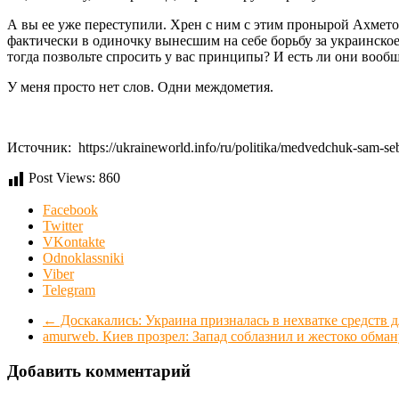
А вы ее уже переступили. Хрен с ним с этим пронырой Ахметовы
фактически в одиночку вынесшим на себе борьбу за украинско
тогда позвольте спросить у вас принципы? И есть ли они вооб
У меня просто нет слов. Одни междометия.
Источник: https://ukraineworld.info/ru/politika/medvedchuk-sam-se
Post Views:
860
Facebook
Twitter
VKontakte
Odnoklassniki
Viber
Telegram
←
Доскакались: Украина призналась в нехватке средств д
amurweb. Киев прозрел: Запад соблазнил и жестоко обма
Добавить комментарий