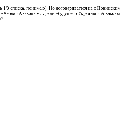
ь 1/3 списка, понимаю). Но договариваться не с Новинским,
цом «Азова» Аваковым… ради «будущего Украины». А каковы
м?