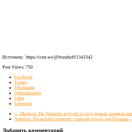
Источник: https://cont.ws/@bezuhoff/1343342
Post Views:
750
Facebook
Twitter
VKontakte
Odnoklassniki
Viber
Telegram
←
Малюта. На Украине вступят в силу новые правила н
Artemon. Польский политик: главная угроза для Польши
Добавить комментарий