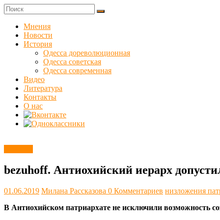
Skip
to
Куликовец
content
Мнения
Новости
Сайт
История
одесского
Одесса дореволюционная
сопротивления
Одесса советская
Одесса современная
Видео
Литература
Контакты
О нас
Новости
bezuhoff. Антиохийский иерарх допуст
01.06.2019
Милана Рассказова
0 Комментариев
низложения пат
В Антиохийском патриархате не исключили возможность соз