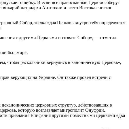
допускает ошибку. И если все православные Церкви соберут
и викарий патриарха Антиохии и всего Востока епископ
ерковный Собор, то «каждая Церковь внутри себя определяется
а.
глашения с другими Церквями и созвать Собор», — отметил
ркви был мир».
м, чтобы раскольники вернулись в каноническую Церковь»,
прав верующих на Украине. Он также провел встречи с
ух неканонических церковных структур, действовавших в
 церковь, которую возглавляет митрополит Онуфрий,
жность признания Епифания другими поместными церквями едва