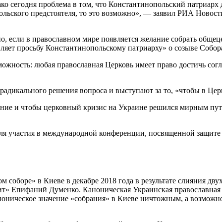
ко сегодня проблема в том, что Константинопольский патриарх 
льского предстоятеля, то это возможно», — заявил РИА Новост
о, если в православном мире появляется желание собрать общец
вляет просьбу Константинопольскому патриарху» о созыве Собор
зможность: любая православная Церковь имеет право достичь со
 радикального решения вопроса и выступают за то, «чтобы в Це
ние и чтобы церковный кризис на Украине решился мирным путе
ля участия в международной конференции, посвященной защите 
 соборе» в Киеве в декабре 2018 года в результате слияния дв
лит» Епифаний Думенко. Каноническая Украинская православная
каноническое значение «собрания» в Киеве ничтожным, а возмо