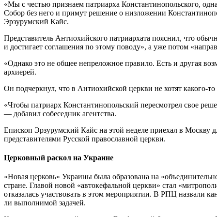
«Мы с честью признаем патриарха Константинопольского, одна
Собор без него и примут решение о низложении Константинопо
Эрзурумский Кайс.
Представитель Антиохийского патриархата пояснил, что обычн
и достигает соглашения по этому поводу», а уже потом «напра
«Однако это не общее непреложное правило. Есть и другая во
архиерей.
Он подчеркнул, что в Антиохийской церкви не хотят какого-то
«Чтобы патриарх Константинопольский пересмотрел свое реше
— добавил собеседник агентства.
Епископ Эрзурумский Кайс на этой неделе приехал в Москву д
представителями Русской православной церкви.
Церковный раскол на Украине
«Новая церковь» Украины была образована на «объединительном
стране. Главой новой «автокефальной церкви» стал «митропо
отказалась участвовать в этом мероприятии. В РПЦ назвали 
ли выполнимой задачей.