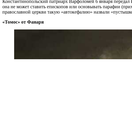
Константинопольский патриарх Варфоломей 6 января передал К
она не может ставить епископов или основывать парафии (прих
православной церкви такую «автокефалию» назвали «пустышкой
«Томос» от Фанаря