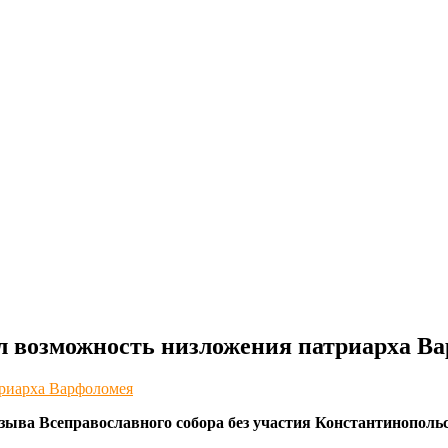
ил возможность низложения патриарха В
риарха Варфоломея
ыва Всеправославного собора без участия Константинопольс