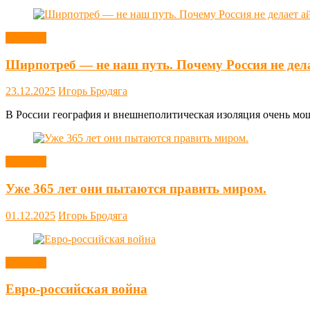
Новости
Ширпотреб — не наш путь. Почему Россия не дел
23.12.2025
Игорь Бродяга
В России география и внешнеполитическая изоляция очень мощн
Новости
Уже 365 лет они пытаются править миром.
01.12.2025
Игорь Бродяга
Новости
Евро-российская война