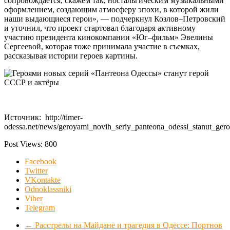
сопровождается, скажем так, ностальгическим музыкальными
оформлением, создающим атмосферу эпохи, в которой жили
наши выдающиеся герои», — подчеркнул Козлов–Петровский
и уточнил, что проект стартовал благодаря активному
участию президента кинокомпании «Юг–фильм» Эвелины
Сергеевой, которая тоже принимала участие в съемках,
рассказывая истории героев картины.
Источник: http://timer-
odessa.net/news/geroyami_novih_seriy_panteona_odessi_stanut_gero
Post Views:
800
Facebook
Twitter
VKontakte
Odnoklassniki
Viber
Telegram
←
Расстрелы на Майдане и трагедия в Одессе: Портнов