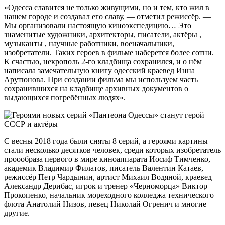
«Одесса славится не только живущими, но и тем, кто жил в
нашем городе и создавал его славу, — отметил режиссёр. —
Мы организовали настоящую киноэкспедицию… Это
знаменитые художники, архитекторы, писатели, актёры ,
музыканты , научные работники, военачальники,
изобретатели. Таких героев в фильме наберется более сотни.
К счастью, некрополь 2-го кладбища сохранился, и о нём
написала замечательную книгу одесский краевед Инна
Арутюнова. При создании фильма мы используем часть
сохранившихся на кладбище архивных документов о
выдающихся погребённых людях».
С весны 2018 года были сняты 8 серий, а героями картины
стали несколько десятков человек, среди которых изобретатель
проообраза первого в мире киноаппарата Иосиф Тимченко,
академик Владимир Филатов, писатель Валентин Катаев,
режиссёр Петр Чардынин, артист Михаил Водяной, краевед
Александр Дерибас, игрок и тренер «Черноморца» Виктор
Прокопенко, начальник мореходного колледжа технического
флота Анатолий Низов, певец Николай Огренич и многие
другие.