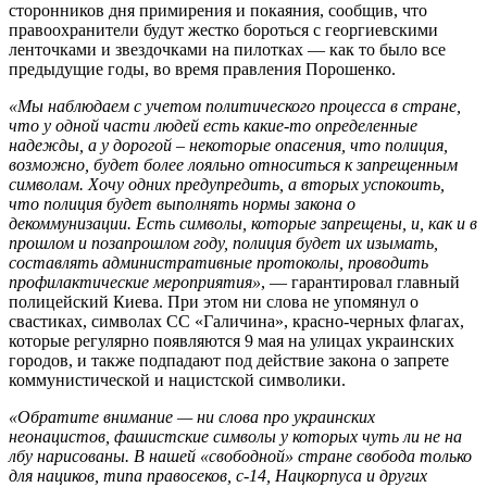
сторонников дня примирения и покаяния, сообщив, что
правоохранители будут жестко бороться с георгиевскими
ленточками и звездочками на пилотках — как то было все
предыдущие годы, во время правления Порошенко.
«Мы наблюдаем с учетом политического процесса в стране,
что у одной части людей есть какие-то определенные
надежды, а у дорогой – некоторые опасения, что полиция,
возможно, будет более лояльно относиться к запрещенным
символам. Хочу одних предупредить, а вторых успокоить,
что полиция будет выполнять нормы закона о
декоммунизации. Есть символы, которые запрещены, и, как и в
прошлом и позапрошлом году, полиция будет их изымать,
составлять административные протоколы, проводить
профилактические мероприятия»
, — гарантировал главный
полицейский Киева. При этом ни слова не упомянул о
свастиках, символах СС «Галичина», красно-черных флагах,
которые регулярно появляются 9 мая на улицах украинских
городов, и также подпадают под действие закона о запрете
коммунистической и нацистской символики.
«Обратите внимание — ни слова про украинских
неонацистов, фашистские символы у которых чуть ли не на
лбу нарисованы. В нашей «свободной» стране свобода только
для нациков, типа правосеков, с-14, Нацкорпуса и других