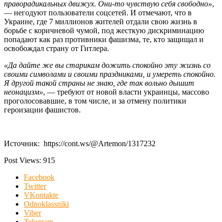
праворадикальных движух. Они-то чувствую себя свободно»
,
— негодуют пользователи соцсетей. И отмечают, что в
Украине, где 7 миллионов жителей отдали свою жизнь в
борьбе с коричневой чумой, под жесткую дискриминацию
попадают как раз противники фашизма, те, кто защищал и
освобождал страну от Гитлера.
«Да дайте же вы старикам дожить спокойно эту жизнь со
своими символами и своими праздниками, и умереть спокойно.
Я другой такой страны не знаю, где так вольно дышит
неонацизм»
, — требуют от новой власти украинцы, массово
проголосовавшие, в том числе, и за отмену политики
героизации фашистов.
Источник: https://cont.ws/@Artemon/1317232
Post Views:
915
Facebook
Twitter
VKontakte
Odnoklassniki
Viber
Telegram