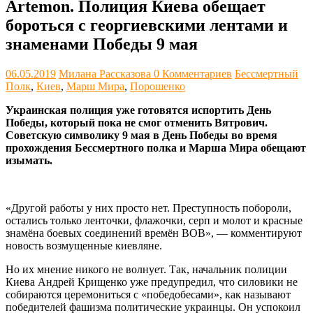
Artemon. Полиция Киева обещает
бороться с георгиевскими лентами и
знаменами Победы 9 мая
06.05.2019
Милана Рассказова
0 Комментариев
Бессмертный
Полк
,
Киев
,
Марш Мира
,
Порошенко
Украинская полиция уже готовятся испортить День
Победы, который пока не смог отменить Вятрович.
Советскую символику 9 мая в День Победы во время
прохождения Бессмертного полка и Марша Мира обещают
изымать.
«Другой работы у них просто нет. Преступность побороли,
остались только ленточки, флажочки, серп и молот и красные
знамёна боевых соединений времён ВОВ», — комментируют
новость возмущенные киевляне.
Но их мнение никого не волнует. Так, начальник полиции
Киева Андрей Крищенко уже предупредил, что силовики не
собираются церемониться с «победобесами», как называют
победителей фашизма политические украинцы. Он успокоил