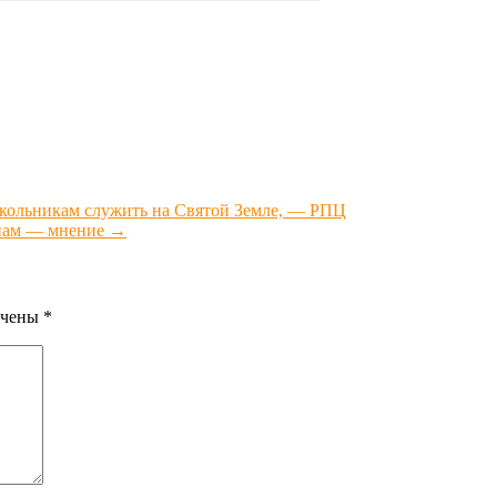
кольникам служить на Святой Земле, — РПЦ
 нам — мнение
→
ечены
*