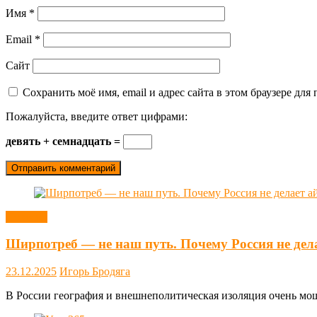
Имя
*
Email
*
Сайт
Сохранить моё имя, email и адрес сайта в этом браузере д
Пожалуйста, введите ответ цифрами:
девять + семнадцать =
Новости
Ширпотреб — не наш путь. Почему Россия не дел
23.12.2025
Игорь Бродяга
В России география и внешнеполитическая изоляция очень мощн