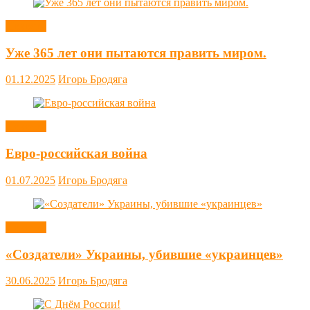
Новости
Уже 365 лет они пытаются править миром.
01.12.2025
Игорь Бродяга
Новости
Евро-российская война
01.07.2025
Игорь Бродяга
Новости
«Создатели» Украины, убившие «украинцев»
30.06.2025
Игорь Бродяга