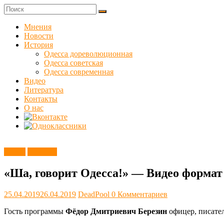
Skip
to
Куликовец
content
Мнения
Новости
Сайт
История
одесского
Одесса дореволюционная
сопротивления
Одесса советская
Одесса современная
Видео
Литература
Контакты
О нас
Видео
Новости
«Ша, говорит Одесса!» — Видео формат
25.04.2019
26.04.2019
DeadPool
0 Комментариев
Гость программы
Фёдор Дмитриевич Березин
офицер, писател