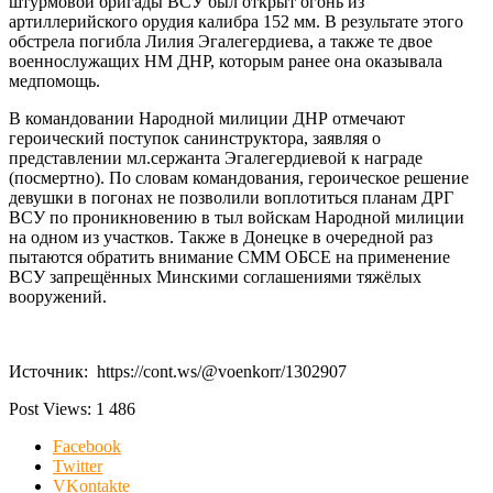
штурмовой бригады ВСУ был открыт огонь из
артиллерийского орудия калибра 152 мм. В результате этого
обстрела погибла Лилия Эгалегердиева, а также те двое
военнослужащих НМ ДНР, которым ранее она оказывала
медпомощь.
В командовании Народной милиции ДНР отмечают
героический поступок санинструктора, заявляя о
представлении мл.сержанта Эгалегердиевой к награде
(посмертно). По словам командования, героическое решение
девушки в погонах не позволили воплотиться планам ДРГ
ВСУ по проникновению в тыл войскам Народной милиции
на одном из участков. Также в Донецке в очередной раз
пытаются обратить внимание СММ ОБСЕ на применение
ВСУ запрещённых Минскими соглашениями тяжёлых
вооружений.
Источник: https://cont.ws/@voenkorr/1302907
Post Views:
1 486
Facebook
Twitter
VKontakte