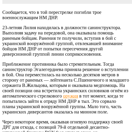
Сообщается, что в той перестрелке погибли трое
военнослужащим НМ ДНР.
23-летняя Лилия находилась в должности санинструктора.
Выполняя задачу на передовой, она оказывала помощь
раненым бойцам. Ранения те получили, вступив в бой с
украинской вооружённой группой, отвлекавшей внимание
бойцов НМ ДНР от попытки пересечения другой
диверсионной группой линии соприкосновения.
Приближение противника было стремительным. Тогда
санинструктор Эгалегердиева приняла решение о вступлении
в бой. Она переместилась на несколько десятков метров в
сторону от раненых — лейтенанта С.Пшеничного и младшего
сержанта В.Жильцова, которым и оказывала медпомощь. На
своей позиции она встретила украинских силовиков огнём из
автоматического стрелкового
оружия
в тот момент, когда те
попытались зайти к отряду НМ ДНР в тыл. Это сорвало
планы украинской вооружённой группы. Мало того, часть
украинских диверсантов оказалась на минном поле.
Через некоторое время, оказывая огневую поддержку своей
ДРГ для отхода, с позиций 79-й отдельной десантно-