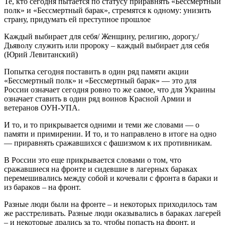
Те, кто сегодня пытается по статусу приравнять «Бессмертный
полк» и «Бессмертный барак», стремятся к одному: унизить
страну, придумать ей преступное прошлое
Каждый выбирает для себя/ Женщину, религию, дорогу./
Дьяволу служить или пророку – каждый выбирает для себя
(Юрий Левитанский)
Попытка сегодня поставить в один ряд памяти акции
«Бессмертный полк» и «Бессмертный барак» — это для
России означает сегодня ровно то же самое, что для Украины
означает ставить в один ряд воинов Красной Армии и
ветеранов ОУН-УПА.
И то, и то прикрывается одними и теми же словами — о
памяти и примирении. И то, и то направлено в итоге на одно
— приравнять сражавшихся с фашизмом к их противникам.
В России это еще прикрывается словами о том, что
сражавшиеся на фронте и сидевшие в лагерных бараках
перемешивались между собой и кочевали с фронта в бараки и
из бараков – на фронт.
Разные люди были на фронте – и некоторых приходилось там
же расстреливать. Разные люди оказывались в бараках лагерей
– и некоторые дрались за то, чтобы попасть на фронт, и