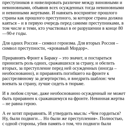
преступников и нивелировать различие между виновными и
невиновными, объявив всех осужденных тогда невиновными
и невинными жертвами. И навязать восприятие прошлого
страны как прошлого преступного, за которое страна должна
каяться – и в первую очередь перед самими преступниками, в
том числе и теми, кто участвовал в ее разрушении в конце 80
—90-е годы.
Для одних Россия – символ героизма. Для вторых Россия –
символ преступности, «кровавый Мордор».
Приравнять Фронт к Бараку – это значит, и постараться
принизить роль одних, сражавшихся за страну, и обелить
вторых, за преступление перед ней осужденных (иногда –
необоснованно), и приравнять погибшего на фронте к
расстрелянному за дезертирство, и внедрить шаблон: чем
воевать за страну, лучше сидеть в тюрьме.
И в любом случае, даже необоснованно осужденный не может
быть приравнен к сражавшемуся на фронте. Невинная жертва
– не равна герою.
А ее хотят приравнять. И утвердить мысль: «Чем гордиться?
Ну, были подвиги… Но были же преступления». Полностью,
с одной стороны, убив память о том, что подвиги были