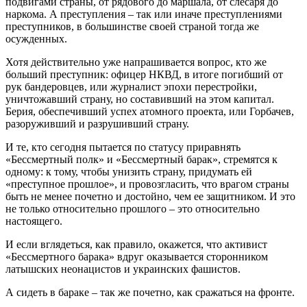
подвигами страны, от рядового до маршала, от слесаря до
наркома. А преступления – так или иначе преступлениями
преступников, в большинстве своей страной тогда же
осужденных.
Хотя действительно уже напрашивается вопрос, кто же
больший преступник: офицер НКВД, в итоге погибший от
рук бандеровцев, или журналист эпохи перестройки,
уничтожавший страну, но составивший на этом капитал.
Берия, обеспечивший успех атомного проекта, или Горбачев,
разоруживший и разрушивший страну.
И те, кто сегодня пытается по статусу приравнять
«Бессмертный полк» и «Бессмертный барак», стремятся к
одному: к тому, чтобы унизить страну, придумать ей
«преступное прошлое», и провозгласить, что врагом страны
быть не менее почетно и достойно, чем ее защитником. И это
не только относительно прошлого – это относительно
настоящего.
И если вглядеться, как правило, окажется, что активист
«Бессмертного барака» вдруг оказывается сторонником
латышских неонацистов и украинских фашистов.
А сидеть в бараке – так же почетно, как сражаться на фронте.