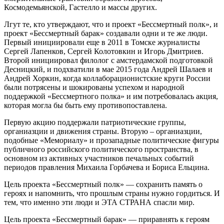
Космодемьянской, Гастелло и массы других.
Лгут те, кто утверждают, что и проект «Бессмертный полк», и
проект «Бессмертный барак» создавали одни и те же люди.
Первый инициировали еще в 2011 в Томске журналисты
Сергей Лапенков, Сергей Колотовкин и Игорь Дмитриев.
Второй инициировал филолог с амстердамской подготовкой
Десницкий, и подхватили в мае 2015 года Андрей Шалаев и
Андрей Хоркин, когда коллаборационистские круги России
были потрясены и шокированы успехом и народной
поддержкой «Бессмертного полка» и им потребовалась акция,
которая могла бы быть ему противопоставлена.
Первую акцию поддержали патриотические группы,
органиазции и движения страны. Вторую – органиазции,
подобные «Мемориалу» и прозападные политические фигуры
публичного российского политического пространства, в
основном из активных участников печальных событий
периодов правления Михаила Горбачева и Бориса Ельцина.
Цель проекта «Бессмертный полк» — сохранить память о
героях и напомнить, что прошлым страны нужно гордиться. И
тем, что именно эти люди и ЭТА СТРАНА спасли мир.
Цель проекта «Бессмертный барак» — приравнять к героям