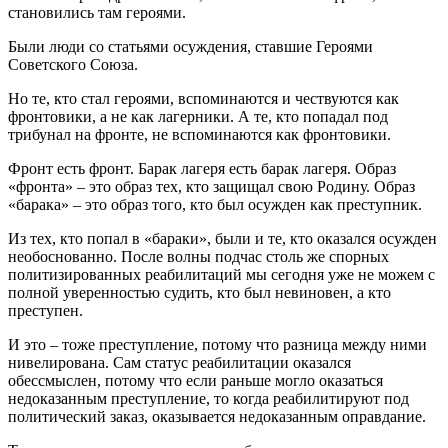
становились там героями.
Были люди со статьями осуждения, ставшие Героями
Советского Союза.
Но те, кто стал героями, вспоминаются и чествуются как
фронтовики, а не как лагерники. А те, кто попадал под
трибунал на фронте, не вспоминаются как фронтовики.
Фронт есть фронт. Барак лагеря есть барак лагеря. Образ
«фронта» – это образ тех, кто защищал свою Родину. Образ
«барака» – это образ того, кто был осужден как преступник.
Из тех, кто попал в «бараки», были и те, кто оказался осужден
необоснованно. После волны подчас столь же спорных
политизированных реабилитаций мы сегодня уже не можем с
полной уверенностью судить, кто был невиновен, а кто
преступен.
И это – тоже преступление, потому что разница между ними
нивелирована. Сам статус реабилитации оказался
обессмыслен, потому что если раньше могло оказаться
недоказанным преступление, то когда реабилитируют под
политический заказ, оказывается недоказанным оправдание.