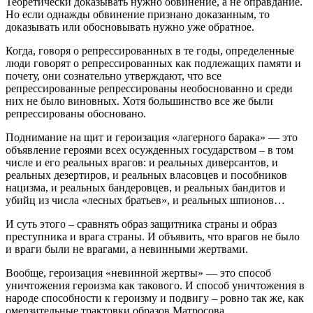
Теоретически доказывать нужно обвинение, а не оправдание.
Но если однажды обвинение признано доказанным, то
доказывать или обосновывать нужно уже обратное.
Когда, говоря о репрессированных в те годы, определенные
люди говорят о репрессированных как подлежащих памяти и
почету, они сознательно утверждают, что все
репрессированные репрессированы необоснованно и среди
них не было виновных. Хотя большинство все же были
репрессированы обосновано.
Поднимание на щит и героизация «лагерного барака» — это
объявление героями всех осужденных государством – в том
числе и его реальных врагов: и реальных диверсантов, и
реальных дезертиров, и реальных власовцев и пособников
нацизма, и реальных бандеровцев, и реальных бандитов и
убийц из числа «лесных братьев», и реальных шпионов…
И суть этого – сравнять образ защитника страны и образ
преступника и врага страны. И объявить, что врагов не было
и враги были не врагами, а невинными жертвами.
Вообще, героизация «невинной жертвы» — это способ
уничтожения героизма как такового. И способ уничтожения в
народе способности к героизму и подвигу – ровно так же, как
омерзительные трактовки образов Матросова,