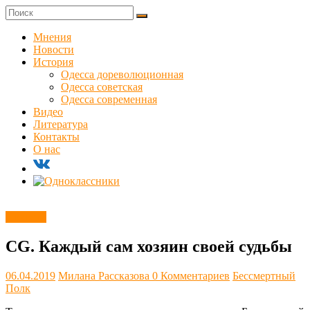
Skip
to
Куликовец
content
Мнения
Новости
Сайт
История
одесского
Одесса дореволюционная
сопротивления
Одесса советская
Одесса современная
Видео
Литература
Контакты
О нас
Новости
CG. Каждый сам хозяин своей судьбы
06.04.2019
Милана Рассказова
0 Комментариев
Бессмертный
Полк