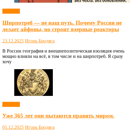
Новости
Ширпотреб — не наш путь. Почему Россия не
делает айфоны, но строит ядерные реакторы
23.12.2025
Игорь Бродяга
В России география и внешнеполитическая изоляция очень
мощно влияли на всё, в том числе и на ширпотреб. Я сразу
хочу
Новости
Уже 365 лет они пытаются править миром.
01.12.2025
Игорь Бродяга