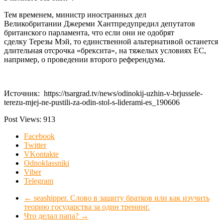
Тем временем, министр иностранных дел
Великобритании Джереми Хантпредупредил депутатов
британского парламента, что если они не одобрят
сделку Терезы Мэй, то единственной альтернативой останется
длительная отсрочка «брексита», на тяжелых условиях ЕС,
например, о проведении второго референдума.
Источник: https://tsargrad.tv/news/odinokij-uzhin-v-brjussele-
terezu-mjej-ne-pustili-za-odin-stol-s-liderami-es_190606
Post Views:
913
Facebook
Twitter
VKontakte
Odnoklassniki
Viber
Telegram
←
seashipper. Слово в защиту братков или как изучить
теорию государства за один тренинг.
Что делал папа?
→