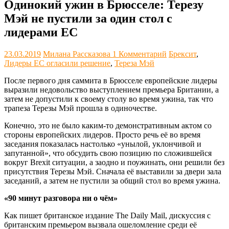
Одинокий ужин в Брюсселе: Терезу
Мэй не пустили за один стол с
лидерами ЕС
23.03.2019
Милана Рассказова
1 Комментарий
Брексит
,
Лидеры ЕС огласили решение
,
Тереза Мэй
После первого дня саммита в Брюсселе европейские лидеры
выразили недовольство выступлением премьера Британии, а
затем не допустили к своему столу во время ужина, так что
трапеза Терезы Мэй прошла в одиночестве.
Конечно, это не было каким-то демонстративным актом со
стороны европейских лидеров. Просто речь её во время
заседания показалась настолько «унылой, уклончивой и
запутанной», что обсудить свою позицию по сложившейся
вокруг Brexit ситуации, а заодно и поужинать, они решили без
присутствия Терезы Мэй. Сначала её выставили за двери зала
заседаний, а затем не пустили за общий стол во время ужина.
«90 минут разговора ни о чём»
Как пишет британское издание The Daily Mail, дискуссия с
британским премьером вызвала ошеломление среди её