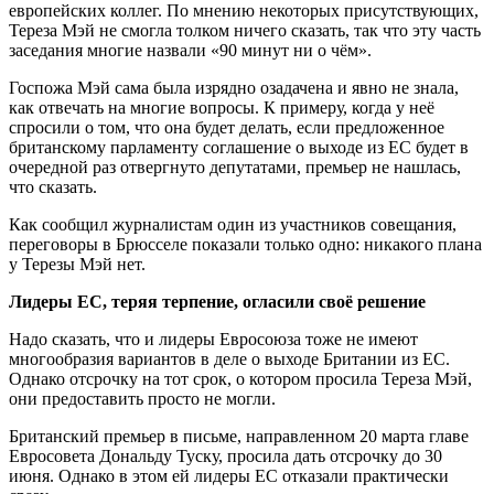
европейских коллег. По мнению некоторых присутствующих,
Тереза Мэй не смогла толком ничего сказать, так что эту часть
заседания многие назвали «90 минут ни о чём».
Госпожа Мэй сама была изрядно озадачена и явно не знала,
как отвечать на многие вопросы. К примеру, когда у неё
спросили о том, что она будет делать, если предложенное
британскому парламенту соглашение о выходе из ЕС будет в
очередной раз отвергнуто депутатами, премьер не нашлась,
что сказать.
Как сообщил журналистам один из участников совещания,
переговоры в Брюсселе показали только одно: никакого плана
у Терезы Мэй нет.
Лидеры ЕС, теряя терпение, огласили своё решение
Надо сказать, что и лидеры Евросоюза тоже не имеют
многообразия вариантов в деле о выходе Британии из ЕС.
Однако отсрочку на тот срок, о котором просила Тереза Мэй,
они предоставить просто не могли.
Британский премьер в письме, направленном 20 марта главе
Евросовета Дональду Туску, просила дать отсрочку до 30
июня. Однако в этом ей лидеры ЕС отказали практически