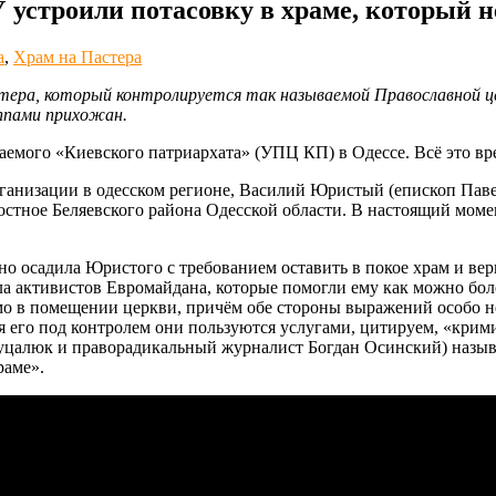
 устроили потасовку в храме, который 
а
,
Храм на Пастера
тера, который контролируется так называемой Православной ц
ппами прихожан.
аемого «Киевского патриархата» (УПЦ КП) в Одессе. Всё это вр
анизации в одесском регионе, Василий Юристый (епископ Павел)
остное Беляевского района Одесской области. В настоящий мом
о осадила Юристого с требованием оставить в покое храм и вер
а активистов Евромайдана, которые помогли ему как можно бол
мо в помещении церкви, причём обе стороны выражений особо 
ния его под контролем они пользуются услугами, цитируем, «кри
 Гуцалюк и праворадикальный журналист Богдан Осинский) назыв
раме».