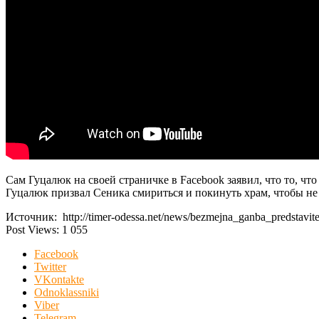
Сам Гуцалюк на своей страничке в Facebook заявил, что то, ч
Гуцалюк призвал Сеника смириться и покинуть храм, чтобы н
Источник: http://timer-odessa.net/news/bezmejna_ganba_predstavit
Post Views:
1 055
Facebook
Twitter
VKontakte
Odnoklassniki
Viber
Telegram