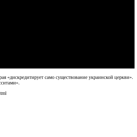
торая «дискредитирует само существование украинской церкви».
сситами».
html