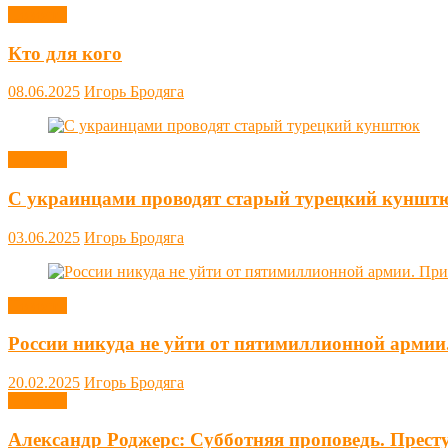
Новости
Кто для кого
08.06.2025
Игорь Бродяга
Новости
С украинцами проводят старый турецкий куншт
03.06.2025
Игорь Бродяга
Новости
России никуда не уйти от пятимиллионной армии
20.02.2025
Игорь Бродяга
Новости
Александр Роджерс: Субботняя проповедь. Прест