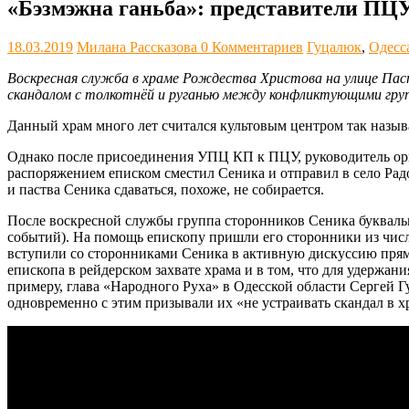
«Бэзмэжна ганьба»: представители ПЦУ
18.03.2019
Милана Рассказова
0 Комментариев
Гуцалюк
,
Одесс
Воскресная служба в храме Рождества Христова на улице Пас
скандалом с толкотнёй и руганью между конфликтующими гру
Данный храм много лет считался культовым центром так назыв
Однако после присоединения УПЦ КП к ПЦУ, руководитель орг
распоряжением еписком сместил Сеника и отправил в село Рад
и паства Сеника сдаваться, похоже, не собирается.
После воскресной службы группа сторонников Сеника буквальн
событий). На помощь епископу пришли его сторонники из числ
вступили со сторонниками Сеника в активную дискуссию пря
епископа в рейдерском захвате храма и в том, что для удержа
примеру, глава «Народного Руха» в Одесской области Сергей
одновременно с этим призывали их «не устраивать скандал в х