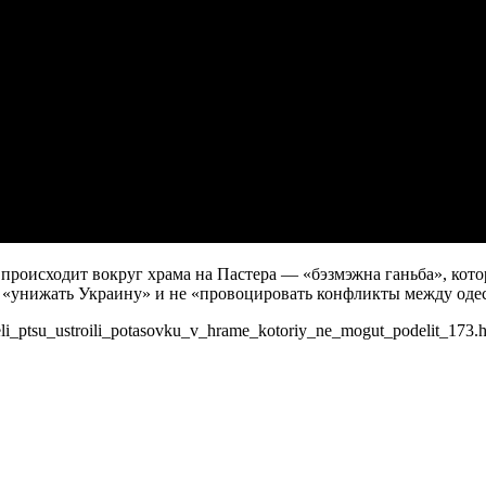
то происходит вокруг храма на Пастера — «бэзмэжна ганьба», ко
е «унижать Украину» и не «провоцировать конфликты между оде
eli_ptsu_ustroili_potasovku_v_hrame_kotoriy_ne_mogut_podelit_173.