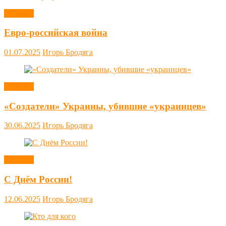
Новости
Евро-российская война
01.07.2025
Игорь Бродяга
Новости
«Создатели» Украины, убившие «украинцев»
30.06.2025
Игорь Бродяга
Новости
С Днём России!
12.06.2025
Игорь Бродяга