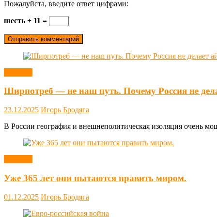
Пожалуйста, введите ответ цифрами:
шесть + 11 =
Новости
Ширпотреб — не наш путь. Почему Россия не дел
23.12.2025
Игорь Бродяга
В России география и внешнеполитическая изоляция очень мощн
Новости
Уже 365 лет они пытаются править миром.
01.12.2025
Игорь Бродяга