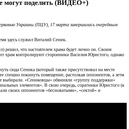
не могут поделить (ВИДЕО+)
ерковью Украины (ПЦУ), 17 марта завершилась очередным
емя здесь служил Виталий Сеник.
 решил, что настоятелем храма будет лично он. Своим
ент храм контролируют сторонники Василия Юристого, однако
нуть сюда Сеника (который также присутствовал на месте
ее спешно покинуть помещение, растолкав оппонентов, а зетм
не выбирали. «Сениковцы» обвиняли «группу поддержки»
минальных элементов». В свою очередь, соратники Юристого (к
али своих оппонентов «бесноватыми», «сектой» и