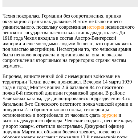
Чехия покорилась Германии без сопротивления, приняв
оккупацию страны как должное. В этом не было ничего
удивительного, поскольку современная
история
независимого
чешского государства насчитывала лишь двадцать лет. До
1918 года Чехия входила в состав Австро-Венгерской
империи и еще молодыми людьми были те, кто привык жить
под властью австрийцев. Несмотря на то, что чешская армия
была неплохо вооружена и организована, она не оказала
сопротивления вторгшимся на территорию страны частям
вермахта.
Впрочем, единственный бой с немецкими войсками на
территории Чехии все же произошел. Вечером 14 марта 1939
года в город Мистек вошел 2-й батальон 84-го пехотного
полка 8-й пехотной дивизии германской армии. В районе
Чаянковых казарм, где дислоцировались подразделения 3-го
батальона 8-го Силезского пехотного полка чешской армии и
полуроты 2-го бронетанкового полка, гитлеровцы
остановились и потребовали от часовых сдать
оружие
и
вызвать дежурного офицера. Чешские солдаты, несшие караул
у ворот казарм, ответили выстрелами. Дежурный офицер
поручик Мартинек объявил боевую тревогу, после чего
оборону казарм возглавил командир 12-й пулеметной роты