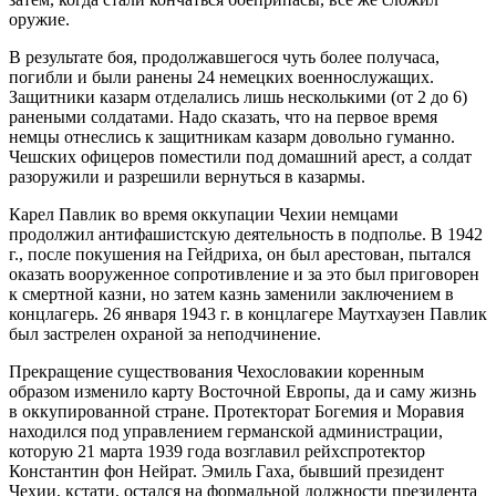
оружие.
В результате боя, продолжавшегося чуть более получаса,
погибли и были ранены 24 немецких военнослужащих.
Защитники казарм отделались лишь несколькими (от 2 до 6)
ранеными солдатами. Надо сказать, что на первое время
немцы отнеслись к защитникам казарм довольно гуманно.
Чешских офицеров поместили под домашний арест, а солдат
разоружили и разрешили вернуться в казармы.
Карел Павлик во время оккупации Чехии немцами
продолжил антифашистскую деятельность в подполье. В 1942
г., после покушения на Гейдриха, он был арестован, пытался
оказать вооруженное сопротивление и за это был приговорен
к смертной казни, но затем казнь заменили заключением в
концлагерь. 26 января 1943 г. в концлагере Маутхаузен Павлик
был застрелен охраной за неподчинение.
Прекращение существования Чехословакии коренным
образом изменило карту Восточной Европы, да и саму жизнь
в оккупированной стране. Протекторат Богемия и Моравия
находился под управлением германской администрации,
которую 21 марта 1939 года возглавил рейхспротектор
Константин фон Нейрат. Эмиль Гаха, бывший президент
Чехии, кстати, остался на формальной должности президента