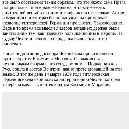
все было обставлено таким образом, что это якобы сама Прага
попросилась «под крыло» Берлина, чтобы избежать
внутренней дестабилизации и конфликтов с соседями. Англия
и Франция и в этот раз были вынуждены промолчать,
позволив гитлеровской Германии проглотить Чехословакию.
Ведь в то время все мысли лидеров западных держав были
заняты лишь тем, как избежать большой войны в Европе. На
судьбу Чехии и чешского народа им было абсолютно
наплевать.
После подписания договора Чехия была провозглашена
протекторатом Богемия и Моравия. Словакия стала
независимым (формально) государством, а Подкарпатская
Русь вошла в состав Венгрии, давно претендовавшей на эти
земли. В тот же день 14 марта 1939 года гитлеровская
Германия ввела свои войска на территорию Чехии, которая
теперь называлась протекторатом Богемия и Моравия.