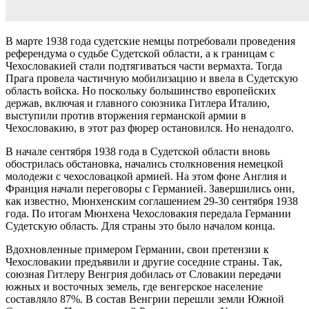
В марте 1938 года судетские немцы потребовали проведения
референдума о судьбе Судетской области, а к границам с
Чехословакией стали подтягиваться части вермахта. Тогда
Прага провела частичную мобилизацию и ввела в Судетскую
область войска. Но поскольку большинство европейских
держав, включая и главного союзника Гитлера Италию,
выступили против вторжения германской армии в
Чехословакию, в этот раз фюрер остановился. Но ненадолго.
В начале сентября 1938 года в Судетской области вновь
обострилась обстановка, начались столкновения немецкой
молодежи с чехословацкой армией. На этом фоне Англия и
Франция начали переговоры с Германией. Завершились они,
как известно, Мюнхенским соглашением 29-30 сентября 1938
года. По итогам Мюнхена Чехословакия передала Германии
Судетскую область. Для страны это было началом конца.
Вдохновленные примером Германии, свои претензии к
Чехословакии предъявили и другие соседние страны. Так,
союзная Гитлеру Венгрия добилась от Словакии передачи
южных и восточных земель, где венгерское население
составляло 87%. В состав Венгрии перешли земли Южной