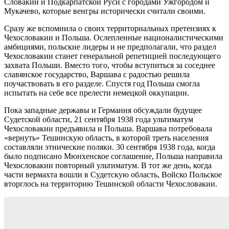
Словакии и Подкарпатской Руси с городами Ужгородом и
Мукачево, которые венгры исторически считали своими.
Сразу же вспомнила о своих территориальных претензиях к
Чехословакии и Польша. Ослепленные националистическими
амбициями, польские лидеры и не предполагали, что раздел
Чехословакии станет генеральной репетицией последующего
захвата Польши. Вместо того, чтобы вступиться за соседнее
славянское государство, Варшава с радостью решила
поучаствовать в его разделе. Спустя год Польша смогла
испытать на себе все прелести немецкой оккупации.
Пока западные державы и Германия обсуждали будущее
Судетской области, 21 сентября 1938 года ультиматум
Чехословакии предъявила и Польша. Варшава потребовала
«вернуть» Тешинскую область, в которой треть населения
составляли этнические поляки. 30 сентября 1938 года, когда
было подписано Мюнхенское соглашение, Польша направила
Чехословакии повторный ультиматум. В тот же день, когда
части вермахта вошли в Судетскую область, Войско Польское
вторглось на территорию Тешинской области Чехословакии.