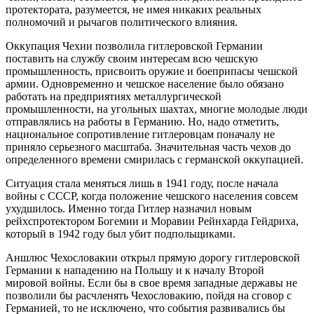
протектората, разумеется, не имея никаких реальных
полномочий и рычагов политического влияния.
Оккупация Чехии позволила гитлеровской Германии
поставить на службу своим интересам всю чешскую
промышленность, присвоить оружие и боеприпасы чешской
армии. Одновременно и чешское население было обязано
работать на предприятиях металлургической
промышленности, на угольных шахтах, многие молодые люди
отправлялись на работы в Германию. Но, надо отметить,
национальное сопротивление гитлеровцам поначалу не
приняло серьезного масштаба. Значительная часть чехов до
определенного времени смирилась с германской оккупацией.
Ситуация стала меняться лишь в 1941 году, после начала
войны с СССР, когда положение чешского населения совсем
ухудшилось. Именно тогда Гитлер назначил новым
рейхспротектором Богемии и Моравии Рейнхарда Гейдриха,
который в 1942 году был убит подпольщиками.
Аншлюс Чехословакии открыл прямую дорогу гитлеровской
Германии к нападению на Польшу и к началу Второй
мировой войны. Если бы в свое время западные державы не
позволили бы расчленять Чехословакию, пойдя на сговор с
Германией, то не исключено, что события развивались бы