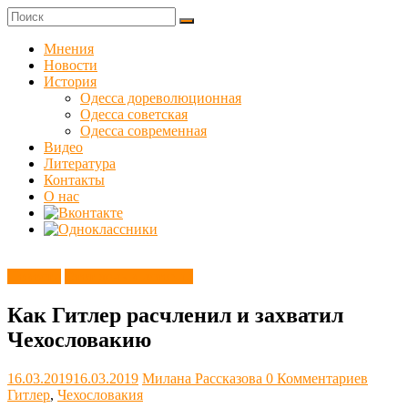
Skip
to
Куликовец
content
Мнения
Новости
Сайт
История
одесского
Одесса дореволюционная
сопротивления
Одесса советская
Одесса современная
Видео
Литература
Контакты
О нас
Новости
Этот день в истории
Как Гитлер расчленил и захватил
Чехословакию
16.03.2019
16.03.2019
Милана Рассказова
0 Комментариев
Гитлер
,
Чехословакия