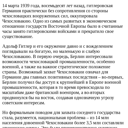
14 марта 1939 года, восемьдесят лет назад, гитлеровская
Германия практически без сопротивления со стороны
чехословацких вооруженных сил, оккупировала
Чехословакию. Одно из самых развитых в экономическом
отношении государств Восточной Европы было в считанные
часы занято гитлеровскими войсками и прекратило свое
существование.
Адольф Гитлер и его окружение давно и с вожделением
поглядывали на богатую, но маленькую и слабую
Чехословакию. В первую очередь, Берлин интересовали
возможности чехословацкой промышленности, особенно
военной, а также на важное стратегическое положение
страны. Возможный захват Чехословакии означал для
Германии два главных позитивных последствия – во-первых,
Берлин получил бы доступ к крупнейшей в Европе военной
промышленности, которая в то время превосходила по
масштабам даже британский военпром, а во-вторых
продвинулся бы на восток, создавая однозначную угрозу
советским интересам.
Но формальным поводом для захвата соседнего государства
стала, разумеется, национальная проблема – из 14 млн
населения довоенной Чехословакии более 3,5 млн составляли
этнические немцы. Это были преимущественно судетские