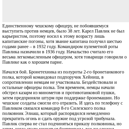
Единственному чешскому офицеру, не побоявшемуся
выступить против немцев, было 38 лет. Карел Павлик не был
карьеристом, поэтому носил к этому возрасту лишь
капитанские погоны, хотя звание капитана получил шестью
годами ранее – в 1932 году. Командиром пулеметной роты
Павлика назначили в 1936 году. Начальство считало его
весьма легкомысленным офицером, хотя товарищи говорили о
Павлике как о хорошем парне.
Начался бой. Бронетехника из полуроты 2-го бронетанкового
полка, которой командовал подпоручик Хейниш, в
сопротивлении немцам не участвовала. Бездействовали и
остальные офицеры полка. Тем временем, немцы начали
обстрел казарм из минометов и противотанковой пушки,
затем предприняли штурм при поддержке бронемашин. Но
чешские солдаты смогли его отразить. И здесь по телефону с
Павликом связался командир 8-го Силезского полка
полковник Элиаш, который распорядился немедленно
прекратить огонь и сдать оружие под угрозой трибунала.
Павлик сперва не стал подчиняться приказу полковника, но
затем, когда стали кончаться боеприпасы, все же сложил