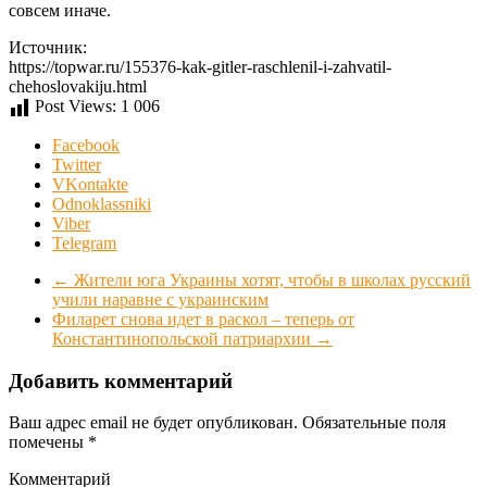
совсем иначе.
Источник:
https://topwar.ru/155376-kak-gitler-raschlenil-i-zahvatil-
chehoslovakiju.html
Post Views:
1 006
Facebook
Twitter
VKontakte
Odnoklassniki
Viber
Telegram
←
Жители юга Украины хотят, чтобы в школах русский
учили наравне с украинским
Филарет снова идет в раскол – теперь от
Константинопольской патриархии
→
Добавить комментарий
Ваш адрес email не будет опубликован.
Обязательные поля
помечены
*
Комментарий