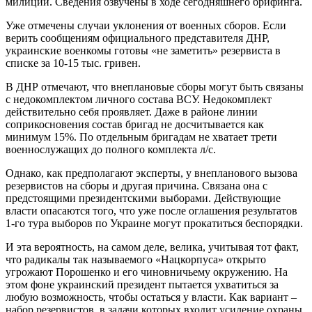
милиции. Сведения озвучены в ходе сегодняшнего брифинга.
Уже отмечены случаи уклонения от военных сборов. Если
верить сообщениям официального представителя ДНР,
украинские военкомы готовы «не заметить» резервиста в
списке за 10-15 тыс. гривен.
В ДНР отмечают, что внеплановые сборы могут быть связаны
с недокомплектом личного состава ВСУ. Недокомплект
действительно себя проявляет. Даже в районе линии
соприкосновения состав бригад не досчитывается как
минимум 15%. По отдельным бригадам не хватает трети
военнослужащих до полного комплекта л/с.
Однако, как предполагают эксперты, у внепланового вызова
резервистов на сборы и другая причина. Связана она с
предстоящими президентскими выборами. Действующие
власти опасаются того, что уже после оглашения результатов
1-го тура выборов по Украине могут прокатиться беспорядки.
И эта вероятность, на самом деле, велика, учитывая тот факт,
что радикалы так называемого «Нацкорпуса» открыто
угрожают Порошенко и его чиновничьему окружению. На
этом фоне украинский президент пытается ухватиться за
любую возможность, чтобы остаться у власти. Как вариант –
набор резервистов, в задачи которых входит усиление охраны