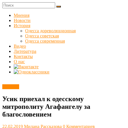
Skip
to
Куликовец
content
Мнения
Новости
Сайт
История
одесского
Одесса дореволюционная
сопротивления
Одесса советская
Одесса современная
Видео
Литература
Контакты
О нас
Новости
Усик приехал к одесскому
митрополиту Агафангелу за
благословением
22.02.2019
Милана Рассказова
0 Комментариев