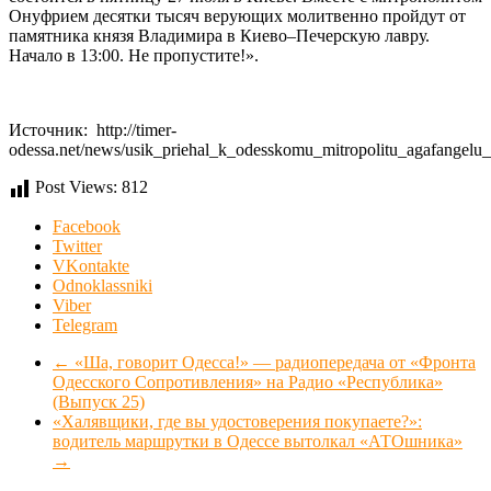
Онуфрием десятки тысяч верующих молитвенно пройдут от
памятника князя Владимира в Киево–Печерскую лавру.
Начало в 13:00. Не пропустите!».
Источник: http://timer-
odessa.net/news/usik_priehal_k_odesskomu_mitropolitu_agafangelu
Post Views:
812
Facebook
Twitter
VKontakte
Odnoklassniki
Viber
Telegram
←
«Ша, говорит Одесса!» — радиопередача от «Фронта
Одесского Сопротивления» на Радио «Республика»
(Выпуск 25)
«Халявщики, где вы удостоверения покупаете?»:
водитель маршрутки в Одессе вытолкал «АТОшника»
→