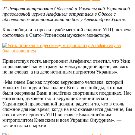
21 февраля митрополит Одесский и Измаильский Украинской
православной церкви Агафангел встретился в Одессе с
абсолютным чемпионом мира по боксу Александром Усиком.
Как сообщили в пресс-службе местной епархии УПЦ, встреча
состоялась в Свято–Успенском мужском монастыре.
Приветствуя гостя, митрополит Агафангел отметил, что Усик
«прославляет нашу страну на международной арене, являясь
не на словах, а на деле истинным патриотом Украины».
«Мы знаем Вас как глубоко верующего человека, который
молится Господу и благодарит Его за все победы, которые
были одержаны Вами в нелёгких спортивных поединках. Нас,
епископат, духовенство и верующих канонической
Украинской православной церкви, радует и то, что в столь
сложное для нас время, когда на нас оказывается давление, Вы
сохраняете верность УПЦ во главе с Блаженнейшим
митрополитом Киевским и всея Украины Онуфрием», —
заявил глава епархии.