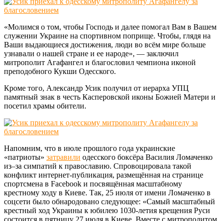
«Молимся о том, чтобы Господь и далее помогал Вам в Вашем
служении Украине на спортивном поприще. Чтобы, глядя на
Ваши выдающиеся достижения, люди во всём мире больше
узнавали о нашей стране и ее народе», — заключил
митрополит Агафангел и благословил чемпиона иконой
преподобного Кукши Одесского.
Кроме того, Александр Усик получил от иерарха УПЦ
памятный знак в честь Касперовской иконы Божией Матери и
посетил храмы обители.
Напомним, что в июле прошлого года украинские
«патриоты»
затравили
одесского боксёра Василия Ломаченко
из–за симпатий к православию. Спровоцировала такой
конфликт интернет-публикация, размещённая на странице
спортсмена в Facebook и посвящённая масштабному
крестному ходу в Киеве. Так, 25 июля от имени Ломаченко в
соцсети было обнародовано следующее: «Самый масштабный
крестный ход Украины к юбилею 1030-летия крещения Руси
состоится в пятницу 27 июля в Киеве. Вместе с митрополитом