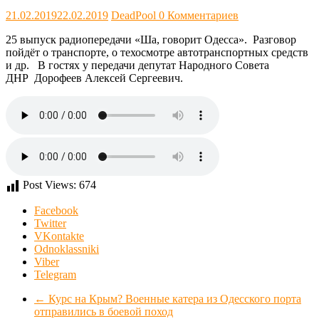
21.02.2019
22.02.2019
DeadPool
0 Комментариев
25 выпуск радиопередачи «Ша, говорит Одесса». Разговор
пойдёт о транспорте, о техосмотре автотранспортных средств
и др. В гостях у передачи депутат Народного Совета
ДНР Дорофеев Алексей Сергеевич.
Post Views:
674
Facebook
Twitter
VKontakte
Odnoklassniki
Viber
Telegram
←
Курс на Крым? Военные катера из Одесского порта
отправились в боевой поход