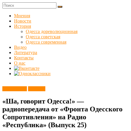
Skip
to
Куликовец
content
Мнения
Новости
Сайт
История
одесского
Одесса дореволюционная
сопротивления
Одесса советская
Одесса современная
Видео
Литература
Контакты
О нас
Без рубрики
Новости
«Ша, говорит Одесса!» —
радиопередача от «Фронта Одесского
Сопротивления» на Радио
«Республика» (Выпуск 25)