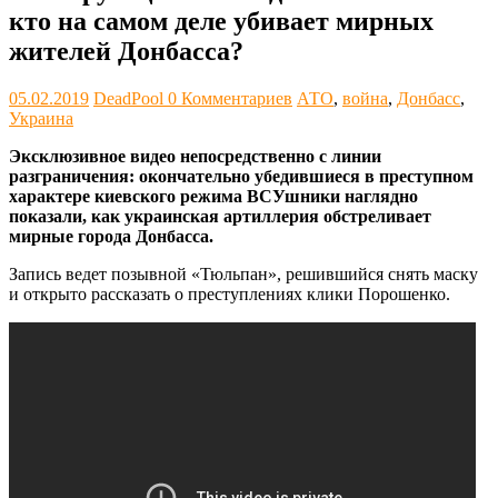
кто на самом деле убивает мирных
жителей Донбасса?
05.02.2019
DeadPool
0 Комментариев
АТО
,
война
,
Донбасс
,
Украина
Эксклюзивное видео непосредственно с линии
разграничения: окончательно убедившиеся в преступном
характере киевского режима ВСУшники наглядно
показали, как украинская артиллерия обстреливает
мирные города Донбасса.
Запись ведет позывной «Тюльпан», решившийся снять маску
и открыто рассказать о преступлениях клики Порошенко.