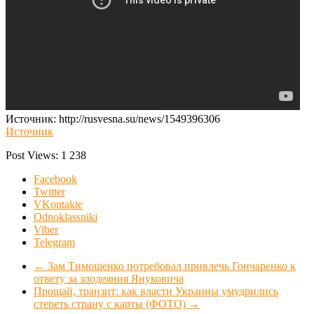
Источник: http://rusvesna.su/news/1549396306
Источник
Post Views:
1 238
Facebook
Twitter
VKontakte
Odnoklassniki
Viber
Telegram
←
Зам Тимошенко потребовал привлечь Гончаренко к
ответу за злодеяния Януковича
Прощай, транзит: как власти Украины умудрились
стереть страну с карты (ФОТО)
→