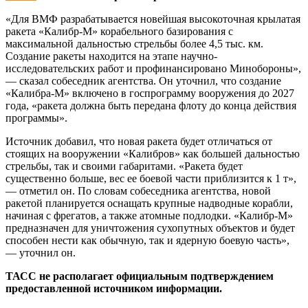
«Для ВМФ разрабатывается новейшая высокоточная крылатая
ракета «Калибр-М» корабельного базирования с
максимальной дальностью стрельбы более 4,5 тыс. км.
Создание ракеты находится на этапе научно-
исследовательских работ и профинансировано Минобороны»,
— сказал собеседник агентства. Он уточнил, что создание
«Калибра-М» включено в госпрограмму вооружения до 2027
года, «ракета должна быть передана флоту до конца действия
программы».
Источник добавил, что новая ракета будет отличаться от
стоящих на вооружении «Калибров» как большей дальностью
стрельбы, так и своими габаритами. «Ракета будет
существенно больше, вес ее боевой части приблизится к 1 т»,
— отметил он. По словам собеседника агентства, новой
ракетой планируется оснащать крупные надводные корабли,
начиная с фрегатов, а также атомные подлодки. «Калибр-М»
предназначен для уничтожения сухопутных объектов и будет
способен нести как обычную, так и ядерную боевую часть»,
— уточнил он.
ТАСС не располагает официальным подтверждением
предоставленной источником информации.