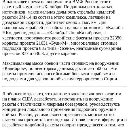
В настоящее время на вооружении ВМФ России стоит
ракетный комплекс «Калибр». По данным из открытых
источников, максимальная дальность стрельбы крылатой
ракетой 3М-14 из состава этого комплекса, летящей на
дозвуковой скорости, достигает около 2 тыс. км. Для
надводных кораблей разработан вариант комплекса «Калибр-
НК», для подлодок — «Калибр-ПЛ». «Калибром», в
частности, вооружаются российские фрегаты проекта 22350,
корветы проекта 21631 «Буян-М», многоцелевые атомные
подлодки проекта 885 типа «Ясень», неатомные субмарины
проектов 877 и 636.3, другие корабли.
Максимальная масса боевой части стоящих на вооружении
«Калибров», по некоторым данным, достигает 500 кг. Эти
ракеты применялись российскими боевыми кораблями и
подлодками для ударов по объектам террористов в Сирии.
Любопытно здесь то, что данное заявление явилось ответом
на планы США разработать и поставить на вооружение
ракеты с тактическим ядерным боезарядом, руководствуясь
концепцией локального применения подобного оружия в
войнах. Россия, устами своего президента, многократно
выступала против такого подхода. И появление информации о
разработке подобной ракеты говорит прежде всего о том, что