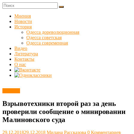
Skip
to
Куликовец
content
Мнения
Новости
Сайт
История
одесского
Одесса дореволюционная
сопротивления
Одесса советская
Одесса современная
Видео
Литература
Контакты
О нас
Новости
Взрывотехники второй раз за день
проверили сообщение о минировании
Малиновского суда
29.12.2018
29.12.2018
Милана Рассказова
0 Комментариев