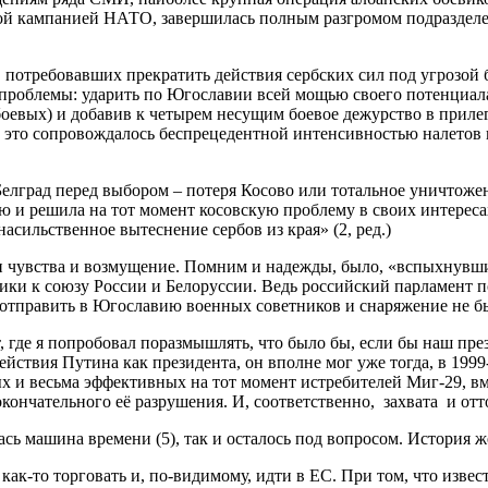
шной кампанией НАТО, завершилась полным разгромом подраздел
 потребовавших прекратить действия сербских сил под угрозо
роблемы: ударить по Югославии всей мощью своего потенциала. 
 боевых) и добавив к четырем несущим боевое дежурство в прил
о, это сопровождалось беспрецедентной интенсивностью налетов
лград перед выбором – потеря Косово или тотальное уничтожен
и решила на тот момент косовскую проблему в своих интереса
асильственное вытеснение сербов из края» (2, ред.)
чувства и возмущение. Помним и надежды, было, «вспыхнувшие в
ки к союзу России и Белоруссии. Ведь российский парламент п
отправить в Югославию военных советников и снаряжение не бы
, где я попробовал поразмышлять, что было бы, если бы наш пре
ействия Путина как президента, он вполне мог уже тогда, в 199
ых и весьма эффективных на тот момент истребителей Миг-29, в
ончательного её разрушения. И, соответственно, захвата и от
ась машина времени (5), так и осталось под вопросом. История ж
ак-то торговать и, по-видимому, идти в ЕС. При том, что изве