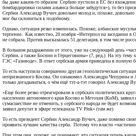
бы даже каким-то образом Сербию пустили в ЕС без вхождения
бомбардировки силами альянса больше забудутся»), то без при
Сербии Александр Вучич довольно молод и, похоже, довольно 
мог бы склониться к подобному.
Однако, ситуация резко изменилась. Похоже, албанские мусуль
терпение. Как известно, 20 ноября «Интерпол на заседании в ОА
не собрала. Против высказалась 51 делегация, в том числе росс
В большом раздражении от этого, уже на следующий день «ча
Сербии, а также Боснии и Герцеговины» (7, ред.) На эту тем
ГЭС «Газиводе». В ответ сербская армия приведена в полную б
То есть наступила совершенно другая геополитическая ситуаци
непризнанного Косова. Он ознакомил Александра Чепурина и 
только догадываться, о чём ещё тэт-а-тэт говорил Александр В
«Еще более резко отреагировали в сербских политических кру
населению автономного края Косово и Метохия (КиМ), заявил 
сумасшествие не отменить, у сербского народа не будет возмо
заявил депутат в эфире телеканала TV Pink» (там же)
То есть президент Сербии Александр Вучич, даже помимо своег
проявить лучшие качества серба. Потому что власти «частично
При этом они, похоже, не понимают, что ситуация теперь кард