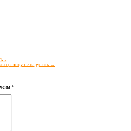
ёл…
али границу не нарушать
→
ечены
*