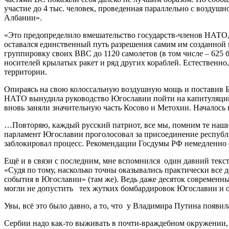
участие до 4 тыс. человек, проведенная параллельно с возду
Албании».
«Это предопределило вмешательство государств-членов НАТО,
оставался единственный путь разрешения самим им созданной п
группировку своих ВВС до 1120 самолетов (в том числе – 625
носителей крылатых ракет и ряд других кораблей. Естественн
территории.
Опираясь на свою колоссальную воздушную мощь и поставив Бе
НАТО вынудила руководство Югославии пойти на капитуляцию 
вновь заняли значительную часть Косово и Метохии. Началось н
…Повторяю, каждый русский патриот, все мы, помним те наши 
парламент Югославии проголосовал за присоединение республи
заблокировал процесс. Рекомендации Госдумы РФ немедленно 
Ещё и в связи с последним, мне вспомнился один давний текст
«Судя по тому, насколько точны оказывались практически все д
события в Югославии» (там же). Ведь даже десяток современн
могли не допустить тех жутких бомбардировок Югославии и ок
Увы, всё это было давно, а то, что у Владимира Путина появил
Сербии надо как-то выживать в почти-враждебном окружении, к