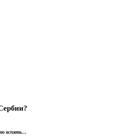
 Сербии?
орию вспять…