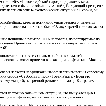
«сволочей»: «Потом сербский народ «продавим», когда
ом деле точно было не обойтись. А ещё действующий президент
ких целей спасения» экономической ситуации в Сербии, он
достойнейших качеств истинного «правоверного» является
стран, голосовавших «за», было 68, двух третей голосов заявка
енные пошлины в размере 100% на товары, импортируемые из
е …спецназ Приштины попытался захватить водохранилище и
 (8).
дипломатов из других стран, о действиях властей
и региона и могут привести к эскалации конфликта». Можно
 товары является неофициальным объявлением войны сербскому
ских сербов «Сербский список» Горан Ракич. «Если это
Поэтому мы требуем срочной реакции и помощи Белграда», —
аться настолько заложником ситуации, что вынужден будет
калации конфликта, что он выльется в новую войну.
98-ом году били ОАК «в хвост и в гриву», и потом вмешались