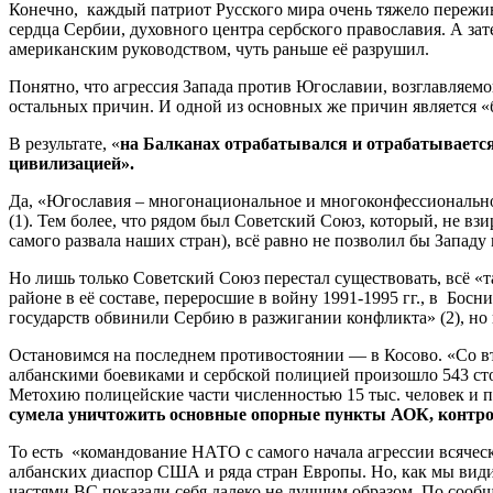
Конечно, каждый патриот Русского мира очень тяжело переж
сердца Сербии, духовного центра сербского православия. А з
американским руководством, чуть раньше её разрушил.
Понятно, что агрессия Запада против Югославии, возглавляем
остальных причин. И одной из основных же причин является «б
В результате, «
на Балканах отрабатывался и отрабатывается
цивилизацией».
Да, «Югославия – многонациональное и многоконфессиональное 
(1). Тем более, что рядом был Советский Союз, который, не
самого развала наших стран), всё равно не позволил бы Запад
Но лишь только Советский Союз перестал существовать, всё «
районе в её составе, переросшие в войну 1991-1995 гг., в Босн
государств обвинили Сербию в разжигании конфликта» (2), но
Остановимся на последнем противостоянии — в Косово. «Со вт
албанскими боевиками и сербской полицией произошло 543 сто
Метохию полицейские части численностью 15 тыс. человек и 
сумела уничтожить основные опорные пункты АОК, контр
То есть «командование НАТО с самого начала агрессии всячес
албанских диаспор США и ряда стран Европы. Но, как мы вид
частями ВС показали себя далеко не лучшим образом. По сооб