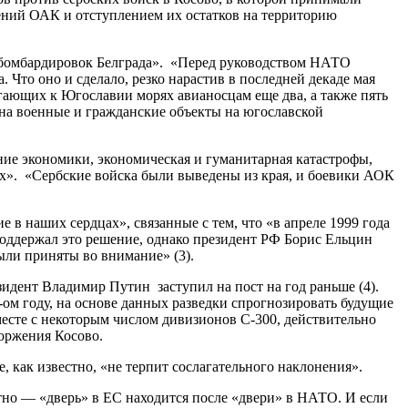
ений ОАК и отступлением их остатков на территорию
й бомбардировок Белграда». «Перед руководством НАТО
Что оно и сделало, резко нарастив в последней декаде мая
егающих к Югославии морях авианосцам еще два, а также пять
 на военные и гражданские объекты на югославской
ие экономики, экономическая и гуманитарная катастрофы,
х». «Сербские войска были выведены из края, и боевики АОК
 наших сердцах», связанные с тем, что «в апреле 1999 года
оддержал это решение, однако президент РФ Борис Ельцин
ли приняты во внимание» (3).
зидент Владимир Путин заступил на пост на год раньше (4).
9-ом году, на основе данных разведки спрогнозировать будущие
месте с некоторым числом дивизионов С-300, действительно
торжения Косово.
е, как известно, «не терпит сослагательного наклонения».
стно — «дверь» в ЕС находится после «двери» в НАТО. И если