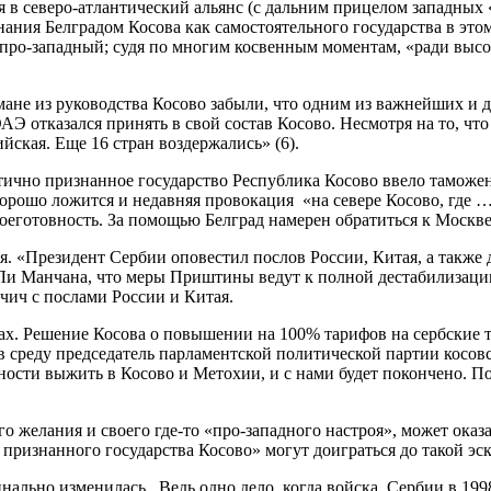
 в северо-атлантический альянс (с дальним прицелом западных 
знания Белградом Косова как самостоятельного государства в эт
про-западный; судя по многим косвенным моментам, «ради высо
мане из руководства Косово забыли, что одним из важнейших и 
Э отказался принять в свой состав Косово. Несмотря на то, что 
ийская. Еще 16 стран воздержались» (6).
стично признанное государство Республика Косово ввело тамож
у хорошо ложится и недавняя провокация «на севере Косово, гд
оеготовность. За помощью Белград намерен обратиться к Москве»
я. «Президент Сербии оповестил послов России, Китая, а также 
Ли Манчана, что меры Приштины ведут к полной дестабилизаци
учич с послами России и Китая.
гах. Решение Косова о повышении на 100% тарифов на сербские
в среду председатель парламентской политической партии косов
жности выжить в Косово и Метохии, и с нами будет покончено. 
о желания и своего где-то «про-западного настроя», может оказ
 признанного государства Косово» могут доиграться до такой эс
инально изменилась. Ведь одно дело, когда войска Сербии в 19