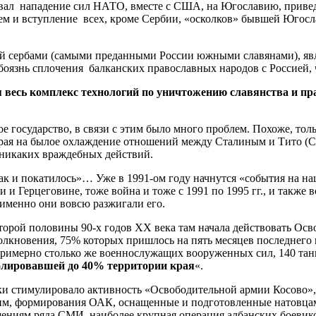
ивал нападение сил НАТО, вместе с США, на Югославию, приве
атем и вступление всех, кроме Сербии, «осколков» бывшей Югос
ой сербами (самыми преданными России южными славянами), явл
оязнь сплочения балканских православных народов с Россией, ч
 весь комплекс технологий по уничтожению славянства и пр
государство, в связи с этим было много проблем. Похоже, толь
 взирая на былое охлаждение отношений между Сталиным и Тито
у никаких враждебных действий.
так и покатилось»… Уже в 1991-ом году начнутся «события на 
ии и Герцеговине, тоже война и тоже с 1991 по 1995 гг., и также
 именно они вовсю разжигали его.
орой половины 90-х годов ХХ века там начала действовать Осво
лкновения, 75% которых пришлось на пять месяцев последнего г
примерно столько же военнослужащих вооруженных сил, 140 та
олировавшей до 40% территории края
«.
ки стимулировало активность «Освободительной армии Косово»,
им, формирования ОАК, оснащенные и подготовленные натовцам
щениям ряда СМИ, наиболее крупная операция албанских боевико