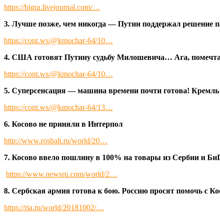
https://bigra.livejournal.com/…
3. Лучше позже, чем никогда — Путин поддержал решение
https://cont.ws/@kmochar-64/10…
4. США готовят Путину судьбу Милошевича… Ага, помечта
https://cont.ws/@kmochar-64/10…
5. Суперсенсация — машина времени почти готова! Кремль
https://cont.ws/@kmochar-64/13…
6. Косово не приняли в Интерпол
http://www.rosbalt.ru/world/20…
7. Косово ввело пошлину в 100% на товары из Сербии и Би
https://www.newsru.com/world/2…
8. Сербская армия готова к бою. Россию просят помочь с Ко
https://ria.ru/world/20181002/…