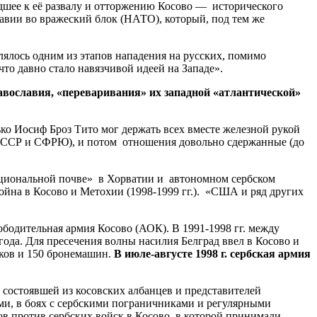
дшее к её развалу и отторжению Косово — исторического
лавии во вражеский блок (НАТО), который, под тем же
ялось одним из этапов нападения на русских, помимо
то давно стало навязчивой идеей на Западе».
авославия, «переваривания» их западной «атлантической»
ко Иосиф Броз Тито мог держать всех вместе железной рукой
 (СССР и СФРЮ), и потом отношения довольно сдержанные (до
национальной почве» в Хорватии и автономном сербском
 война в Косово и Метохии (1998-1999 гг.). «США и ряд других
бодительная армия Косово (АОК). В 1991-1998 гг. между
ода. Для пресечения волны насилия Белград ввел в Косово и
нков и 150 бронемашин.
В июле-августе 1998 г. сербская армия
 состоявшей из косовских албанцев и представителей
и, в боях с сербскими пограничниками и регулярными
в против сербских войск в Косово, в которой принимали