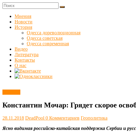
Skip
to
Куликовец
content
Мнения
Новости
Сайт
История
одесского
Одесса дореволюционная
сопротивления
Одесса советская
Одесса современная
Видео
Литература
Контакты
О нас
Новости
Константин Мочар: Грядет скорое осв
28.11.2018
DeadPool
0 Комментариев
Геополитика
Ясно видимая российско-китайская поддержка Сербии и рус