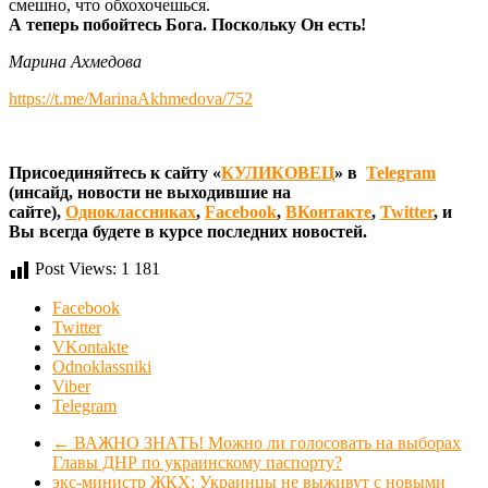
смешно, что обхохочешься.
А теперь побойтесь Бога. Поскольку Он есть!
Марина Ахмедова
https://t.me/MarinaAkhmedova/752
Присоединяйтесь к сайту «
КУЛИКОВЕЦ
» в
Telegram
(инсайд, новости не выходившие на
сайте),
Одноклассниках
,
Facebook
,
ВКонтакте
,
Twitter
, и
Вы всегда будете в курсе последних новостей.
Post Views:
1 181
Facebook
Twitter
VKontakte
Odnoklassniki
Viber
Telegram
←
ВАЖНО ЗНАТЬ! Можно ли голосовать на выборах
Главы ДНР по украинскому паспорту?
экс-министр ЖКХ: Украинцы не выживут с новыми