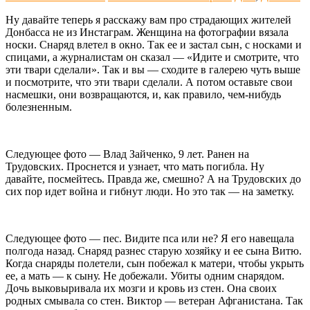
Ну давайте теперь я расскажу вам про страдающих жителей
Донбасса не из Инстаграм. Женщина на фотографии вязала
носки. Снаряд влетел в окно. Так ее и застал сын, с носками и
спицами, а журналистам он сказал — «Идите и смотрите, что
эти твари сделали». Так и вы — сходите в галерею чуть выше
и посмотрите, что эти твари сделали. А потом оставьте свои
насмешки, они возвращаются, и, как правило, чем-нибудь
болезненным.
Следующее фото — Влад Зайченко, 9 лет. Ранен на
Трудовских. Проснется и узнает, что мать погибла. Ну
давайте, посмейтесь. Правда же, смешно? А на Трудовских до
сих пор идет война и гибнут люди. Но это так — на заметку.
Следующее фото — пес. Видите пса или не? Я его навещала
полгода назад. Снаряд разнес старую хозяйку и ее сына Витю.
Когда снаряды полетели, сын побежал к матери, чтобы укрыть
ее, а мать — к сыну. Не добежали. Убиты одним снарядом.
Дочь выковыривала их мозги и кровь из стен. Она своих
родных смывала со стен. Виктор — ветеран Афганистана. Так