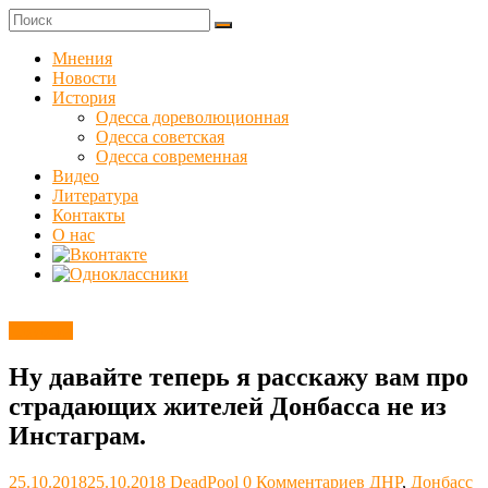
Skip
to
Куликовец
content
Мнения
Новости
Сайт
История
одесского
Одесса дореволюционная
сопротивления
Одесса советская
Одесса современная
Видео
Литература
Контакты
О нас
Новости
Ну давайте теперь я расскажу вам про
страдающих жителей Донбасса не из
Инстаграм.
25.10.2018
25.10.2018
DeadPool
0 Комментариев
ДНР
,
Донбасс