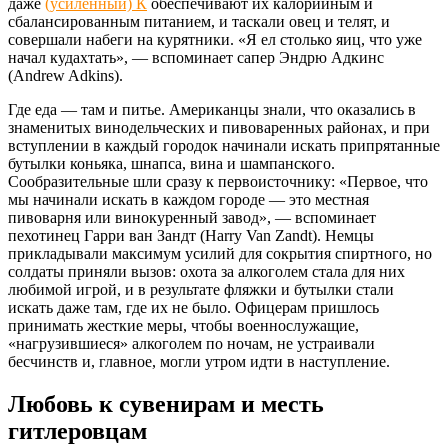
даже
(усиленный) К
обеспечивают их калорийным и
сбалансированным питанием, и таскали овец и телят, и
совершали набеги на курятники. «Я ел столько яиц, что уже
начал кудахтать», — вспоминает сапер Эндрю Адкинс
(Andrew Adkins).
Где еда — там и питье. Американцы знали, что оказались в
знаменитых винодельческих и пивоваренных районах, и при
вступлении в каждый городок начинали искать припрятанные
бутылки коньяка, шнапса, вина и шампанского.
Сообразительные шли сразу к первоисточнику: «Первое, что
мы начинали искать в каждом городе — это местная
пивоварня или винокуренный завод», — вспоминает
пехотинец Гарри ван Зандт (Harry Van Zandt). Немцы
прикладывали максимум усилий для сокрытия спиртного, но
солдаты приняли вызов: охота за алкоголем стала для них
любимой игрой, и в результате фляжки и бутылки стали
искать даже там, где их не было. Офицерам пришлось
принимать жесткие меры, чтобы военнослужащие,
«нагрузившиеся» алкоголем по ночам, не устраивали
бесчинств и, главное, могли утром идти в наступление.
Любовь к сувенирам и месть
гитлеровцам