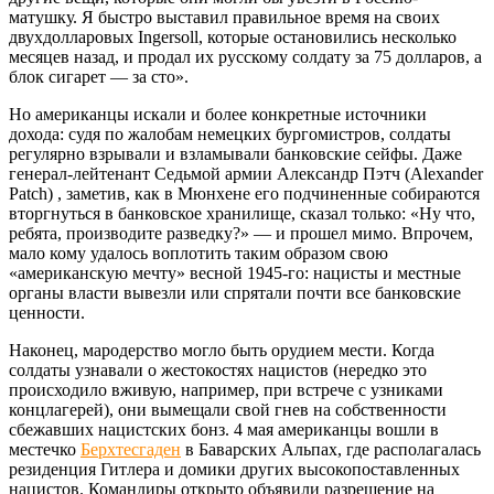
матушку. Я быстро выставил правильное время на своих
двухдолларовых Ingersoll, которые остановились несколько
месяцев назад, и продал их русскому солдату за 75 долларов, а
блок сигарет — за сто».
Но американцы искали и более конкретные источники
дохода: судя по жалобам немецких бургомистров, солдаты
регулярно взрывали и взламывали банковские сейфы. Даже
генерал-лейтенант Седьмой армии Александр Пэтч (Alexander
Patch) , заметив, как в Мюнхене его подчиненные собираются
вторгнуться в банковское хранилище, сказал только: «Ну что,
ребята, производите разведку?» — и прошел мимо. Впрочем,
мало кому удалось воплотить таким образом свою
«американскую мечту» весной 1945-го: нацисты и местные
органы власти вывезли или спрятали почти все банковские
ценности.
Наконец, мародерство могло быть орудием мести. Когда
солдаты узнавали о жестокостях нацистов (нередко это
происходило вживую, например, при встрече с узниками
концлагерей), они вымещали свой гнев на собственности
сбежавших нацистских бонз. 4 мая американцы вошли в
местечко
Берхтесгаден
в Баварских Альпах, где располагалась
резиденция Гитлера и домики других высокопоставленных
нацистов. Командиры открыто объявили разрешение на