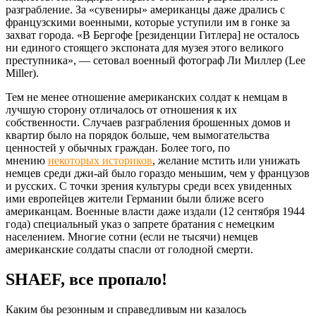
разграбление. За «сувениры» американцы даже дрались с
французскими военными, которые уступили им в гонке за
захват города. «В Бергофе [резиденции Гитлера] не осталось
ни единого стоящего экспоната для музея этого великого
преступника», — сетовал военный фотограф Ли Миллер (Lee
Miller).
Тем не менее отношение американских солдат к немцам в
лучшую сторону отличалось от отношения к их
собственности. Случаев разграбления брошенных домов и
квартир было на порядок больше, чем вымогательства
ценностей у обычных граждан. Более того, по
мнению
некоторых историков
, желание мстить или унижать
немцев среди джи-ай было гораздо меньшим, чем у французов
и русских. С точки зрения культуры среди всех увиденных
ими европейцев жители Германии были ближе всего
американцам. Военные власти даже издали (12 сентября 1944
года) специальный указ о запрете братания с немецким
населением. Многие сотни (если не тысячи) немцев
американские солдаты спасли от голодной смерти.
SHAEF, все пропало!
Каким бы резонным и справедливым ни казалось