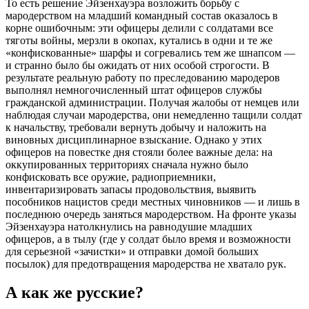
То есть решение Эйзенхауэра возложить борьбу с
мародерством на младший командный состав оказалось в
корне ошибочным: эти офицеры делили с солдатами все
тяготы войны, мерзли в окопах, кутались в одни и те же
«конфискованные» шарфы и согревались тем же шнапсом —
и странно было бы ожидать от них особой строгости. В
результате реальную работу по преследованию мародеров
выполнял немногочисленный штат офицеров службы
гражданской администрации. Получая жалобы от немцев или
наблюдая случаи мародерства, они немедленно тащили солдат
к начальству, требовали вернуть добычу и наложить на
виновных дисциплинарное взыскание. Однако у этих
офицеров на повестке дня стояли более важные дела: на
оккупированных территориях сначала нужно было
конфисковать все оружие, радиоприемники,
инвентаризировать запасы продовольствия, выявить
пособников нацистов среди местных чиновников — и лишь в
последнюю очередь заняться мародерством. На фронте указы
Эйзенхауэра натолкнулись на равнодушие младших
офицеров, а в тылу (где у солдат было время и возможности
для серьезной «зачистки» и отправки домой больших
посылок) для предотвращения мародерства не хватало рук.
А как же русские?