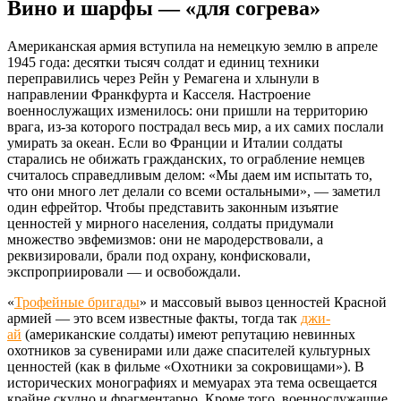
Вино и шарфы — «для согрева»
Американская армия вступила на немецкую землю в апреле
1945 года: десятки тысяч солдат и единиц техники
переправились через Рейн у Ремагена и хлынули в
направлении Франкфурта и Касселя. Настроение
военнослужащих изменилось: они пришли на территорию
врага, из-за которого пострадал весь мир, а их самих послали
умирать за океан. Если во Франции и Италии солдаты
старались не обижать гражданских, то ограбление немцев
считалось справедливым делом: «Мы даем им испытать то,
что они много лет делали со всеми остальными», — заметил
один ефрейтор. Чтобы представить законным изъятие
ценностей у мирного населения, солдаты придумали
множество эвфемизмов: они не мародерствовали, а
реквизировали, брали под охрану, конфисковали,
экспроприировали — и освобождали.
«
Трофейные бригады
» и массовый вывоз ценностей Красной
армией — это всем известные факты, тогда так
джи-
ай
(американские солдаты) имеют репутацию невинных
охотников за сувенирами или даже спасителей культурных
ценностей (как в фильме «Охотники за сокровищами»). В
исторических монографиях и мемуарах эта тема освещается
крайне скудно и фрагментарно. Кроме того, военнослужащие