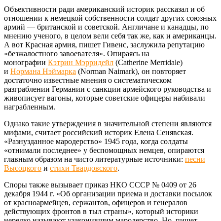
Объективности ради американский историк рассказал и об
отношении к немецкой собственности солдат других союзных
армий — британской и советской. Англичане и канадцы, по
мнению ученого, в целом вели себя так же, как и американцы.
А вот Красная армия, пишет Гивенс, заслужила репутацию
«безжалостного завоевателя». Опираясь на
монографии
Кэтрин Мэрридейл
(Catherine Merridale)
и
Нормана Нэймарка
(Norman Naimark), он повторяет
достаточно известные мнения о систематическом
разграблении Германии с санкции армейского руководства и
живописует вагоны, которые советские офицеры набивали
награбленным.
Однако такие утверждения в значительной степени являются
мифами, считает российский историк Елена Сенявская.
«Разнузданное мародерство» 1945 года, когда солдаты
«отнимали последнее» у беспомощных немцев, опираются
главным образом на чисто литературные источники:
песни
Высоцкого
и
стихи Твардовского
.
Споры также вызывает приказ НКО СССР № 0409 от 26
декабря 1944 г. «Об организации приема и доставки посылок
от красноармейцев, сержантов, офицеров и генералов
действующих фронтов в тыл страны», который историки
нередко называют узаконившим мародерство. Но, пишет