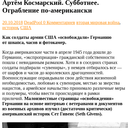
Артём Космарский. Субботнее.
Ограбление по-американски
20.10.2018
DeadPool
0 Комментариев
вторая мировая война
,
история
,
США
Как солдаты армии США «освобождали» Германию
от шнапса, часов и фотокамер.
Когда американские части в апреле 1945 года дошли до
Германии, «экспроприация» гражданской собственности
пошла с невиданным размахом. Хотя и в соседних странах
солдаты подбирали «сувениры», у немцев отбиралось все —
от шарфов и часов до королевских драгоценностей.
Военнослужащие оправдывали свои действия жизненной
необходимостью, любовью к сувенирам, местью за зверства
нацистов, а армейское начальство принимало различные меры
и полумеры, чтобы ввести происходящее в рамки
приличий.
Малоизвестные страницы «освобождения»
Германии на основе интервью с ветеранами и документов
из военных архивов изучил (достаточно критически)
американский историк Сет Гивенс (Seth Givens).