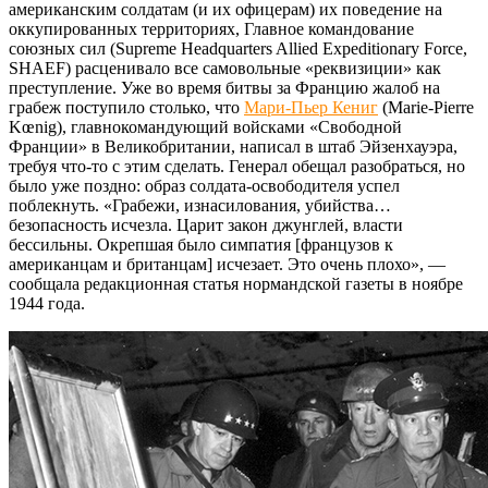
американским солдатам (и их офицерам) их поведение на
оккупированных территориях, Главное командование
союзных сил (Supreme Headquarters Allied Expeditionary Force,
SHAEF) расценивало все самовольные «реквизиции» как
преступление. Уже во время битвы за Францию жалоб на
грабеж поступило столько, что
Мари-Пьер Кениг
(Marie-Pierre
Kœnig), главнокомандующий войсками «Свободной
Франции» в Великобритании, написал в штаб Эйзенхауэра,
требуя что-то с этим сделать. Генерал обещал разобраться, но
было уже поздно: образ солдата-освободителя успел
поблекнуть. «Грабежи, изнасилования, убийства…
безопасность исчезла. Царит закон джунглей, власти
бессильны. Окрепшая было симпатия [французов к
американцам и британцам] исчезает. Это очень плохо», —
сообщала редакционная статья нормандской газеты в ноябре
1944 года.