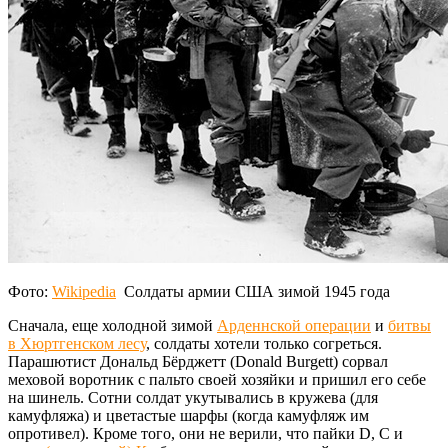
Фото:
Wikipedia
Солдаты армии США зимой 1945 года
Сначала, еще холодной зимой
Арденнской операции
и
битвы
в Хюртгенском лесу
, солдаты хотели только согреться.
Парашютист Дональд Бёрджетт (Donald Burgett) сорвал
меховой воротник с пальто своей хозяйки и пришил его себе
на шинель. Сотни солдат укутывались в кружева (для
камуфляжа) и цветастые шарфы (когда камуфляж им
опротивел). Кроме того, они не верили, что пайки D, C и