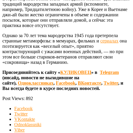
традиций мародерства западных армий (вспомните,
например, Тридцатилетнюю войну). Уже в Корее и Вьетнаме
джи-ай были жестко ограничены в объеме и содержании
посылок, которые они отправляли домой, а сейчас эта
практика вовсе отсутствует.
Однако за 70 лет тема мародерства 1945 года претерпела
странные метаморфозы: в мемуарах, фильмах и
сериалах
она
поэтизируется как «веселый опыт», приятно
контрастирующий с ужасами военных действий, — но при
этом все больше стариков-ветеранов отправляют свои
«сокровища» назад в Германию.
Присоединяйтесь к сайту «
КУЛИКОВЕЦ
» в
Telegram
(инсайд, новости не выходившие на
сайте),
Одноклассниках
,
Facebook
,
ВКонтакте
,
Twitter
, и
Вы всегда будете в курсе последних новостей.
Post Views:
892
Facebook
Twitter
VKontakte
Odnoklassniki
Viber