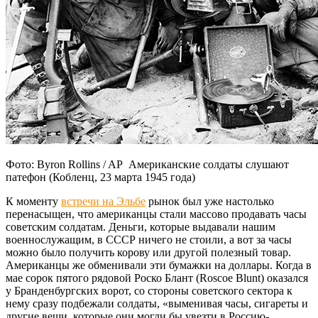
Фото: Byron Rollins / AP Американские солдаты слушают
патефон (Кобленц, 23 марта 1945 года)
К моменту
встречи на Эльбе
рынок был уже настолько
перенасыщен, что американцы стали массово продавать часы
советским солдатам. Деньги, которые выдавали нашим
военнослужащим, в СССР ничего не стоили, а вот за часы
можно было получить корову или другой полезный товар.
Американцы же обменивали эти бумажки на доллары. Когда в
мае сорок пятого рядовой Роско Блант (Roscoe Blunt) оказался
у Бранденбургских ворот, со стороны советского сектора к
нему сразу подбежали солдаты, «выменивая часы, сигареты и
другие вещи, которые они могли бы увезти в Россию-