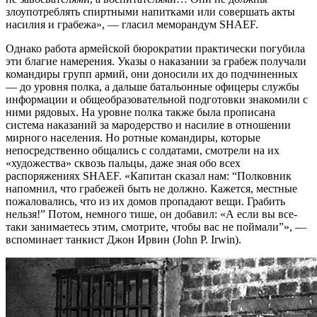
злоупотреблять спиртными напитками или совершать акты
насилия и грабежа», — гласил меморандум SHAEF.
Однако работа армейской бюрократии практически погубила
эти благие намерения. Указы о наказании за грабеж получали
командиры групп армий, они доносили их до подчиненных
— до уровня полка, а дальше батальонные офицеры службы
информации и общеобразовательной подготовки знакомили с
ними рядовых. На уровне полка также была прописана
система наказаний за мародерство и насилие в отношении
мирного населения. Но ротные командиры, которые
непосредственно общались с солдатами, смотрели на их
«художества» сквозь пальцы, даже зная обо всех
распоряжениях SHAEF. «Капитан сказал нам: “Полковник
напомнил, что грабежей быть не должно. Кажется, местные
пожаловались, что из их домов пропадают вещи. Грабить
нельзя!” Потом, немного тише, он добавил: «А если вы все-
таки занимаетесь этим, смотрите, чтобы вас не поймали”», —
вспоминает танкист Джон Ирвин (John P. Irwin).