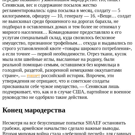
Сенявская, вес и содержание посылок жестко
регламентировались: одна посылка в месяц, солдату — 5
килограммов, офицеру — 10, генералу — 16. «Вещи… солдат
не выискивал среди брошенного на дорогах барахла, не
подбирал в оставленных домах и тем более не отнимал у
мирного населения… Командование предоставляло к его
услугам специальный склад, куда свозилось бесхозное
имущество, признанное трофейным… откуда и выдавались по
строго установленной квоте «товары широкого потребления»,
а если точнее — первой необходимости. Отрез ткани, кусок
мыла или швейные иглы, высланные на родину, были
реальной помощью семьям, оставшимся без кормильца в
голодной, раздетой, разоренной немецкими оккупантами
стране», —
пишет
российский историк. Впрочем, эти
утверждения не отрицают, что и советские солдаты
присваивали себе чужое имущество, — Сенявская лишь
подчеркивает, что, как и в случае США, партийное и военное
руководство не одобряло такие действия.
Конец мародерства
Несмотря на все безуспешные попытки SHAEF остановить
грабежи, армейское начальство сделало важные выводы.
Вторая мировая война стала «лебединой песней» для славных