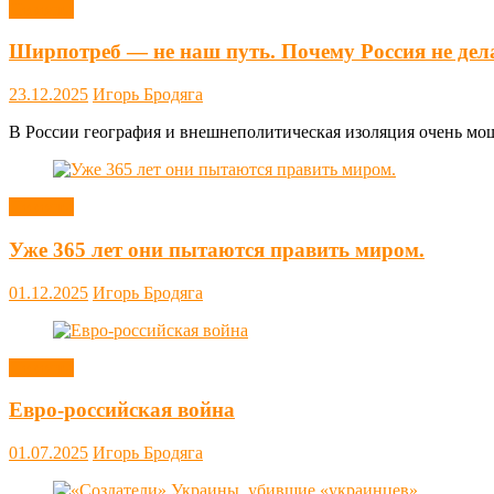
Новости
Ширпотреб — не наш путь. Почему Россия не дел
23.12.2025
Игорь Бродяга
В России география и внешнеполитическая изоляция очень мощн
Новости
Уже 365 лет они пытаются править миром.
01.12.2025
Игорь Бродяга
Новости
Евро-российская война
01.07.2025
Игорь Бродяга