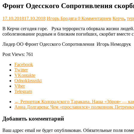
Фронт Одесского Сопротивления скорб
17.10.2018
17.10.2018
Игорь Бродяга
0 Комментариев
Керчь
,
тер
В Керчи сегодня горе. Рука террориста оборвала жизни люде
соболезнование родным и близким погибших, скорбит вместе с
Лидер ОО Фронт Одесского Сопротивления Игорь Немодрук
Post Views:
761
Facebook
Twitter
VKontakte
Odnoklassniki
Viber
Telegram
←
Репортаж Колорадского Таракана. Наша «Зброя» — как
Анна Долгарева: Чем «прославился» полковник Петренк
Добавить комментарий
Ваш адрес email не будет опубликован.
Обязательные поля пом