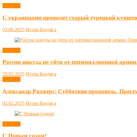
Новости
С украинцами проводят старый турецкий куншт
03.06.2025
Игорь Бродяга
Новости
России никуда не уйти от пятимиллионной армии
20.02.2025
Игорь Бродяга
Новости
Александр Роджерс: Субботняя проповедь. Прест
02.02.2025
Игорь Бродяга
Новости
С Новым годом!