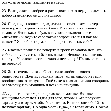
осуждайте людей, взгляните на себя.
23. Если делаешь доброе и раскрываешь это перед людьми, то
добро становится не случившимся.
24. Я однажды вошел в дом, думал — сейчас компьютер
включу, а электричества не было. И я оказался в полной
темноте. Лягте как-нибудь в темноте, отключите все
«пикалки» и задайте себе такой вопрос: кто вы и как вы
живете? Я вообще нормальный парень или так себе?
25. Блатные правильно говорят: в гробу карманов нет. Что
собрал в душе, с тем и будешь лежать! Человеческая жизнь —
как луч. У человека есть начало и нет конца! Понимаете, как
интересно!
26. Жить очень сложно. Очень мало любви и много
одиночества. Долгих трудных часов, когда никого нет или,
вообще, никто не нужен. Ещё хуже в компании: или говоришь
без умолку, или молчишь и всех ненавидишь.
27. Деньги — это хорошо, дело все в мотиве. Вот две
женщины моют пол. Одна для того, чтобы 15-го получить
зарплату, а вторая, чтобы было чисто. В итоге они обе 15-го
получат зарплату. Но одна моет «туда», а вторая мимо. Ножом