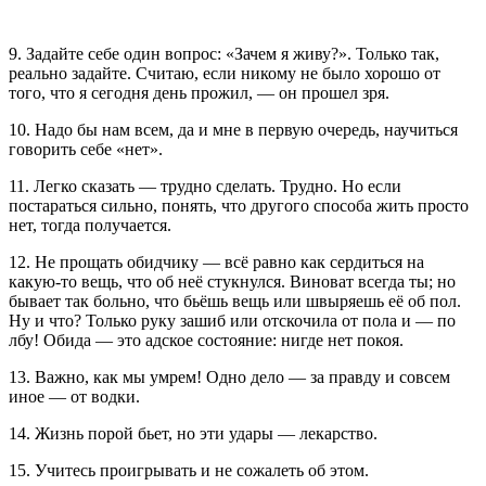
9. Задайте себе один вопрос: «Зачем я живу?». Только так,
реально задайте. Считаю, если никому не было хорошо от
того, что я сегодня день прожил, — он прошел зря.
10. Надо бы нам всем, да и мне в первую очередь, научиться
говорить себе «нет».
11. Легко сказать — трудно сделать. Трудно. Но если
постараться сильно, понять, что другого способа жить просто
нет, тогда получается.
12. Не прощать обидчику — всё равно как сердиться на
какую-то вещь, что об неё стукнулся. Виноват всегда ты; но
бывает так больно, что бьёшь вещь или швыряешь её об пол.
Ну и что? Только руку зашиб или отскочила от пола и — по
лбу! Обида — это адское состояние: нигде нет покоя.
13. Важно, как мы умрем! Одно дело — за правду и совсем
иное — от водки.
14. Жизнь порой бьет, но эти удары — лекарство.
15. Учитесь проигрывать и не сожалеть об этом.