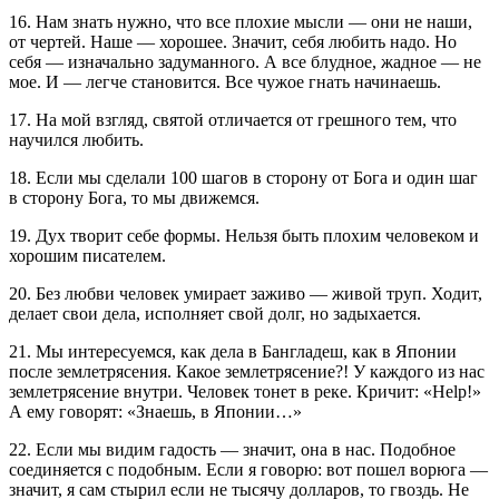
16. Нам знать нужно, что все плохие мысли — они не наши,
от чертей. Наше — хорошее. Значит, себя любить надо. Но
себя — изначально задуманного. А все блудное, жадное — не
мое. И — легче становится. Все чужое гнать начинаешь.
17. На мой взгляд, святой отличается от грешного тем, что
научился любить.
18. Если мы сделали 100 шагов в сторону от Бога и один шаг
в сторону Бога, то мы движемся.
19. Дух творит себе формы. Нельзя быть плохим человеком и
хорошим писателем.
20. Без любви человек умирает заживо — живой труп. Ходит,
делает свои дела, исполняет свой долг, но задыхается.
21. Мы интересуемся, как дела в Бангладеш, как в Японии
после землетрясения. Какое землетрясение?! У каждого из нас
землетрясение внутри. Человек тонет в реке. Кричит: «Help!»
А ему говорят: «Знаешь, в Японии…»
22. Если мы видим гадость — значит, она в нас. Подобное
соединяется с подобным. Если я говорю: вот пошел ворюга —
значит, я сам стырил если не тысячу долларов, то гвоздь. Не