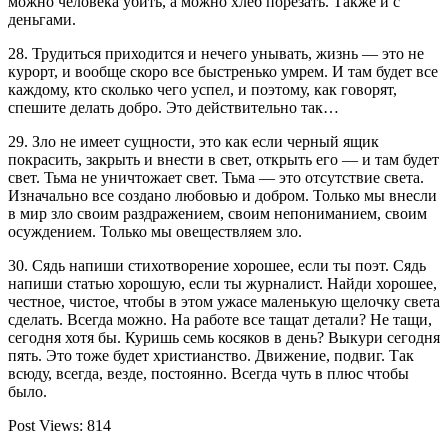
можно человека убить, а можно хлеб порезать. Также и с
деньгами.
28. Трудиться приходится и нечего унывать, жизнь — это не
курорт, и вообще скоро все быстренько умрем. И там будет все
каждому, кто сколько чего успел, и поэтому, как говорят,
спешите делать добро. Это действительно так…
29. Зло не имеет сущности, это как если черный ящик
покрасить, закрыть и внести в свет, открыть его — и там будет
свет. Тьма не уничтожает свет. Тьма — это отсутствие света.
Изначально все создано любовью и добром. Только мы внесли
в мир зло своим раздражением, своим непониманием, своим
осуждением. Только мы овеществляем зло.
30. Сядь напиши стихотворение хорошее, если ты поэт. Сядь
напиши статью хорошую, если ты журналист. Найди хорошее,
честное, чистое, чтобы в этом ужасе маленькую щелочку света
сделать. Всегда можно. На работе все тащат детали? Не тащи,
сегодня хотя бы. Куришь семь косяков в день? Выкури сегодня
пять. Это тоже будет христианство. Движение, подвиг. Так
всюду, всегда, везде, постоянно. Всегда чуть в плюс чтобы
было.
Post Views:
814