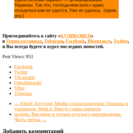
Украины. Так что, господа-моя-хата-с-краю,
отсидеться вам не удастся. Уже не удалось. (прим.
ред.)
Присоединяйтесь к сайту «
КУЛИКОВЕЦ
»
в
Одноклассниках
,
Telegram
,
Facebook
,
ВКонтакте
,
Twitter
,
и Вы всегда будете в курсе последних новостей.
Post Views:
953
Facebook
Twitter
VKontakte
Odnoklassniki
Viber
Telegram
←
Юрий Апухтин: Мифы о происхождении Украины и
украинцев. Миф 4. Вместо гимна реквием
sposobs: Введение в теорию русского империализма.
Часть третья.
→
Добавить комментарий