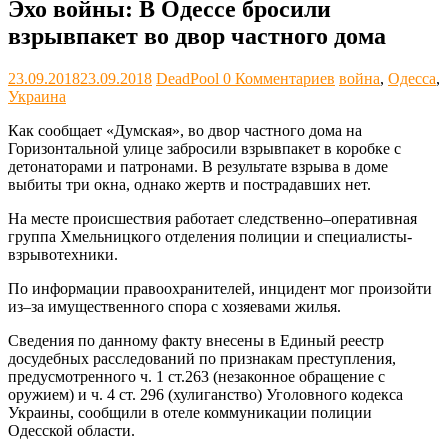
Эхо войны: В Одессе бросили
взрывпакет во двор частного дома
23.09.2018
23.09.2018
DeadPool
0 Комментариев
война
,
Одесса
,
Украина
Как сообщает «Думская», во двор частного дома на
Горизонтальной улице забросили взрывпакет в коробке с
детонаторами и патронами. В результате взрыва в доме
выбиты три окна, однако жертв и пострадавших нет.
На месте происшествия работает следственно–оперативная
группа Хмельницкого отделения полиции и специалисты-
взрывотехники.
По информации правоохранителей, инцидент мог произойти
из–за имущественного спора с хозяевами жилья.
Сведения по данному факту внесены в Единый реестр
досудебных расследований по признакам преступления,
предусмотренного ч. 1 ст.263 (незаконное обращение с
оружием) и ч. 4 ст. 296 (хулиганство) Уголовного кодекса
Украины, сообщили в отеле коммуникации полиции
Одесской области.