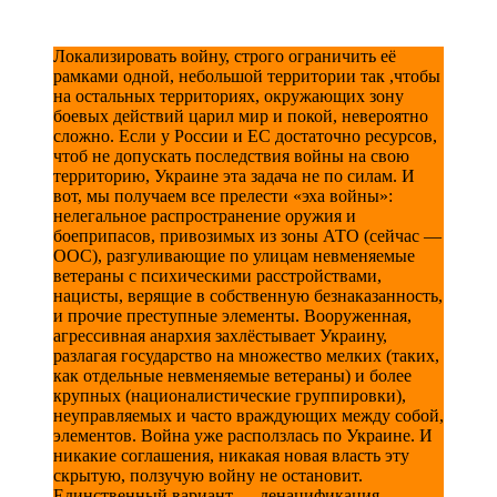
Локализировать войну, строго ограничить её
рамками одной, небольшой территории так ,чтобы
на остальных территориях, окружающих зону
боевых действий царил мир и покой, невероятно
сложно. Если у России и ЕС достаточно ресурсов,
чтоб не допускать последствия войны на свою
территорию, Украине эта задача не по силам. И
вот, мы получаем все прелести «эха войны»:
нелегальное распространение оружия и
боеприпасов, привозимых из зоны АТО (сейчас —
ООС), разгуливающие по улицам невменяемые
ветераны с психическими расстройствами,
нацисты, верящие в собственную безнаказанность,
и прочие преступные элементы. Вооруженная,
агрессивная анархия захлёстывает Украину,
разлагая государство на множество мелких (таких,
как отдельные невменяемые ветераны) и более
крупных (националистические группировки),
неуправляемых и часто враждующих между собой,
элементов. Война уже расползлась по Украине. И
никакие соглашения, никакая новая власть эту
скрытую, ползучую войну не остановит.
Единственный вариант — денацификация