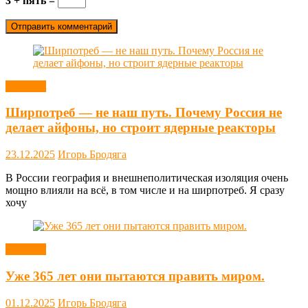
3 + пять =
Новости
Ширпотреб — не наш путь. Почему Россия не
делает айфоны, но строит ядерные реакторы
23.12.2025
Игорь Бродяга
В России география и внешнеполитическая изоляция очень
мощно влияли на всё, в том числе и на ширпотреб. Я сразу
хочу
Новости
Уже 365 лет они пытаются править миром.
01.12.2025
Игорь Бродяга