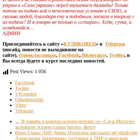
утрам и «Сала украине» перед вкушением баланды! Только
потом он поднял вой о нечеловеческих условиях в СИЗО, а
сколько людей, благодаря ему и подобным, заехало в тюрьму с
их подачи? И я говорю не только о «сепарах». Ходи, сучка, и
оглядывайся…
АДМИН
Присоединяйтесь к сайту «
КУЛИКОВЕЦ
» в
Telegram
(инсайд, новости не выходившие на
сайте),
Одноклассниках
,
Facebook
,
ВКонтакте
,
Twitter
, и
Вы всегда будете в курсе последних новостей.
Post Views:
1 056
Facebook
Twitter
VKontakte
Odnoklassniki
Viber
Telegram
←
В память о воинах-освободителях на «Саур-Могиле»
заложили Аллею славы (видео, фото)
Врио Главы ДНР Денис Пушилин рассказал об убийстве
Александра Захарченко, ситуации в ДНР и минском