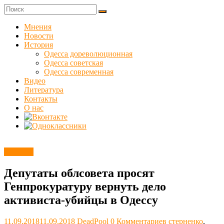
Skip
to
Куликовец
content
Мнения
Новости
Сайт
История
одесского
Одесса дореволюционная
сопротивления
Одесса советская
Одесса современная
Видео
Литература
Контакты
О нас
Новости
Депутаты облсовета просят
Генпрокуратуру вернуть дело
активиста-убийцы в Одессу
11.09.2018
11.09.2018
DeadPool
0 Комментариев
стерненко
,