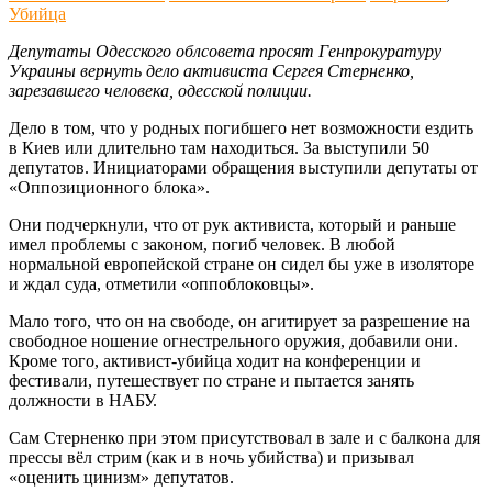
Убийца
Депутаты Одесского облсовета просят Генпрокуратуру
Украины вернуть дело активиста Сергея Стерненко,
зарезавшего человека, одесской полиции.
Дело в том, что у родных погибшего нет возможности ездить
в Киев или длительно там находиться. За выступили 50
депутатов. Инициаторами обращения выступили депутаты от
«Оппозиционного блока».
Они подчеркнули, что от рук активиста, который и раньше
имел проблемы с законом, погиб человек. В любой
нормальной европейской стране он сидел бы уже в изоляторе
и ждал суда, отметили «оппоблоковцы».
Мало того, что он на свободе, он агитирует за разрешение на
свободное ношение огнестрельного оружия, добавили они.
Кроме того, активист-убийца ходит на конференции и
фестивали, путешествует по стране и пытается занять
должности в НАБУ.
Сам Стерненко при этом присутствовал в зале и с балкона для
прессы вёл стрим (как и в ночь убийства) и призывал
«оценить цинизм» депутатов.