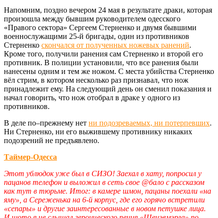
Напомним, поздно вечером 24 мая в результате драки, которая
произошла между бывшим руководителем одесского
«Правого сектора» Сергеем Стерненко и двумя бывшими
военнослужащими 25-й бригады, один из противников
Стерненко
скончался от полученных ножевых ранений
.
Кроме того, получили ранения сам Стерненко и второй его
противник. В полиции установили, что все ранения были
нанесены одним и тем же ножом. С места убийства Стерненко
вёл стрим, в котором несколько раз признавал, что нож
принадлежит ему. На следующий день он сменил показания и
начал говорить, что нож отобрал в драке у одного из
противников.
В деле по–прежнему нет
ни подозреваемых, ни потерпевших
.
Ни Стерненко, ни его выжившему противнику никаких
подозрений не предъявлено.
Таймер-Одесса
Этот ублюдок уже был в СИЗО! Заехал в хату, попросил у
пацанов телефон и выложил в сеть свое @бало с рассказом
как тут в тюрьме. Итог: в камере шмон, пацаны поехали «на
яму», а Сереженька на 6-й корпус, где его горячо встретили
«сепары» и другие заинтересованные в новом петушке лица.
И шото я не слышал героического пения «Щенэвмэрла» по