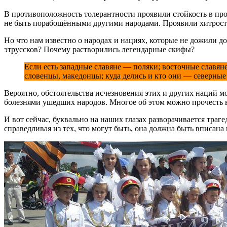
В противоположность толерантности проявили стойкость в про
не быть порабощёнными другими народами. Проявили хитрость 
Но что нам известно о народах и нациях, которые не дожили д
этруссков? Почему растворились легендарные скифы?
Если есть западные славяне — поляки; восточные славян
словенцы, македонцы; куда делись и кто они — северные
Вероятно, обстоятельства исчезновения этих и других наций 
болезнями ушедших народов. Многое об этом можно прочесть в
И вот сейчас, буквально на наших глазах разворачивается тра
справедливая из тех, что могут быть, она должна быть вписан