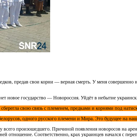
едков, предав свои корни — верная смерть. У меня совершенно не
нет новое государство — Новороссия. Уйдёт в небытие украинск
и сберегла свою связь с племенем, предками и корнями под нат
елорусов, одного русского племени и Мира. Это будущее на наш
у всего произошедшего. Причиной появления новоросов на арене
к ней отношение. Соответственно, крах украинцев начался с пер