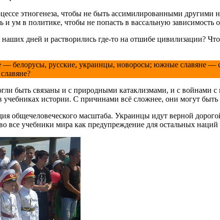
цессе этногенеза, чтобы не быть ассимилированными другими н
и ум в политике, чтобы не попасть в вассальную зависимость о
о наших дней и растворились где-то на отшибе цивилизации? Чт
е — белорусы, русские, украинцы, новоросы; южные славяне — 
 славяне?
могли быть связаны и с природными катаклизмами, и с войнами
 учебниках истории. С причинами всё сложнее, они могут быть
гедия общечеловеческого масштаба. Украинцы идут верной дорого
а во все учебники мира как предупреждение для остальных наций