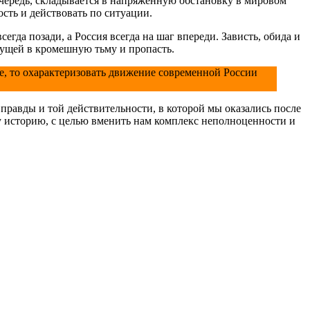
 очередь, складывается в напряжённую обстановку в мировом
ость и действовать по ситуации.
егда позади, а Россия всегда на шаг впереди. Зависть, обида и
янущей в кромешную тьму и пропасть.
е, то охарактеризовать движение современной России
правды и той действительности, в которой мы оказались после
у историю, с целью вменить нам комплекс неполноценности и