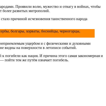
ародами. Проявили волю, мужество и отвагу в войнах, чтобы
т более развитых митрополий.
о стало причиной исчезновения таинственного народа
сербы, болгары, хорваты, боснийцы, черногорцы,
 с неприемлемым ущербом и с физическими и духовными
 не видны на поверхности в летописи событий.
й к погибели как нация. И причина этого самая закономерная и
 — пойти тем же путём означает погибель.