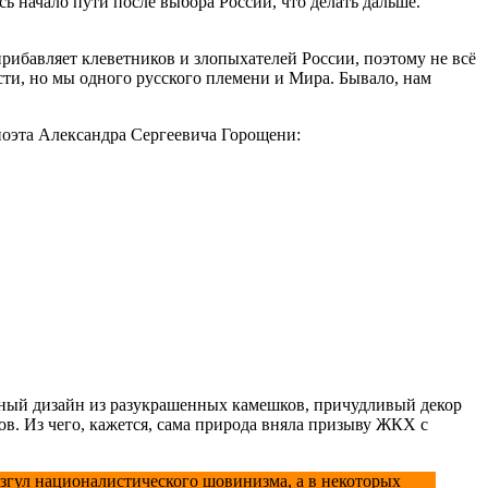
ь начало пути после выбора России, что делать дальше.
рибавляет клеветников и злопыхателей России, поэтому не всё
сти, но мы одного русского племени и Мира. Бывало, нам
 поэта Александра Сергеевича Горощени:
фтный дизайн из разукрашенных камешков, причудливый декор
в. Из чего, кажется, сама природа вняла призыву ЖКХ с
азгул националистического шовинизма, а в некоторых