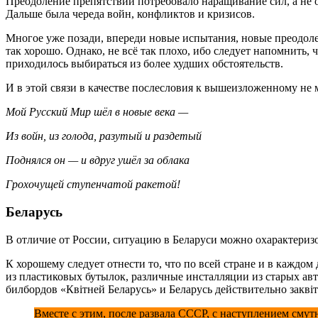
Преодоление препятствий потребовало наращивание сил, а не о
Дальше была череда войн, конфликтов и кризисов.
Многое уже позади, впереди новые испытания, новые преодоле
так хорошо. Однако, не всё так плохо, ибо следует напомнить
приходилось выбираться из более худших обстоятельств.
И в этой связи в качестве послесловия к вышеизложенному не 
Мой Русский Мир шёл в новые века —
Из войн, из голода, разутый и раздетый
Поднялся он — и вдруг ушёл за облака
Грохочущей ступенчатой ракетой!
Беларусь
В отличие от России, ситуацию в Беларуси можно охарактеризо
К хорошему следует отнести то, что по всей стране и в кажд
из пластиковых бутылок, различные инсталляции из старых авт
билбордов «Квiтней Беларусь» и Беларусь действительно заквiт
Вместе с этим, после развала СССР, с наступлением сму