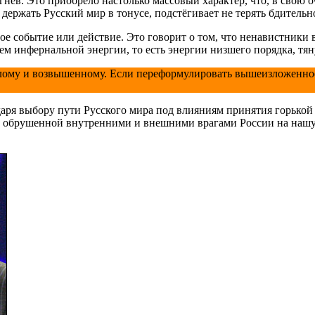
 гнев. Это приобрело настолько массовый характер, что, в свою
 держать Русский мир в тонусе, подстёгивает не терять бдительн
е событие или действие. Это говорит о том, что ненавистники вс
ием инфернальной энергии, то есть энергии низшего порядка, т
етлому и возвышенному. Если переформулировать вышеизложенно
аря выбору пути Русского мира под влияниям принятия горькой 
ни, обрушенной внутренними и внешними врагами России на наш