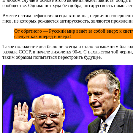
В любом случае в основе этого явления лежит зависть, обида и
сообществе. Однако нет худа без добра, антирусскость помогает
Вместе с этим рефлексия всегда вторична, первично совершенно
гнев, из которых рождается антирусскость, являются проявлен
От обратного — Русский мир ведёт за собой вверх к св
следует как вперёд и вверх!
Такое положение дел было не всегда и стало возможным благод
развала СССР, в начале лихолетья 90-х. С нахлыстом той чер
таким образом попытаться перестроить будущее.