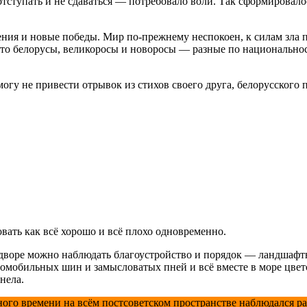
тступать и не сдаваться — потребовало воли. Так сформировалос
ния и новые победы. Мир по-прежнему неспокоен, к силам зла п
, что белорусы, великоросы и новоросы — разные по национально
могу не привести отрывок из стихов своего друга, белорусского
вать как всё хорошо и всё плохо одновременно.
ом дворе можно наблюдать благоустройство и порядок — ландша
омобильных шин и замысловатых пней и всё вместе в море цвето
нела.
тного времени на всём постсоветском пространстве наблюдался р