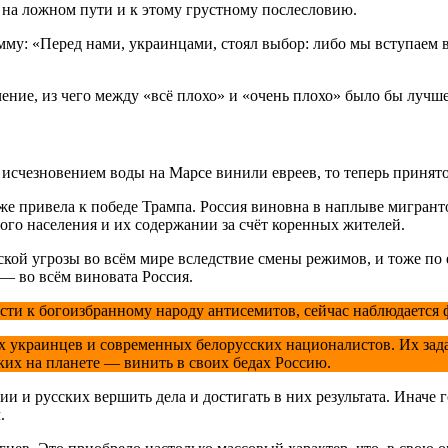
 на ложном пути и к этому грустному послесловию.
му: «Перед нами, украинцами, стоял выбор: либо мы вступаем 
ение, из чего между «всё плохо» и «очень плохо» было бы лучш
 исчезновением воды на Марсе винили евреев, то теперь принят
же привела к победе Трампа. Россия виновна в наплыве мигранто
го населения и их содержании за счёт коренных жителей.
ской угрозы во всём мире вследствие смены режимов, и тоже по е
» — во всём виновата Россия.
сти к богоизбранному народу антисемитов, сейчас наблюдается 
украинцев и современных белорусских националистов. Их задача
сских на планете — винить в своих бедах Россию.
и и русских вершить дела и достигать в них результата. Иначе 
.