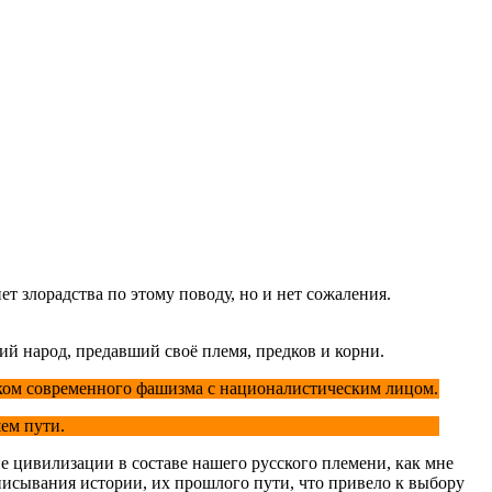
т злорадства по этому поводу, но и нет сожаления.
ий народ, предавший своё племя, предков и корни.
иском современного фашизма с националистическим лицом.
ем пути.
 цивилизации в составе нашего русского племени, как мне
еписывания истории, их прошлого пути, что привело к выбору