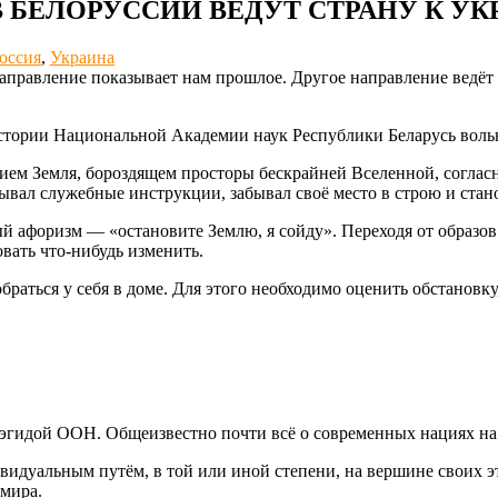
В БЕЛОРУССИИ ВЕДУТ СТРАНУ К У
оссия
,
Украина
аправление показывает нам прошлое. Другое направление ведёт
стории Национальной Академии наук Республики Беларусь вольн
ием Земля, бороздящем просторы бескрайней Вселенной, согласн
ывал служебные инструкции, забывал своё место в строю и стан
 афоризм — «остановите Землю, я сойду». Переходя от образов 
вать что-нибудь изменить.
раться у себя в доме. Для этого необходимо оценить обстановк
 эгидой ООН. Общеизвестно почти всё о современных нациях на
ивидуальным путём, в той или иной степени, на вершине своих 
 мира.