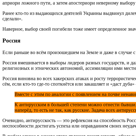
априори ложного пути, а затем апостериори неверному выбору
Ранее кто-то из выдающихся деятелей Украины выдвинул дилем
сделали».
Наверное, выбор своей погибели тоже имеет определенное знач
Россия
Если раньше во всём произошедшем на Земле и даже в случае с
Россия вмешивается в выборы лидеров разных государств, и да
религиозных и этнических автономий, ассимиляции ими местно
Россия виновна во всех хакерских атаках и росту террористиче
сём, если кто-то где-то споткнётся или закашляет и «даст дуба
Вместе с этим по аналогии с появлением на почве ненави
К антирусским в большей степени можно отнести бывших 
наперёд, то есть не так, как русские. Задача всех антиру
Очевидно, антирусскость — это рефлексия на способность Росси
неспособности достигать успеха или оправданием своих неудач