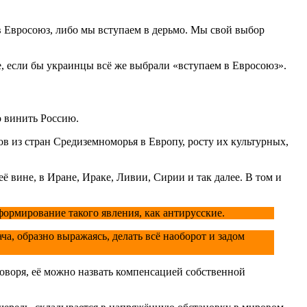
в Евросоюз, либо мы вступаем в дерьмо. Мы свой выбор
е, если бы украинцы всё же выбрали «вступаем в Евросоюз».
о винить Россию.
в из стран Средиземноморья в Европу, росту их культурных,
ё вине, в Иране, Ираке, Ливии, Сирии и так далее. В том и
формирование такого явления, как антирусские.
, образно выражаясь, делать всё наоборот и задом
говоря, её можно назвать компенсацией собственной