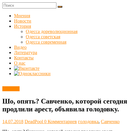
Skip
to
Куликовец
content
Мнения
Новости
Сайт
История
одесского
Одесса дореволюционная
сопротивления
Одесса советская
Одесса современная
Видео
Литература
Контакты
О нас
Новости
Шо, опять? Савченко, которой сегодня
продлили арест, объявила голодовку.
14.07.2018
DeadPool
0 Комментариев
голодовка
,
Савченко