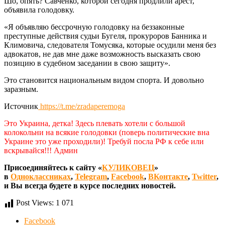
Шо, опять? Савченко, которой сегодня продлили арест,
объявила голодовку.
«Я объявляю бессрочную голодовку на беззаконные
преступные действия судьи Бугеля, прокуроров Банника и
Климовича, следователя Томусяка, которые осудили меня без
адвокатов, не дав мне даже возможность высказать свою
позицию в судебном заседании в свою защиту».
Это становится национальным видом спорта. И довольно
заразным.
Источник
https://t.me/zradaperemoga
Это Украина, детка! Здесь плевать хотели с большой
колокольни на всякие голодовки (поверь политические вна
Украине это уже проходили)! Требуй посла РФ к себе или
вскрывайся!!! Админ
Присоединяйтесь к сайту «
КУЛИКОВЕЦ
»
в
Одноклассниках
,
Telegram
,
Facebook
,
ВКонтакте
,
Twitter
,
и Вы всегда будете в курсе последних новостей.
Post Views:
1 071
Facebook