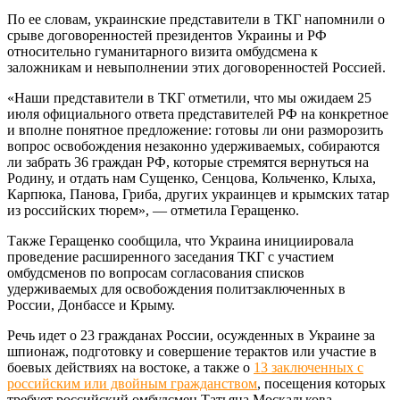
По ее словам, украинские представители в ТКГ напомнили о
срыве договоренностей президентов Украины и РФ
относительно гуманитарного визита омбудсмена к
заложникам и невыполнении этих договоренностей Россией.
«Наши представители в ТКГ отметили, что мы ожидаем 25
июля официального ответа представителей РФ на конкретное
и вполне понятное предложение: готовы ли они разморозить
вопрос освобождения незаконно удерживаемых, собираются
ли забрать 36 граждан РФ, которые стремятся вернуться на
Родину, и отдать нам Сущенко, Сенцова, Кольченко, Клыха,
Карпюка, Панова, Гриба, других украинцев и крымских татар
из российских тюрем», — отметила Геращенко.
Также Геращенко сообщила, что Украина инициировала
проведение расширенного заседания ТКГ с участием
омбудсменов по вопросам согласования списков
удерживаемых для освобождения политзаключенных в
России, Донбассе и Крыму.
Речь идет о 23 гражданах России, осужденных в Украине за
шпионаж, подготовку и совершение терактов или участие в
боевых действиях на востоке, а также о
13 заключенных с
российским или двойным гражданством
, посещения которых
требует российский омбудсмен Татьяна Москалькова.