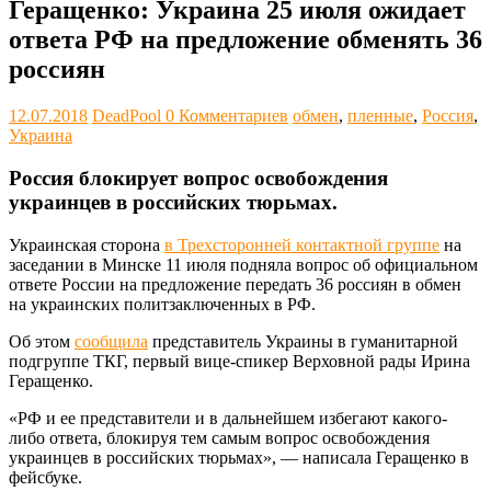
Геращенко: Украина 25 июля ожидает
ответа РФ на предложение обменять 36
россиян
12.07.2018
DeadPool
0 Комментариев
обмен
,
пленные
,
Россия
,
Украина
Россия блокирует вопрос освобождения
украинцев в российских тюрьмах.
Украинская сторона
в Трехсторонней контактной группе
на
заседании в Минске 11 июля подняла вопрос об официальном
ответе России на предложение передать 36 россиян в обмен
на украинских политзаключенных в РФ.
Об этом
сообщила
представитель Украины в гуманитарной
подгруппе ТКГ, первый вице-спикер Верховной рады Ирина
Геращенко.
«РФ и ее представители и в дальнейшем избегают какого-
либо ответа, блокируя тем самым вопрос освобождения
украинцев в российских тюрьмах», — написала Геращенко в
фейсбуке.