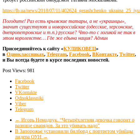
https://lb.ua/news/2018/07/11/402624_gerashchenko_ukraina_25_iyu
Погодите! Раз есть крымские татары, а не «украинцы»,
значит существуют и новороссийские (одесские, херсонские,
днепропетровские и т.п.) русские? Что-то с логикой не так в
этом королевстве… Где же едына нация? Админ
Присоединяйтесь к сайту «
КУЛИКОВЕЦ
»
в
Одноклассниках
,
Telegram
,
Facebook
,
ВКонтакте
,
Twitter
,
и Вы всегда будете в курсе последних новостей.
Post Views:
981
Facebook
Twitter
VKontakte
Odnoklassniki
Viber
Telegram
←
Игорь Немодрук. “Четырёхлетняя девочка говорит о
разнице снарядов. За это убивать надо”
В Запорожье установили билборд с портретом убийцы
лидера ОУН
→