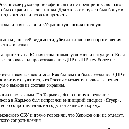
. Российское руководство официально не предпринимало шагов
собы сохранить свои активы. Для этого им нужен был бонус в
 под контроль и погасив протесты.
 создали и возглавили «Украинскую юго-восточную
Луганске, по всей видимости, убедили лидеров сопротивления в
 что-то решать.
 а протесты на Юго-востоке только усложняли ситуацию. Если
треагировала на провозглашение ДНР и ЛНР, тем более не
сия, такая же, как и моя. Как бы там ни было, создание ДНР и
ом этому служит то, что Россия с момента провозглашения
ум о выходе из состава Украины.
ципиально разным. По Харькову было принято решение
акова в Харьков был направлен винницкий спецназ «Ягуар»,
ского сопротивления, на годы попавших в тюрьму.
ьковского СБУ и прямо говорили, что Харьков они не отдадут.
ского сопротивления.