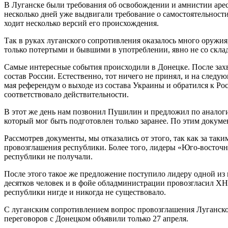
В Луганске были требования об освобождении и амнистии арес
несколько дней уже выдвигали требование о самостоятельности
ходит несколько версий его происхождения.
Так в руках луганского сопротивления оказалось много оружия
только потертыми и бывшими в употреблении, явно не со склад
Самые интересные события происходили в Донецке. После зах
состав России. Естественно, тот ничего не принял, и на след
мая референдум о выходе из состава Украины и обратился к Рос
соответствовало действительности.
В этот же день нам позвонил Пушилин и предложил по аналог
который мог быть подготовлен только заранее. По этим докум
Рассмотрев документы, мы отказались от этого, так как за та
провозглашения республики. Более того, лидеры «Юго-восточ
республики не получали.
После этого такое же предложение поступило лидеру одной из 
десятков человек и в фойе обладминистрации провозгласил ХН
республики нигде и никогда не существовало.
С луганским сопротивлением вопрос провозглашения Луганской
переговоров с Донецком объявили только 27 апреля.