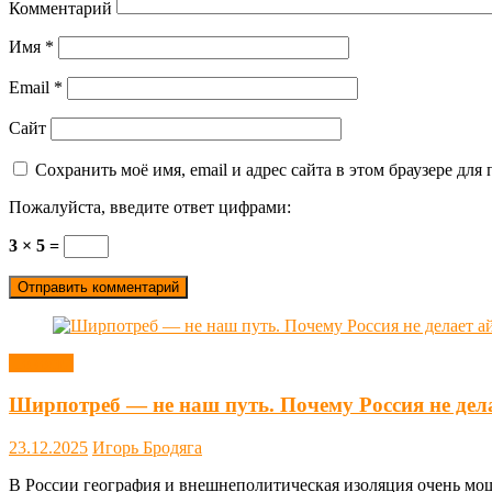
Комментарий
Имя
*
Email
*
Сайт
Сохранить моё имя, email и адрес сайта в этом браузере д
Пожалуйста, введите ответ цифрами:
3 × 5 =
Новости
Ширпотреб — не наш путь. Почему Россия не дел
23.12.2025
Игорь Бродяга
В России география и внешнеполитическая изоляция очень мощн