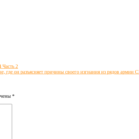
 Часть 2
е, где он разъясняет причины своего изгнания из рядов армии
ечены
*