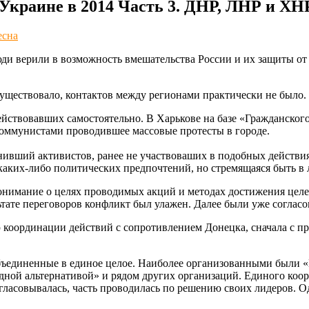
Украине в 2014 Часть 3. ДНР, ЛНР и ХН
есна
ди верили в возможность вмешательства России и их защиты от
уществовало, контактов между регионами практически не было.
ействовавших самостоятельно. В Харькове на базе «Гражданског
коммунистами проводившее массовые протесты в городе.
ивший активистов, ранее не участвоваших в подобных действия
 каких-либо политических предпочтений, но стремящаяся быть в
нимание о целях проводимых акций и методах достижения целе
ьтате переговоров конфликт был улажен. Далее были уже соглас
координации действий с сопротивлением Донецка, сначала с пр
объединенные в единое целое. Наиболее организованными были 
ной альтернативой» и рядом других организаций. Единого коор
огласовывалась, часть проводилась по решению своих лидеров. 