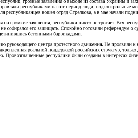
еспублик, грозные заявления о выходе из состава Украины и за
равляли республиками на тот период люди, подконтрольные мест
для республиканцев вошел отряд Стрелкова, а в мае начали подн
тря на громкие заявления, республики никто не трогает. Вся рес
 не собирался его защищать. Спокойно готовили референдум о су
 ощетинившись бетонными баррикадами.
нию руководящего центра протестного движения. Не проявили к 
одкрепленная реальной поддержкой российских структур, только
ию. Провозглашенные республики были созданы в интересах биз