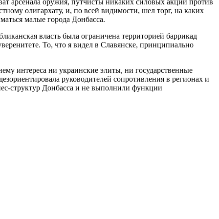
хват арсенала оружия, путчисты никаких силовых акций против
ному олигархату, и, по всей видимости, шел торг, на каких
иматься малые города Донбасса.
публиканская власть была ограничена территорией баррикад
веренитете. То, что я видел в Славянске, принципиально
нему интереса ни украинские элиты, ни государственные
 дезориентировала руководителей сопротивления в регионах и
нес-структур Донбасса и не выполнили функции