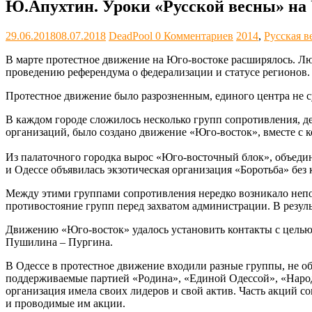
Ю.Апухтин. Уроки «Русской весны» на 
29.06.2018
08.07.2018
DeadPool
0 Комментариев
2014
,
Русская в
В марте протестное движение на Юго-востоке расширялось. Лю
проведению референдума о федерализации и статусе регионов.
Протестное движение было разрозненным, единого центра не с
В каждом городе сложилось несколько групп сопротивления, д
организаций, было создано движение «Юго-восток», вместе с 
Из палаточного городка вырос «Юго-восточный блок», объедин
и Одессе объявилась экзотическая организация «Боротьба» без
Между этими группами сопротивления нередко возникало непо
противостояние групп перед захватом администрации. В резул
Движению «Юго-восток» удалось установить контакты с целью 
Пушилина – Пургина.
В Одессе в протестное движение входили разные группы, не 
поддерживаемые партией «Родина», «Единой Одессой», «Народ
организация имела своих лидеров и свой актив. Часть акций с
и проводимые им акции.