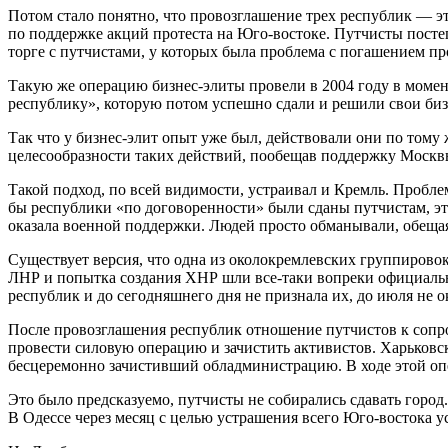
Потом стало понятно, что провозглашение трех республик — э
по поддержке акций протеста на Юго-востоке. Путчисты посте
торге с путчистами, у которых была проблема с погашением про
Такую же операцию бизнес-элиты провели в 2004 году в моме
республику», которую потом успешно сдали и решили свои биз
Так что у бизнес-элит опыт уже был, действовали они по тому
целесообразности таких действий, пообещав поддержку Москвы.
Такой подход, по всей видимости, устраивал и Кремль. Пробл
бы республики «по договоренности» были сданы путчистам, это
оказала военной поддержки. Людей просто обманывали, обещая 
Существует версия, что одна из околокремлевских группировок 
ЛНР и попытка создания ХНР шли все-таки вопреки официально
республик и до сегодняшнего дня не признала их, до июля не 
После провозглашения республик отношение путчистов к сопр
провести силовую операцию и зачистить активистов. Харьковс
бесцеремонно зачистивший обладминистрацию. В ходе этой опе
Это было предсказуемо, путчисты не собирались сдавать город.
В Одессе через месяц с целью устрашения всего Юго-востока 