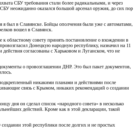
ахвата СБУ требования стали более радикальными, и через
о СБУ неожиданно оказался большой арсенал оружия, до сих пор
ля я был в Славянске. Бойцы ополчения были уже с автоматами,
релков вошел в Славянск.
 к областному совету принять постановление о вхождении в
» провозгласил Донецкую народную республику, назначил на 11
ти действия согласованы с Харьковом и Луганском, что не
документы о провозглашении ДНР. Это был пакет документов,
илось.
не подкрепленный никакими планами и действиями после
живающие связь с Крымом, никаких рекомендаций о создании
онцу дня он сделал список «народного совета» в несколько
льнейших действий. Кроме как в этой декларации, такой
 создании этой республики после долгих и не простых