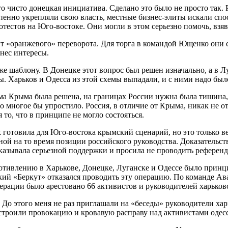
то чисто донецкая инициатива. Сделано это было не просто так
пенно укрепляли свою власть, местные бизнес-элиты искали спо
тестов на Юго-востоке. Они могли в этом серьезно помочь, взяв
нт «оранжевого» переворота. Для торга в командой Ющенко они
нес интересы.
 же шаблону. В Донецке этот вопрос был решен изначально, а в 
 Харьков и Одесса из этой схемы выпадали, и с ними надо было
ема Крыма была решена, на границах России нужна была тишина,
 многое бы упростило. Россия, в отличие от Крыма, никак не о
то, что в принципе не могло состояться.
готовила для Юго-востока крымский сценарий, но это только вер
й на то время позиции российского руководства. Доказательств
оказывала серьезной поддержки и просила не проводить референд
отивлению в Харькове, Донецке, Луганске и Одессе было прин
кий «Беркут» отказался проводить эту операцию. По команде Ав
рации было арестовано 66 активистов и руководителей харьков
 До этого меня не раз приглашали на «беседы» руководители хар
устроили провокацию и кровавую расправу над активистами одес