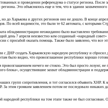
тованных и проведении референдума о статусе региона. После з
 региона. Это объяснялось еще и тем, что в здании захваченног
, но до Харькова и других регионов оно не дошло. В конце апре
ов. По всей видимости, это были те 62 автомата, с которыми Ст
вата обладминистрации неожиданно было выставлено требование
ующий день 7 апреля неизвестно кем созданный «народный совет
сии с просьбой оказать помощь. Также было заявлено, что все э
ии с ДНР создать Харьковскую народную республику и сбросил 
ентам было видно, что провозглашение республики хорошо готов
ким провозглашением ничего не стояло. Это был просто лозунг, 
ного блока», осуществившие захват обладминистрации и поддер
наших групп сопротивления, и тот согласился объявить ХНР. К к
Р. За этим громким заявлением потом не последовало никаких да
 народной республики на том этапе также не был согласован. О