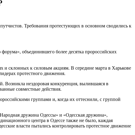
Р
 путчистов. Требования протестующих в основном сводились к
о форума», объединившего более десятка пророссийских
х и склонных к силовым акциям. В середине марта в Харькове
 лидерах протестного движения.
й. Возникла нездоровая конкуренция, вылившаяся в
ованные совместные действия.
ороссийскими группами и, когда их оттеснили, с группой
«Народная дружина Одессы» и «Одесская дружина»,
динационного центра в Одессе также не было, каждая
Одесские власти пытались контролировать протестное движение