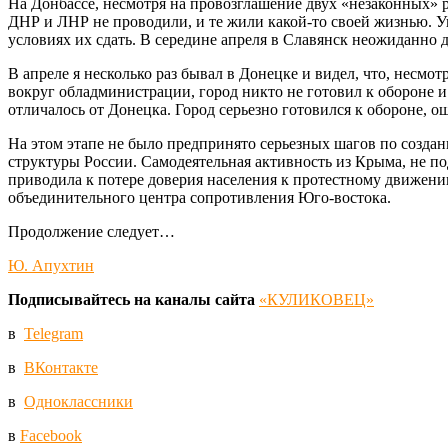
На Донбассе, несмотря на провозглашение двух «незаконных» р
ДНР и ЛНР не проводили, и те жили какой-то своей жизнью. Уп
условиях их сдать. В середине апреля в Славянск неожиданно 
В апреле я несколько раз бывал в Донецке и видел, что, несмо
вокруг обладминистрации, город никто не готовил к обороне и
отличалось от Донецка. Город серьезно готовился к обороне,
На этом этапе не было предпринято серьезных шагов по созда
структуры России. Самодеятельная активность из Крыма, не п
приводила к потере доверия населения к протестному движен
объединительного центра сопротивления Юго-востока.
Продолжение следует…
Ю. Апухтин
Подписывайтесь на каналы сайта
«КУЛИКОВЕЦ»
в
Telegram
в
ВКонтакте
в
Одноклассники
в
Facebook