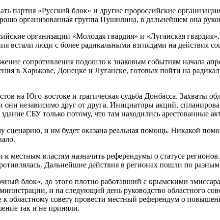
ать партия «Русский блок» и другие пророссийские организаци
рошо организованная группа Пушилина, в дальнейшем она руко
ссийские организации «Молодая гвардия» и «Луганская гвардия»
ния встали люди с более радикальными взглядами на действия с
вижение сопротивления подошло к знаковым событиям начала ап
ения в Харькове, Донецке и Луганске, готовых пойти на радик
стов на Юго-востоке и трагическая судьба Донбасса. Захваты о
 они независимо друг от друга. Инициаторы акций, спланировав
 здание СБУ только потому, что там находились арестованные а
му сценарию, и им будет оказана реальная помощь. Никакой помо
вало.
к местным властям назначить референдумы о статусе регионов.
ротивлялась. Дальнейшие действия в регионах пошли по разным
чный блок», до этого плотно работавший с крымскими эмиссар
министрации, и на следующий день руководство областного сов
 к областному совету провести местный референдум о повышени
шение так и не приняли.