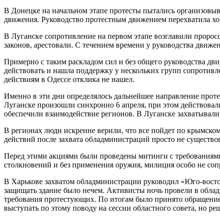
В Донецке на начальном этапе протесты пытались организовыв
движения. Руководство протестным движением перехватила хо
В Луганске сопротивление на первом этапе возглавили проро
законов, арестовали. С течением времени у руководства движе
Примерно с таким раскладом сил и без общего руководства д
действовать и нашла поддержку у нескольких групп сопротивл
действиям в Одессе отклика не нашел.
Именно в эти дни определялось дальнейшее направление проте
Луганске произошли синхронно 6 апреля, при этом действовали
обеспечили взаимодействие регионов. В Луганске захватывали
В регионах люди искренне верили, что все пойдет по крымско
действий после захвата обладминистраций просто не существо
Перед этими акциями были проведены митинги с требованиями 
столкновений и без применения оружия, милиция особо не соп
В Харькове захватом обладминистрации руководил «Юго-восто
защищать здание было нечем. Активисты ночь провели в облад
требования протестующих. По итогам было принято обращение
выступать по этому поводу на сессии областного совета, но ре