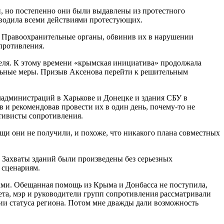
и, но постепенно они были выдавлены из протестного
водила всеми действиями протестующих.
. Правоохранительные органы, обвинив их в нарушении
опротивления.
реля. К этому времени «крымская инициатива» продолжала
альные меры. Призыв Аксенова перейти к решительным
бладминистраций в Харькове и Донецке и здания СБУ в
 и рекомендовав провести их в один день, почему-то не
ктивисты сопротивления.
щи они не получили, и похоже, что никакого плана совместных
 Захваты зданий были произведены без серьезных
 сценариям.
ами. Обещанная помощь из Крыма и Донбасса не поступила,
ета, мэр и руководители групп сопротивления рассматривали
и статуса региона. Потом мне дважды дали возможность