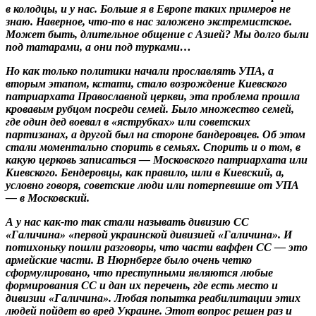
в колодцы, и у нас. Больше я в Европе таких примеров не
знаю. Наверное, что-то в нас заложено экстремистское.
Может быть, длительное общение с Азией? Мы долго были
под татарами, а они под турками…
Но как только политики начали прославлять УПА, а
вторым этапом, кстати, стало возрождение Киевского
патриархата Православной церкви, эта проблема прошла
кровавым рубцом посреди семей. Было множество семей,
где один дед воевал в «яструбках» или советских
партизанах, а другой был на стороне бандеровцев. Об этом
стали моментально спорить в семьях. Спорить и о том, в
какую церковь записаться — Московского патриархата или
Киевского. Бендеровцы, как правило, шли в Киевский, а,
условно говоря, советские люди или потерпевшие от УПА
— в Московский.
А у нас как-то так стали называть дивизию СС
«Галичина» «первой украинской дивизией «Галичина». И
потихоньку пошли разговоры, что части ваффен СС — это
армейские части. В Нюрнберге было очень четко
сформулировано, что преступными являются любые
формирования СС и дан их перечень, где есть место и
дивизии «Галичина». Любая попытка реабилитации этих
людей пойдет во вред Украине. Этот вопрос решен раз и