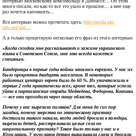
интервью Московскому комсомольцу в Донбассе… Об этом
много писали, но как-то все это ушло в прошлое… а мне еще
раз хочется напомнить…
Все интервью можно прочитать здесь:
http://media.ukr-
info.net/smi/…
А я только процитирую несколько его фраз из этого интервью:
«Когда сегодня мне рассказывают о зажиме украинского
языка в Советском Союзе, мне это всегда кажется
смешным.
Бандеровцы в первые годы войны занялись евреями. У нас их
было процентов двадцать населения. В некоторых
районных центрах евреев было до 60 %. Их уничтожили в
первые 2 года практически всех, кроме тех, которые успели
уйти в партизанские отряды Медведева, Федорова, Ковпака
— все они проходили через нашу область.
Почему у нас вырезали поляков? Для меня до сих пор
загадка, почему зверства по этническому признаку
достигали такого накала, когда людей бросали в колодцы,
вырезали детей, расстреливали целые села по
национальному признаку? Такое было только у нас и в
Югославии. У югославов детям выкалывали глаза и бросали