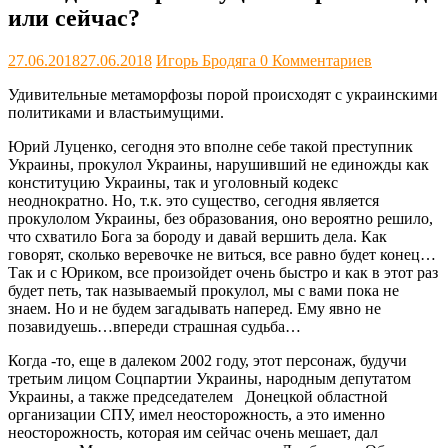
или сейчас?
27.06.2018
27.06.2018
Игорь Бродяга
0 Комментариев
Удивительные метаморфозы порой происходят с украинскими
политиками и властьимущими.
Юрий Луценко, сегодня это вполне себе такой преступник
Украины, прокулол Украины, нарушивший не единожды как
конституцию Украины, так и уголовный кодекс
неоднократно. Но, т.к. это существо, сегодня является
прокулолом Украины, без образования, оно вероятно решило,
что схватило Бога за бороду и давай вершить дела. Как
говорят, сколько веревочке не виться, все равно будет конец…
Так и с Юриком, все произойдет очень быстро и как в этот раз
будет петь, так называемый прокулол, мы с вами пока не
знаем. Но и не будем загадывать наперед. Ему явно не
позавидуешь…впереди страшная судьба…
Когда -то, еще в далеком 2002 году, этот персонаж, будучи
третьим лицом Соцпартии Украины,
народным депутатом
Украины, а также председателем Донецкой областной
организации СПУ, имел неосторожность, а это именно
неосторожность, которая им сейчас очень мешает, дал