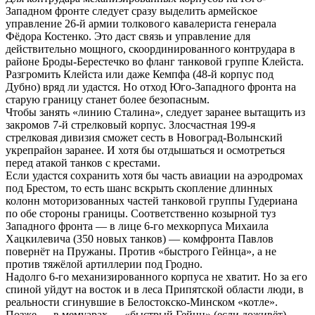
Западном фронте следует сразу выделить армейское
управление 26-й армии толкового кавалериста генерала
Фёдора Костенко. Это даст связь и управление для
действительно мощного, скоординированного контрудара в
районе Броды-Берестечко во фланг танковой группе Клейста.
Разгромить Клейста или даже Кемпфа (48-й корпус под
Дубно) вряд ли удастся. Но отход Юго-Западного фронта на
старую границу станет более безопасным.
Чтобы занять «линию Сталина», следует заранее вытащить из
закромов 7-й стрелковый корпус. Злосчастная 199-я
стрелковая дивизия сможет сесть в Новоград-Волынский
укрепрайон заранее. И хотя бы отдышаться и осмотреться
перед атакой танков с крестами.
Если удастся сохранить хотя бы часть авиации на аэродромах
под Брестом, то есть шанс вскрыть скопление длинных
колонн моторизованных частей танковой группы Гудериана
по обе стороны границы. Соответственно козырной туз
Западного фронта — в лице 6-го мехкорпуса Михаила
Хацкилевича (350 новых танков) — комфронта Павлов
повернёт на Пружаны. Против «быстрого Гейнца», а не
против тяжёлой артиллерии под Гродно.
Надолго 6-го механизированного корпуса не хватит. Но за его
спиной уйдут на восток и в леса Припятской области люди, в
реальности сгинувшие в Белостокско-Минском «котле».
Позже — в мемуарах — «быстрый Гейнц» (если доживёт)