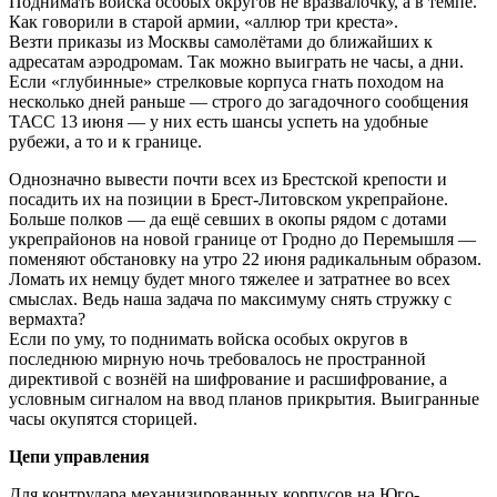
Поднимать войска особых округов не вразвалочку, а в темпе.
Как говорили в старой армии, «аллюр три креста».
Везти приказы из Москвы самолётами до ближайших к
адресатам аэродромам. Так можно выиграть не часы, а дни.
Если «глубинные» стрелковые корпуса гнать походом на
несколько дней раньше — строго до загадочного сообщения
ТАСС 13 июня — у них есть шансы успеть на удобные
рубежи, а то и к границе.
Однозначно вывести почти всех из Брестской крепости и
посадить их на позиции в Брест-Литовском укрепрайоне.
Больше полков — да ещё севших в окопы рядом с дотами
укрепрайонов на новой границе от Гродно до Перемышля —
поменяют обстановку на утро 22 июня радикальным образом.
Ломать их немцу будет много тяжелее и затратнее во всех
смыслах. Ведь наша задача по максимуму снять стружку с
вермахта?
Если по уму, то поднимать войска особых округов в
последнюю мирную ночь требовалось не пространной
директивой с вознёй на шифрование и расшифрование, а
условным сигналом на ввод планов прикрытия. Выигранные
часы окупятся сторицей.
Цепи управления
Для контрудара механизированных корпусов на Юго-