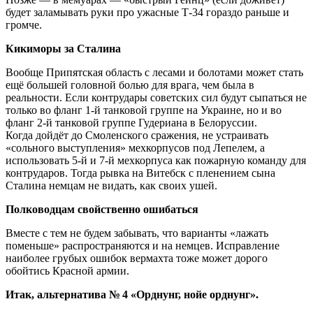
будет заламывать руки про ужасные Т-34 гораздо раньше и
громче.
Кикиморы за Сталина
Вообще Припятская область с лесами и болотами может стать
ещё большей головной болью для врага, чем была в
реальности. Если контрудары советских сил будут сыпаться не
только во фланг 1-й танковой группе на Украине, но и во
фланг 2-й танковой группе Гудериана в Белоруссии.
Когда дойдёт до Смоленского сражения, не устраивать
«сольного выступления» мехкорпусов под Лепелем, а
использовать 5-й и 7-й мехкорпуса как пожарную команду для
контрударов. Тогда рывка на Витебск с пленением сына
Сталина немцам не видать, как своих ушей.
Полководцам свойственно ошибаться
Вместе с тем не будем забывать, что варианты «лажать
поменьше» распространяются и на немцев. Исправление
наиболее грубых ошибок вермахта тоже может дорого
обойтись Красной армии.
Итак, альтернатива № 4 «Орднунг, нойе орднунг».