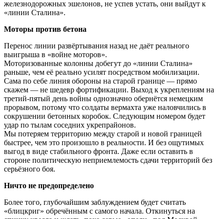
железнодорожных эшелонов, не успев устать, они выйдут к
«линии Сталина».
Моторы против бетона
Перенос линии развёртывания назад не даёт реального
выигрыша в «войне моторов».
Моторизованные колонны добегут до «линии Сталина»
раньше, чем её реально усилят посредством мобилизации.
Сама по себе линия обороны на старой границе — прямо
скажем — не шедевр фортификации. Выход к укреплениям на
третий-пятый день войны однозначно обернётся немецким
прорывом, потому что солдаты вермахта уже наловчились в
сокрушении бетонных коробок. Следующим номером будет
удар по тылам соседних укрепрайонов.
Мы потеряем территорию между старой и новой границей
быстрее, чем это произошло в реальности. И без ощутимых
выгод в виде стабильного фронта. Даже если оставить в
стороне политическую неприемлемость сдачи территорий без
серьёзного боя.
Ничто не предопределено
Более того, глубочайшим заблуждением будет считать
«блицкриг» обречённым с самого начала. Откинуться на