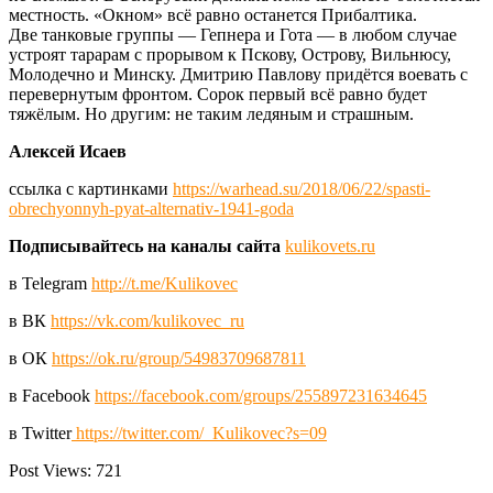
местность. «Окном» всё равно останется Прибалтика.
Две танковые группы — Гепнера и Гота — в любом случае
устроят тарарам с прорывом к Пскову, Острову, Вильнюсу,
Молодечно и Минску. Дмитрию Павлову придётся воевать с
перевернутым фронтом. Сорок первый всё равно будет
тяжёлым. Но другим: не таким ледяным и страшным.
Алексей Исаев
ссылка с картинками
https://warhead.su/2018/06/22/spasti-
obrechyonnyh-pyat-alternativ-1941-goda
Подписывайтесь на каналы сайта
kulikovets.ru
в Telegram
http://t.me/Kulikovec
в ВК
https://vk.com/kulikovec_ru
в ОК
https://ok.ru/group/54983709687811
в Facebook
https://facebook.com/groups/255897231634645
в Twitter
https://twitter.com/_Kulikovec?s=09
Post Views:
721