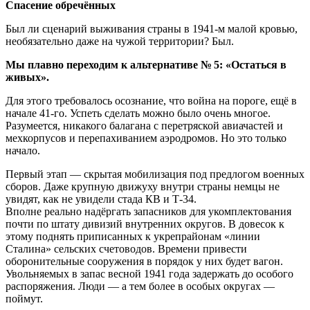
Спасение обречённых
Был ли сценарий выживания страны в 1941-м малой кровью,
необязательно даже на чужой территории? Был.
Мы плавно переходим к альтернативе № 5: «Остаться в
живых».
Для этого требовалось осознание, что война на пороге, ещё в
начале 41-го. Успеть сделать можно было очень многое.
Разумеется, никакого балагана с перетряской авиачастей и
мехкорпусов и перепахиванием аэродромов. Но это только
начало.
Первый этап — скрытая мобилизация под предлогом военных
сборов. Даже крупную движуху внутри страны немцы не
увидят, как не увидели стада КВ и Т-34.
Вполне реально надёргать запасников для укомплектования
почти по штату дивизий внутренних округов. В довесок к
этому поднять приписанных к укрепрайонам «линии
Сталина» сельских счетоводов. Времени привести
оборонительные сооружения в порядок у них будет вагон.
Увольняемых в запас весной 1941 года задержать до особого
распоряжения. Люди — а тем более в особых округах —
поймут.