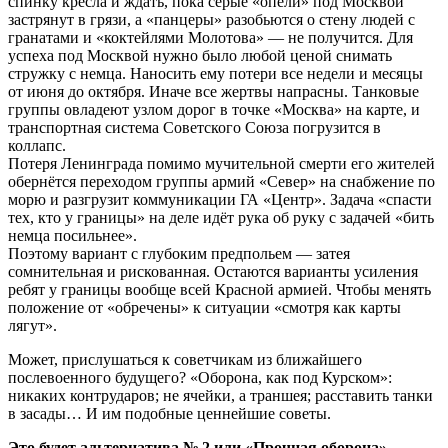
спинку кресла и ждать, пока серые «опели» под Москвой
застрянут в грязи, а «панцеры» разобьются о стену людей с
гранатами и «коктейлями Молотова» — не получится. Для
успеха под Москвой нужно было любой ценой снимать
стружку с немца. Наносить ему потери все недели и месяцы
от июня до октября. Иначе все жертвы напрасны. Танковые
группы овладеют узлом дорог в точке «Москва» на карте, и
транспортная система Советского Союза погрузится в
коллапс.
Потеря Ленинграда помимо мучительной смерти его жителей
обернётся переходом группы армий «Север» на снабжение по
морю и разгрузит коммуникации ГА «Центр». Задача «спасти
тех, кто у границы» на деле идёт рука об руку с задачей «бить
немца посильнее».
Поэтому вариант с глубоким предпольем — затея
сомнительная и рискованная. Остаются варианты усиления
ребят у границы вообще всей Красной армией. Чтобы менять
положение от «обречены» к ситуации «смотря как карты
лягут».
Может, прислушаться к советчикам из ближайшего
послевоенного будущего? «Оборона, как под Курском»:
никаких контрударов; не ячейки, а траншея; расставить танки
в засады… И им подобные ценнейшие советы.
Это будет альтернатива № 2 или «Прочная оборона».