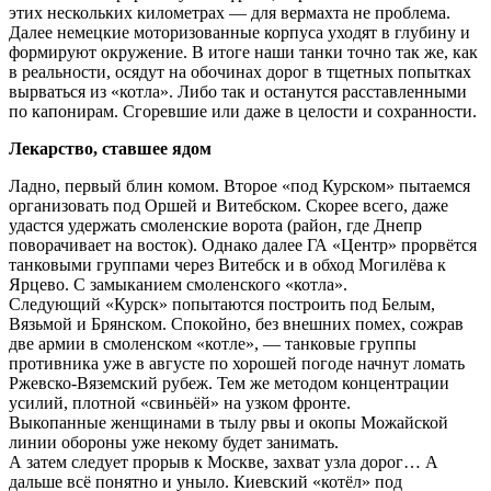
этих нескольких километрах — для вермахта не проблема.
Далее немецкие моторизованные корпуса уходят в глубину и
формируют окружение. В итоге наши танки точно так же, как
в реальности, осядут на обочинах дорог в тщетных попытках
вырваться из «котла». Либо так и останутся расставленными
по капонирам. Сгоревшие или даже в целости и сохранности.
Лекарство, ставшее ядом
Ладно, первый блин комом. Второе «под Курском» пытаемся
организовать под Оршей и Витебском. Скорее всего, даже
удастся удержать смоленские ворота (район, где Днепр
поворачивает на восток). Однако далее ГА «Центр» прорвётся
танковыми группами через Витебск и в обход Могилёва к
Ярцево. С замыканием смоленского «котла».
Следующий «Курск» попытаются построить под Белым,
Вязьмой и Брянском. Спокойно, без внешних помех, сожрав
две армии в смоленском «котле», — танковые группы
противника уже в августе по хорошей погоде начнут ломать
Ржевско-Вяземский рубеж. Тем же методом концентрации
усилий, плотной «свиньёй» на узком фронте.
Выкопанные женщинами в тылу рвы и окопы Можайской
линии обороны уже некому будет занимать.
А затем следует прорыв к Москве, захват узла дорог… А
дальше всё понятно и уныло. Киевский «котёл» под