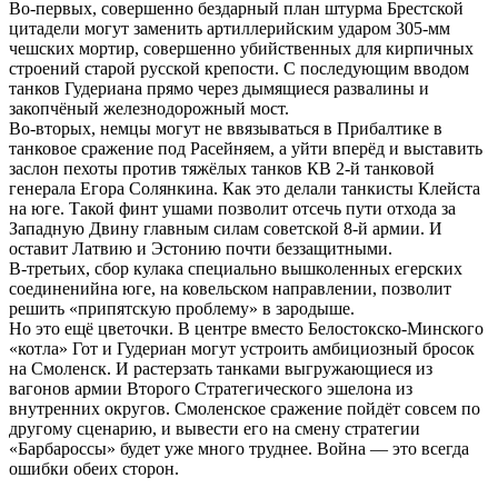
Во-первых, совершенно бездарный план штурма Брестской
цитадели могут заменить артиллерийским ударом 305-мм
чешских мортир, совершенно убийственных для кирпичных
строений старой русской крепости. С последующим вводом
танков Гудериана прямо через дымящиеся развалины и
закопчёный железнодорожный мост.
Во-вторых, немцы могут не ввязываться в Прибалтике в
танковое сражение под Расейняем, а уйти вперёд и выставить
заслон пехоты против тяжёлых танков КВ 2-й танковой
генерала Егора Солянкина. Как это делали танкисты Клейста
на юге. Такой финт ушами позволит отсечь пути отхода за
Западную Двину главным силам советской 8-й армии. И
оставит Латвию и Эстонию почти беззащитными.
В-третьих, сбор кулака специально вышколенных егерских
соединенийна юге, на ковельском направлении, позволит
решить «припятскую проблему» в зародыше.
Но это ещё цветочки. В центре вместо Белостокско-Минского
«котла» Гот и Гудериан могут устроить амбициозный бросок
на Смоленск. И растерзать танками выгружающиеся из
вагонов армии Второго Стратегического эшелона из
внутренних округов. Смоленское сражение пойдёт совсем по
другому сценарию, и вывести его на смену стратегии
«Барбароссы» будет уже много труднее. Война — это всегда
ошибки обеих сторон.