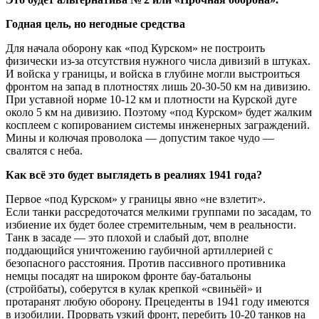
Годная цель, но негодные средства
Для начала оборону как «под Курском» не построить
физически из-за отсутствия нужного числа дивизий в штуках.
И войска у границы, и войска в глубине могли выстроиться
фронтом на запад в плотностях лишь 20-30-50 км на дивизию.
При уставной норме 10-12 км и плотности на Курской дуге
около 5 км на дивизию. Поэтому «под Курском» будет жалким
косплеем с копированием системы инженерных заграждений.
Мины и колючая проволока — допустим такое чудо —
свалятся с неба.
Как всё это будет выглядеть в реалиях 1941 года?
Первое «под Курском» у границы явно «не взлетит».
Если танки рассредоточатся мелкими группами по засадам, то
избиение их будет более стремительным, чем в реальности.
Танк в засаде — это плохой и слабый дот, вполне
поддающийся уничтожению гаубичной артиллерией с
безопасного расстояния. Против пассивного противника
немцы посадят на широком фронте бау-батальоны
(стройбаты), соберутся в кулак крепкой «свиньёй» и
протаранят любую оборону. Прецеденты в 1941 году имеются
в изобилии. Прорвать узкий фронт, перебить 10-20 танков на