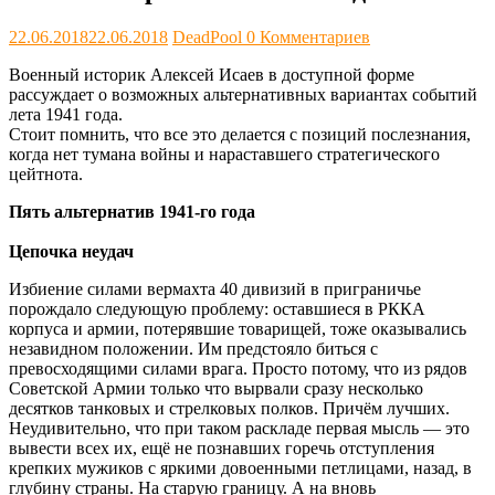
22.06.2018
22.06.2018
DeadPool
0 Комментариев
Военный историк Алексей Исаев в доступной форме
рассуждает о возможных альтернативных вариантах событий
лета 1941 года.
Стоит помнить, что все это делается с позиций послезнания,
когда нет тумана войны и нараставшего стратегического
цейтнота.
Пять альтернатив 1941-го года
Цепочка неудач
Избиение силами вермахта 40 дивизий в приграничье
порождало следующую проблему: оставшиеся в РККА
корпуса и армии, потерявшие товарищей, тоже оказывались
незавидном положении. Им предстояло биться с
превосходящими силами врага. Просто потому, что из рядов
Советской Армии только что вырвали сразу несколько
десятков танковых и стрелковых полков. Причём лучших.
Неудивительно, что при таком раскладе первая мысль — это
вывести всех их, ещё не познавших горечь отступления
крепких мужиков с яркими довоенными петлицами, назад, в
глубину страны. На старую границу. А на вновь