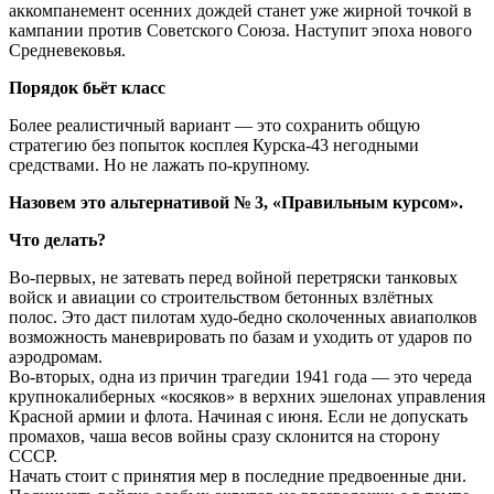
аккомпанемент осенних дождей станет уже жирной точкой в
кампании против Советского Союза. Наступит эпоха нового
Средневековья.
Порядок бьёт класс
Более реалистичный вариант — это сохранить общую
стратегию без попыток косплея Курска-43 негодными
средствами. Но не лажать по-крупному.
Назовем это альтернативой № 3, «Правильным курсом».
Что делать?
Во-первых, не затевать перед войной перетряски танковых
войск и авиации со строительством бетонных взлётных
полос. Это даст пилотам худо-бедно сколоченных авиаполков
возможность маневрировать по базам и уходить от ударов по
аэродромам.
Во-вторых, одна из причин трагедии 1941 года — это череда
крупнокалиберных «косяков» в верхних эшелонах управления
Красной армии и флота. Начиная с июня. Если не допускать
промахов, чаша весов войны сразу склонится на сторону
СССР.
Начать стоит с принятия мер в последние предвоенные дни.