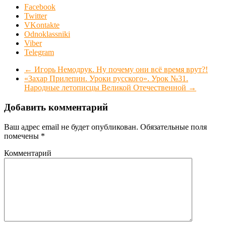
Facebook
Twitter
VKontakte
Odnoklassniki
Viber
Telegram
←
Игорь Немодрук. Ну почему они всё время врут?!
«Захар Прилепин. Уроки русского». Урок №31.
Народные летописцы Великой Отечественной
→
Добавить комментарий
Ваш адрес email не будет опубликован.
Обязательные поля
помечены
*
Комментарий