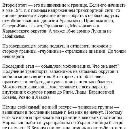
Второй этап — это выдвижение к границе. Если его начинать
в мае 1941 г. с полным напряжением транспортной сети, то
вполне реально к середине июня собрать в особых округах
отмобилизованные дивизии Уральского, Приволжского,
Северо-Кавказского, Орловского, Московского и
Харьковского округов. А также 16-ю армию Лукина из
Забайкалья.
На завершающем этапе поднять и отправить походом в
сторону границы «глубинные» стрелковые дивизии. До точки
невозврата
Последний этап — объявляем мобилизацию. Что она даёт?
Получение транспорта, запасников из западных округов и
мобилизацию связистов. Во-вторых, это объясняет
практически любую движуху в приграничных областях.
Можно гнать эшелоны, уже летящие на всех парах из
внутренних округов прямо до Риги, Лиды, Барановичей,
Ковеля, Ровно и Львова.
Немцы свой самый ценный ресурс — танковые группы —
выдвигали в последний момент. Без них не начнут. Поэтому
есть все шансы пребывать на границе в высоких плотностях.
Нормально набитые укрепрайоны на Украине немцы быстро
не сломают. В Белоруссии должна помочь лесисто-болотистая