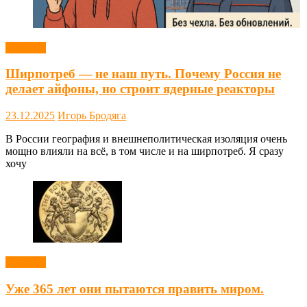
Новости
Ширпотреб — не наш путь. Почему Россия не
делает айфоны, но строит ядерные реакторы
23.12.2025
Игорь Бродяга
В России география и внешнеполитическая изоляция очень
мощно влияли на всё, в том числе и на ширпотреб. Я сразу
хочу
Новости
Уже 365 лет они пытаются править миром.