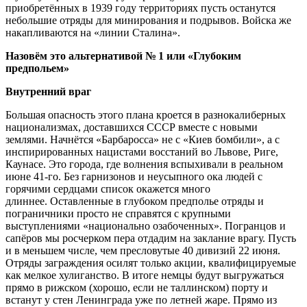
приобретённых в 1939 году территориях пусть останутся
небольшие отряды для минирования и подрывов. Войска же
накапливаются на «линии Сталина».
Назовём это альтернативой № 1 или «Глубоким
предпольем»
Внутренний враг
Большая опасность этого плана кроется в разнокалиберных
национализмах, доставшихся СССР вместе с новыми
землями. Начнётся «Барбаросса» не с «Киев бомбили», а с
инспирированных нацистами восстаний во Львове, Риге,
Каунасе. Это города, где волнения вспыхивали в реальном
июне 41-го. Без гарнизонов и неусыпного ока людей с
горячими сердцами список окажется много
длиннее. Оставленные в глубоком предполье отряды и
пограничники просто не справятся с крупными
выступлениями «национально озабоченных». Погранцов и
сапёров мы росчерком пера отдадим на заклание врагу. Пусть
и в меньшем числе, чем пресловутые 40 дивизий 22 июня.
Отряды заграждения осилят только акции, квалифицируемые
как мелкое хулиганство. В итоге немцы будут выгружаться
прямо в рижском (хорошо, если не таллинском) порту и
встанут у стен Ленинграда уже по летней жаре. Прямо из