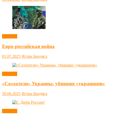
Новости
Евро-российская война
01.07.2025
Игорь Бродяга
Новости
«Создатели» Украины, убившие «украинцев»
30.06.2025
Игорь Бродяга
Новости