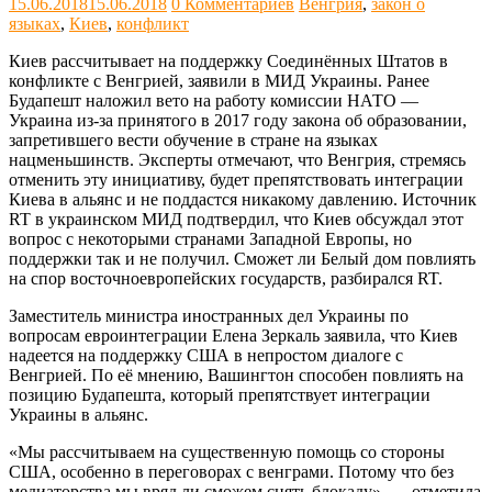
15.06.2018
15.06.2018
0 Комментариев
Венгрия
,
закон о
языках
,
Киев
,
конфликт
Киев рассчитывает на поддержку Соединённых Штатов в
конфликте с Венгрией, заявили в МИД Украины. Ранее
Будапешт наложил вето на работу комиссии НАТО —
Украина из-за принятого в 2017 году закона об образовании,
запретившего вести обучение в стране на языках
нацменьшинств. Эксперты отмечают, что Венгрия, стремясь
отменить эту инициативу, будет препятствовать интеграции
Киева в альянс и не поддастся никакому давлению. Источник
RT в украинском МИД подтвердил, что Киев обсуждал этот
вопрос с некоторыми странами Западной Европы, но
поддержки так и не получил. Сможет ли Белый дом повлиять
на спор восточноевропейских государств, разбирался RT.
Заместитель министра иностранных дел Украины по
вопросам евроинтеграции Елена Зеркаль заявила, что Киев
надеется на поддержку США в непростом диалоге с
Венгрией. По её мнению, Вашингтон способен повлиять на
позицию Будапешта, который препятствует интеграции
Украины в альянс.
«Мы рассчитываем на существенную помощь со стороны
США, особенно в переговорах с венграми. Потому что без
медиаторства мы вряд ли сможем снять блокаду», — отметила