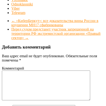
Odnoklassniki
Viber
Telegram
←
«КиберБеркут»: все доказательства вины России в
крушении МН17 сфабрикованы
Перед судом предстанет участник запрещенной на
территории РФ экстремистской организации «Правый
сектор»
→
Добавить комментарий
Ваш адрес email не будет опубликован.
Обязательные поля
помечены
*
Комментарий