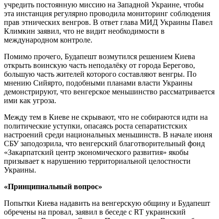
учредить постоянную миссию на Западной Украине, чтобы
эта инстанция регулярно проводила мониторинг соблюдения
прав этнических венгров. В ответ глава МИД Украины Павел
Климкин заявил, что не видит необходимости в
международном контроле.
Помимо прочего, Будапешт возмутился решением Киева
открыть воинскую часть неподалёку от города Берегово,
большую часть жителей которого составляют венгры. По
мнению Сийярто, подобными планами власти Украины
демонстрируют, что венгерское меньшинство рассматривается
ими как угроза.
Между тем в Киеве не скрывают, что не собираются идти на
политические уступки, опасаясь роста сепаратистских
настроений среди национальных меньшинств. В начале июня
СБУ заподозрила, что венгерский благотворительный фонд
«Закарпатский центр экономического развития» якобы
призывает к нарушению территориальной целостности
Украины.
«Принципиальный вопрос»
Попытки Киева надавить на венгерскую общину и Будапешт
обречены на провал, заявил в беседе с RT украинский