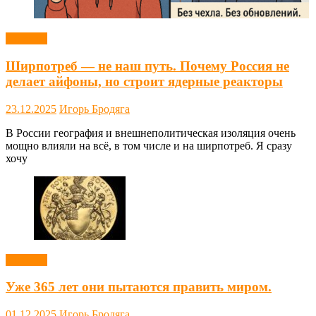
Новости
Ширпотреб — не наш путь. Почему Россия не
делает айфоны, но строит ядерные реакторы
23.12.2025
Игорь Бродяга
В России география и внешнеполитическая изоляция очень
мощно влияли на всё, в том числе и на ширпотреб. Я сразу
хочу
Новости
Уже 365 лет они пытаются править миром.
01.12.2025
Игорь Бродяга