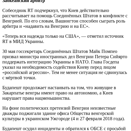
Заокеанский арбитр
Собеседник RT подчеркнул, что Киев действительно
рассчитывает на помощь Соединённых Штатов в конфликте с
Венгрией. По его словам, Вашингтон способен сыграть роль
арбитра и «надавить на Венгрию и на ЕС».
«Теперь вся надежда только на США», — отметил источник
RT в МИД Украины.
30 мая госсекретарь Соединённых Штатов Майк Помпео
призвал министра иностранных дел Венгрии Петера Сийярто
поддержать интеграцию Украины в НАТО. Глава Госдепа
указал на необходимость содействия Киеву перед лицом
«российской агрессии». Тем не менее ситуация не сдвинулась
с мёртвой точки.
Будапешт продолжает настаивать на том, что живущие в
Закарпатье венгры имеют право на автономию, а Киев
нарушает права нацменьшинства.
На фоне политических претензий Венгрии неизвестные
дважды поджигали здание офиса Общества венгерской
культуры в украинском Ужгороде (4 и 27 февраля 2018 года).
Будапешт осудил инциденты и обратился к ОБСЕ с просьбой