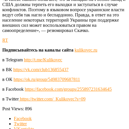
США должны терпеть его выходки и заступаться в случае
конфликтов. Поэтому в языковом вопросе украинские власти
ведут себя так нагло и беспардонно. Правда, в ответ на это
население некоторых территорий Украины при поддержке
внешних сил может воспользоваться правом на
самоопределение», — резюмировал Скачко.
RT
Подписывайтесь на каналы сайта
kulikovec.ru
в Telegram
http://t.me/Kulikovec
в ВК
https://vk.com/club136855437
в ОК
https://ok.ru/group/54983709687811
в Facebook
https://facebook.com/groups/255897231634645
в Twitter
https://twitter.com/_Kulikovec?s=09
Post Views:
896
Facebook
Twitter
VKontakte