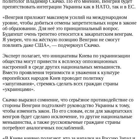
политолог Владимир Скачко. По его мнению, Венгрия будет
препятствовать интеграции Украины как в НАТО, так и в ЕС.
«Венгрия приложит максимум усилий на международном
уровне, чтобы добиться отмены запретительных норм в законе
об образовании. Для неё это принципиальный вопрос.
Будапешт очень трепетно относится к закарпатским венграм.
Я уверен, что на жёсткую позицию Венгрии не смогут
повлиять даже США», — подчеркнул Скачко.
Эксперт полагает, что инициативы Киева по украинизации
общества могут привести к всплеску оппозиционных
настроений в среде других национальных меньшинств.
Вместо проявления терпимости и уважения к культуре
европейских народов Киев проводит политику
«запугивания», стремясь сделать всех граждан страны
«украинцами».
Скачко выразил сомнение, что серьёзное противодействие со
стороны Венгрии подтолкнёт руководство Украины к тому,
чтобы изменить закон. По его словам, если для закарпатских
венгров будет сделано исключение, то другие национальные
меньшинства, а также русскоязычные граждане страны
потребуют аналогичных послаблений.
«В Киеве наивно полагают, что за нападки на Россию Запад и