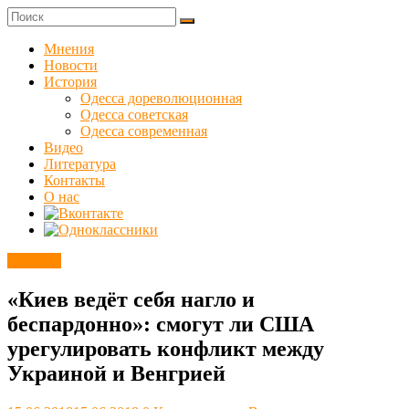
Skip
to
Куликовец
content
Мнения
Новости
Сайт
История
одесского
Одесса дореволюционная
сопротивления
Одесса советская
Одесса современная
Видео
Литература
Контакты
О нас
Новости
«Киев ведёт себя нагло и
беспардонно»: смогут ли США
урегулировать конфликт между
Украиной и Венгрией