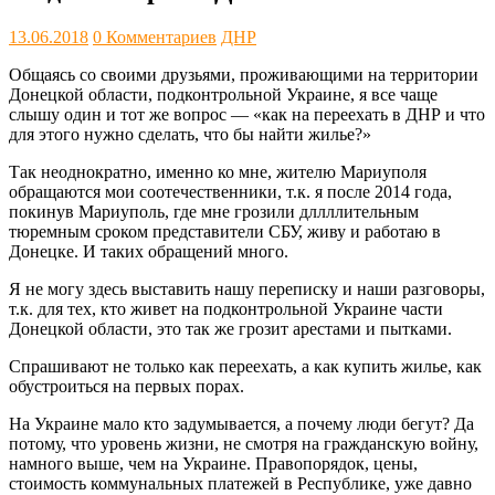
13.06.2018
0 Комментариев
ДНР
Общаясь со своими друзьями, проживающими на территории
Донецкой области, подконтрольной Украине, я все чаще
слышу один и тот же вопрос — «как на переехать в ДНР и что
для этого нужно сделать, что бы найти жилье?»
Так неоднократно, именно ко мне, жителю Мариуполя
обращаются мои соотечественники, т.к. я после 2014 года,
покинув Мариуполь, где мне грозили дллллительным
тюремным сроком представители СБУ, живу и работаю в
Донецке. И таких обращений много.
Я не могу здесь выставить нашу переписку и наши разговоры,
т.к. для тех, кто живет на подконтрольной Украине части
Донецкой области, это так же грозит арестами и пытками.
Спрашивают не только как переехать, а как купить жилье, как
обустроиться на первых порах.
На Украине мало кто задумывается, а почему люди бегут? Да
потому, что уровень жизни, не смотря на гражданскую войну,
намного выше, чем на Украине. Правопорядок, цены,
стоимость коммунальных платежей в Республике, уже давно