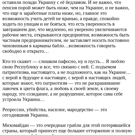
оставили позади Украину с её бедламом. И не важно, что
пенсия порой может быть ниже, чем на Украине, и не важно,
что еще и заработные платы ниже, но, главное это
возможность учить детей не вранью, а правде, спокойно
ходить по улицам и не бояться, что есть уверенность в
завтрашнем дне, что медленно, но уверенно увеличиваются
рабочие места, открываются предприятия, возможность быть
частным предпринимателем, не заставляет носить постоянно
чиновникам в карманы бабло…возможность говорить
свободно и открыто…
Кто-то скажет — слишком пафосно, ну и пусть… Я люблю
свою Республику и все, что связано с ней. С подъемом
патриотизма, настоящего, а не подложного, как на Украине…
с верой в будущее и настоящее, с верой в настоящих людей,
которые знают, что патриотизм — это не раскрашивание
лавочек в цвета флага, а любовь к своей земле, к своему
народу, это созидание, а не разрушение, которое сама себе
устроила Украина…
Репрессии, убийства, насилие, мародерство — это
сегодняшняя Украина.
Михомайдан — это очередные грабли для этой потерявшейся
страны, который принесет еще большее отторжение и полную