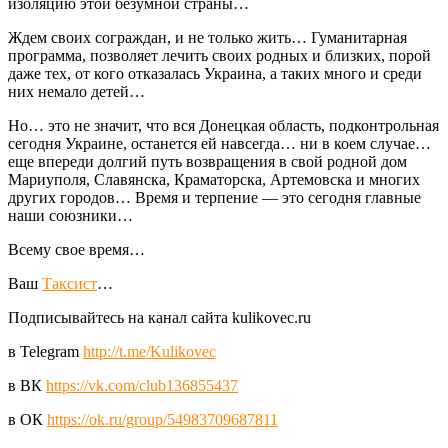
изоляцию этой безумной страны…
Ждем своих сограждан, и не только жить… Гуманитарная
программа, позволяет лечить своих родных и близких, порой
даже тех, от кого отказалась Украина, а таких много и среди
них немало детей…
Но… это не значит, что вся Донецкая область, подконтрольная
сегодня Украине, останется ей навсегда… ни в коем случае…
еще впереди долгий путь возвращения в свой родной дом
Мариуполя, Славянска, Краматорска, Артемовска и многих
других городов… Время и терпение — это сегодня главные
наши союзники…
Всему свое время…
Ваш
Таксист
…
Подписывайтесь на канал сайта kulikovec.ru
в Telegram
http://t.me/Kulikovec
в ВК
https://vk.com/club136855437
в ОК
https://ok.ru/group/54983709687811