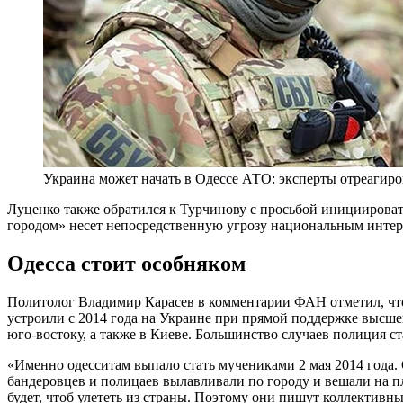
Украина может начать в Одессе АТО: эксперты отреагир
Луценко также обратился к Турчинову с просьбой инициироват
городом» несет непосредственную угрозу национальным инте
Одесса стоит особняком
Политолог Владимир Карасев в комментарии ФАН отметил, что
устроили с 2014 года на Украине при прямой поддержке высшего
юго-востоку, а также в Киеве. Большинство случаев полиция ст
«Именно одесситам выпало стать мучениками 2 мая 2014 года.
бандеровцев и полицаев вылавливали по городу и вешали на пл
будет, чтоб улететь из страны. Поэтому они пишут коллектив