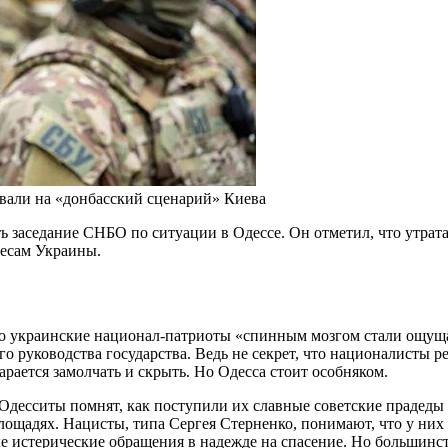
овали на «донбасский сценарий» Киева
ь заседание СНБО по ситуации в Одессе. Он отметил, что утрат
ресам Украины.
 украинские национал-патриоты «спинным мозгом стали ощущат
 руководства государства. Ведь не секрет, что националисты ре
арается замолчать и скрыть. Но Одесса стоит особняком.
 Одесситы помнят, как поступили их славные советские прадеды
ощадях. Нацисты, типа Сергея Стерненко, понимают, что у них н
ные истерические обращения в надежде на спасение. Но большин