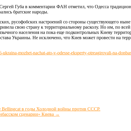
Сергей Губа в комментарии ФАН отметил, что Одесса традицион
ались братские народы.
еских, русофобских настроений со стороны существующего ныне 
привела свою страну к территориальному расколу. Но им, по в
зычного населения на пока еще подконтрольных Киеву территор
состава Украины. Не исключено, что Киев может провести на т
raina-mozhet-nachat-ato-v-odesse-eksperty-otreagirovali-na-donbass
 Bellingcat в годы Холодной войны против СССР.
онбасском сценарии» Киева
→