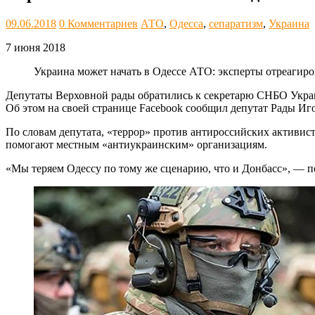
09.06.2018
0 Комментариев
АТО
,
Одесса
,
сепаратизм
,
Украина
7 июня 2018
Украина может начать в Одессе АТО: эксперты отреагир
Депутаты Верховной рады обратились к секретарю СНБО Украи
Об этом на своей странице Facebook сообщил депутат Рады Иг
По словам депутата, «террор» против антироссийских активис
помогают местным «антиукраинским» организациям.
«Мы теряем Одессу по тому же сценарию, что и Донбасс», — п