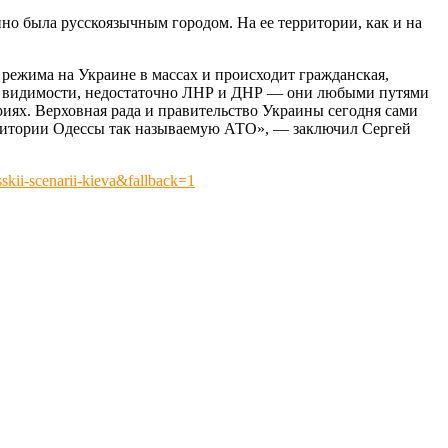
но была русскоязычным городом. На ее территории, как и на
режима на Украине в массах и происходит гражданская,
сей видимости, недостаточно ЛНР и ДНР — они любыми путями
иях. Верховная рада и правительство Украины сегодня сами
ерритории Одессы так называемую АТО», — заключил Сергей
kii-scenarii-kieva&fallback=1