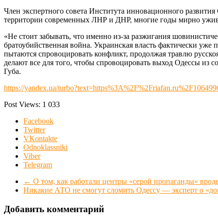
Член экспертного совета Института инновационного развития 
территории современных ЛНР и ДНР, многие годы мирно ужив
«Не стоит забывать, что именно из-за разжигания шовинистич
братоубийственная война. Украинская власть фактически уже 
пытаются спровоцировать конфликт, продолжая травлю русскоя
делают все для того, чтобы спровоцировать выход Одессы из 
Губа.
https://yandex.ua/turbo?text=https%3A%2F%2Friafan.ru%2F1064996-uk
Post Views:
1 033
Facebook
Twitter
VKontakte
Odnoklassniki
Viber
Telegram
←
О том, как работали центры «серой пропаганды» вроде
Никакие АТО не смогут сломить Одессу — эксперт о «д
Добавить комментарий