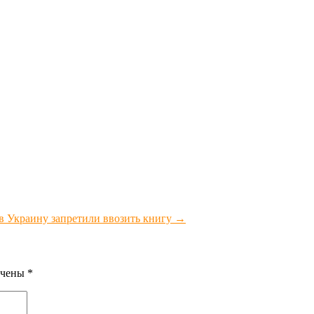
 в Украину запретили ввозить книгу
→
ечены
*