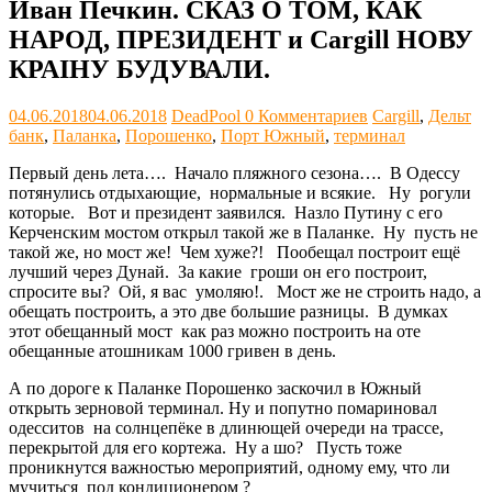
Иван Печкин. СКАЗ О ТОМ, КАК
НАРОД, ПРЕЗИДЕНТ и Cargill НОВУ
КРАIНУ БУДУВАЛИ.
04.06.2018
04.06.2018
DeadPool
0 Комментариев
Cargill
,
Дельт
банк
,
Паланка
,
Порошенко
,
Порт Южный
,
терминал
Первый день лета…. Начало пляжного сезона…. В Одессу
потянулись отдыхающие, нормальные и всякие. Ну рогули
которые. Вот и президент заявился. Назло Путину с его
Керченским мостом открыл такой же в Паланке. Ну пусть не
такой же, но мост же! Чем хуже?! Пообещал построит ещё
лучший через Дунай. За какие гроши он его построит,
спросите вы? Ой, я вас умоляю!. Мост же не строить надо, а
обещать построить, а это две большие разницы. В думках
этот обещанный мост как раз можно построить на оте
обещанные атошникам 1000 гривен в день.
А по дороге к Паланке Порошенко заскочил в Южный
открыть зерновой терминал. Ну и попутно помариновал
одесситов на солнцепёке в длинющей очереди на трассе,
перекрытой для его кортежа. Ну а шо? Пусть тоже
проникнутся важностью мероприятий, одному ему, что ли
мучиться под кондиционером ?