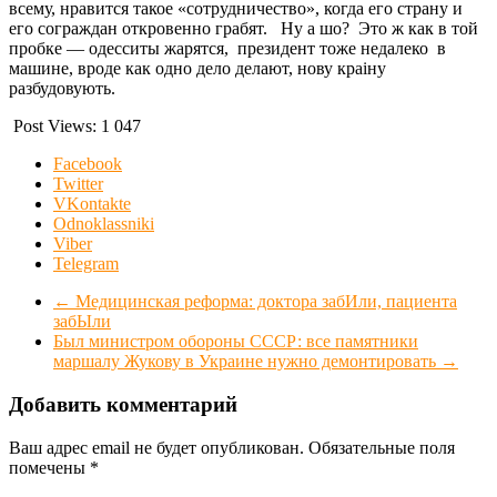
всему, нравится такое «сотрудничество», когда его страну и
его сограждан откровенно грабят. Ну а шо? Это ж как в той
пробке — одесситы жарятся, президент тоже недалеко в
машине, вроде как одно дело делают, нову краiну
разбудовують.
Post Views:
1 047
Facebook
Twitter
VKontakte
Odnoklassniki
Viber
Telegram
←
Медицинская реформа: доктора забИли, пациента
забЫли
Был министром обороны СССР: все памятники
маршалу Жукову в Украине нужно демонтировать
→
Добавить комментарий
Ваш адрес email не будет опубликован.
Обязательные поля
помечены
*