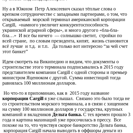
Ну а в Южном Петр Алексеевич сказал тёплые слова о
крепком сотрудничестве с западными партнерами, о том, что
открываемый морской терминал американской корпорации
Cargill, «намного
увеличит конкурентоспособность
украинской аграрной сферы», и много другого «бла-бла-
бла…» И все бы ничего — солнышко светит, стройки по
всей стране, по словам президента, кипят, жизнь становится
всё лучше и т.д. и т.п. Да только вот интересно “за чей счет
этот банкет”
Идем смотреть на Википедию и видим, что документы о
строительстве этого терминала подписывались в 2015 году
представителем компании Cargill с одной стороны и премьер
министром Яценюком с другой. Сумма инвестиций тогда
равнялась 100 миллионам долларов.
Но что-то я припоминаю, как в 2015 году название
корпорации Cargill
я уже слышал. Связано это было тогда не
со строительством морского терминала, а в связи с хищением
на сумму 100 миллионов долларов у государства, крупных
компаний и вкладчиков
Дельта банка.
С тех времен прошло 3
года и картина махинаций уже просочилась в прессу. Все
похоже на то, что чувствуя скорое банкротство
Дельта банка,
корпорация Cargill начала выводить в оффшоры деньги из