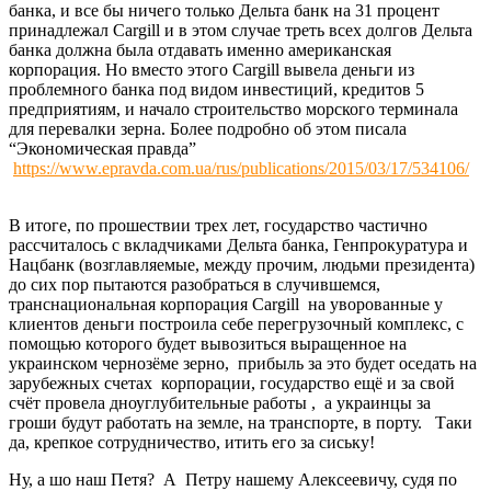
банка, и все бы ничего только Дельта банк на 31 процент
принадлежал Cargill и в этом случае треть всех долгов Дельта
банка должна была отдавать именно американская
корпорация. Но вместо этого Cargill вывела деньги из
проблемного банка под видом инвестиций, кредитов 5
предприятиям, и начало строительство морского терминала
для перевалки зерна. Более подробно об этом писала
“Экономическая правда”
https://www.epravda.com.ua/rus/publications/2015/03/17/534106/
В итоге, по прошествии трех лет, государство частично
рассчиталось с вкладчиками Дельта банка, Генпрокуратура и
Нацбанк (возглавляемые, между прочим, людьми президента)
до сих пор пытаются разобраться в случившемся,
транснациональная корпорация Cargill на уворованные у
клиентов деньги построила себе перегрузочный комплекс, с
помощью которого будет вывозиться выращенное на
украинском чернозёме зерно, прибыль за это будет оседать на
зарубежных счетах корпорации, государство ещё и за свой
счёт провела дноуглубительные работы , а украинцы за
гроши будут работать на земле, на транспорте, в порту. Таки
да, крепкое сотрудничество, итить его за сиську!
Ну, а шо наш Петя? А Петру нашему Алексеевичу, судя по