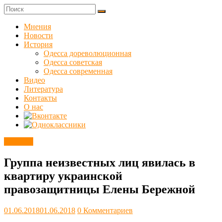
Skip
to
Куликовец
content
Мнения
Новости
Сайт
История
одесского
Одесса дореволюционная
сопротивления
Одесса советская
Одесса современная
Видео
Литература
Контакты
О нас
Новости
Группа неизвестных лиц явилась в
квартиру украинской
правозащитницы Елены Бережной
01.06.2018
01.06.2018
0 Комментариев