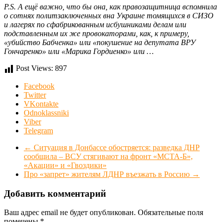
P.S. А ещё важно, что бы она, как правозащитница вспомнила
о сотнях политзаключенных вна Украине томящихся в СИЗО
и лагерях по сфабрикованным исбушниками делам или
подставленным их же провокаторами, как, к примеру,
«убийство Бабченка» или «покушение на депутата ВРУ
Гончаренко» или «Марика Гордиенко» или …
Post Views:
897
Facebook
Twitter
VKontakte
Odnoklassniki
Viber
Telegram
←
Ситуация в Донбассе обостряется: разведка ДНР
сообщила – ВСУ стягивают на фронт «МСТА-Б»,
«Акации» и «Гвоздики»
Про «запрет» жителям ЛДНР въезжать в Россию
→
Добавить комментарий
Ваш адрес email не будет опубликован.
Обязательные поля
помечены
*