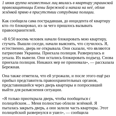
1 июня группа неизвестных лиц явилась в квартиру украинской
правозащитницы Елены Бережной и напала на неё, облив
зелёнкой прямо в присутствии сотрудника полиции.
Как сообщила сама пострадавшая, до инцидента её квартиру
кто–то блокировал, из–за чего пришлось вызывать
правоохранителей.
«В 6:50 восемь человек начали блокировать мою квартиру,
стучать. Вышли соседи, начали выяснять, что случилось. Я,
естественно, дверь не открывала. Они сказали, что являются
патриотами Украины. Приехала полиция. Развернулась и
уехала. Их вывели. Они остались блокировать подъезд. Снова
приехала полиция. Никаких мер не принимала», — рассказала
Бережная.
Она также отметила, что ей угрожали, и после этого ещё раз
прибыл представитель правоохранительных органов,
представившийся через дверь квартиры и попросивший
выйти для разъяснения ситуации.
«Я только приоткрыла дверь, чтобы пообщаться с
полицейским… Меня полностью облили зелёнкой. Я
пыталась закрыть дверь, а они залили часть квартиры. Этот
полицейский развернулся и ушел», — сообщила