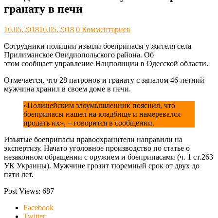
гранату в печи
16.05.2018
16.05.2018
0 Комментариев
Сотрудники полиции изъяли боеприпасы у жителя села
Прилиманское Овидиопольского района. Об
этом сообщает управление Нацполиции в Одесской области.
Отмечается, что 28 патронов и гранату с запалом 46-летний
мужчина хранил в своем доме в печи.
«Полицейским злоумышленник пояснил, что
боеприпасы нашел на кладбище и намеревался
продать их», – говорится в сообщении.
Изъятые боеприпасы правоохранители направили на
экспертизу. Начато уголовное производство по статье о
незаконном обращении с оружием и боеприпасами (ч. 1 ст.263
УК Украины). Мужчине грозит тюремный срок от двух до
пяти лет.
Post Views:
687
Facebook
Twitter