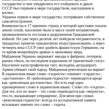
государство и они умудрились его ухайдокать в дрызг.
СССР был первым в мире государством, шагнувшим в
космос.
Украина первое в мире государство, потерявшее собственное
самолётостроение.
Коммунисты в 17 приняли страну, в которой крестьяне пахали
землю сохой, население было в массе своей неграмотным,
промышленность отсталая и разрушенная Гражданской
войной. Но уже через десяток лет победили неграмотность, в
тридцатых провели грандиозную индустриализацию, а через
четверть века СССР смог разбить фашистскую Германию, на
то время мощнейшую армию и экономику мира.
Майданная Украина закрывает заводы и фабрики, потеряла
рынки сбыта, на последнем издыхании её транзитный статус.
Население катастрофически тает, молодёжь деградирует.
Армия убивает свой народ. Майданная революция на марше!
В украинском языке слово «гидность» означает «гордость»,
«достоинсво». И «революция гидности» переводится вроде
как «революция достоинства». Но есть ещё одно
однокоренное слово в украинском языке. Слово это «гидота».
Для тех, кто не знает – это слово переводится как «мерзость»,
что-то, вызывающее отвращение. Для меня при словах
«революция гидности» всегда из ассоциативной памяти
всплывает именно это слово – гидота.