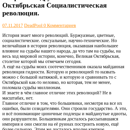
Октябрьская Социалистическая
революция.
07.11.2017
DeadPool
0 Комментариев
История знает много революций. Буржуазные, цветные,
социалистические. сексуальные, научно-технические. Но
величайшая в истории революция, оказавшая наибольшее
влияние на судьбы нашего народа, да что там на судьбы, на
весь ход мировой истории, конечно, Великая Октябрьская,
столетие которой мы отмечаем сегодня.
А ещё на судьбы моих соотечественников оказала майданная
революция гидности. Которую и революцией то назвать
можно с большой натяжкой, и которую и сравнивать то с
Октябрьской как-то неловко, но которая, тем не менее,
поломала судьбы миллионам.
И знаете в чём главное отличие этих революций? Не в
масштабах, нет.
Главное отличие в том, что большевики, несмотря на все их
ошибки, были созидателями. Они строили государство. А эти,
и всё понимающие циничные подлецы и майданутые идиоты,
они разрушители. Большевикам досталось рассыпавшаяся
империя и они смогли на её руинах построить новую, ещё
более сильную. Этим же досталось вполне крепкое