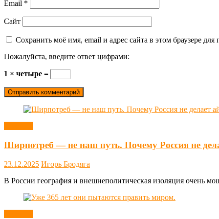
Email
*
Сайт
Сохранить моё имя, email и адрес сайта в этом браузере д
Пожалуйста, введите ответ цифрами:
1 × четыре =
Новости
Ширпотреб — не наш путь. Почему Россия не дел
23.12.2025
Игорь Бродяга
В России география и внешнеполитическая изоляция очень мощн
Новости