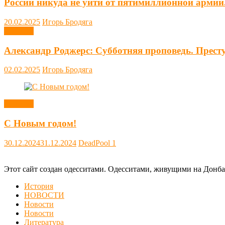
России никуда не уйти от пятимиллионной армии
20.02.2025
Игорь Бродяга
Новости
Александр Роджерс: Субботняя проповедь. Прест
02.02.2025
Игорь Бродяга
Новости
С Новым годом!
30.12.2024
31.12.2024
DeadPool
1
Этот сайт создан одесситами. Одесситами, живущими на Донба
История
НОВОСТИ
Новости
Новости
Литература