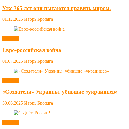
Уже 365 лет они пытаются править миром.
01.12.2025
Игорь Бродяга
Новости
Евро-российская война
01.07.2025
Игорь Бродяга
Новости
«Создатели» Украины, убившие «украинцев»
30.06.2025
Игорь Бродяга
Новости