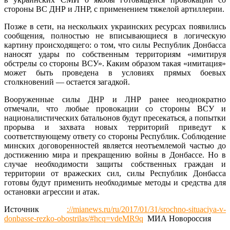
стороны ВС ДНР и ЛНР, с применением тяжелой артиллерии.
Позже в сети, на нескольких украинских ресурсах появились
сообщения, полностью не вписывающиеся в логическую
картину происходящего: о том, что силы Республик Донбасса
наносят удары по собственным территориям «имитируя
обстрелы со стороны ВСУ». Каким образом такая «имитация»
может быть проведена в условиях прямых боевых
столкновений — остается загадкой.
Вооруженные силы ДНР и ЛНР ранее неоднократно
отмечали, что любые провокации со стороны ВСУ и
националистических батальонов будут пресекаться, а попытки
прорыва и захвата новых территорий приведут к
соответствующему ответу со стороны Республик. Соблюдение
минских договоренностей является неотъемлемой частью до
достижению мира и прекращению войны в Донбассе. Но в
случае необходимости защиты собственных граждан и
территории от вражеских сил, силы Республик Донбасса
готовы будут применить необходимые методы и средства для
остановки агрессии и атак.
Источник
://mianews.ru/ru/2017/01/31/srochno-situaciya-v-
donbasse-rezko-obostrilas/#hcq=vdeMR9q
МИА Новороссия