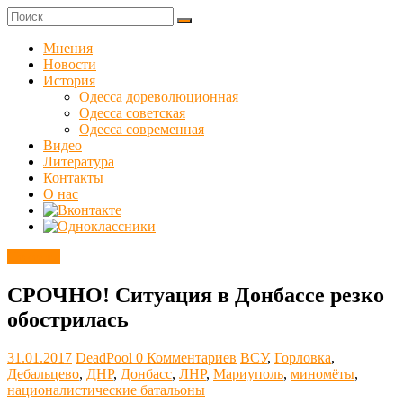
Skip
to
Куликовец
content
Мнения
Новости
Сайт
История
одесского
Одесса дореволюционная
сопротивления
Одесса советская
Одесса современная
Видео
Литература
Контакты
О нас
Новости
СРОЧНО! Ситуация в Донбассе резко
обострилась
31.01.2017
DeadPool
0 Комментариев
ВСУ
,
Горловка
,
Дебальцево
,
ДНР
,
Донбасс
,
ЛНР
,
Мариуполь
,
миномёты
,
националистические батальоны