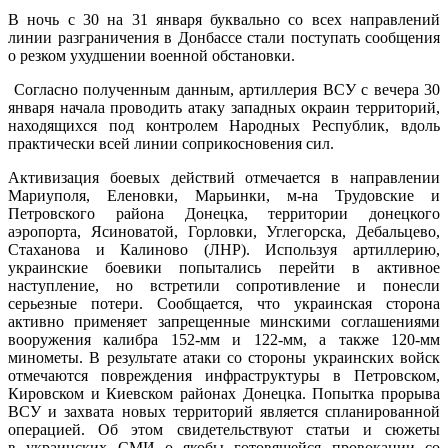
В ночь с 30 на 31 января буквально со всех направлений
линии разграничения в Донбассе стали поступать сообщения
о резком ухудшении военной обстановки.
Согласно полученным данным, артиллерия ВСУ c вечера 30
января начала проводить атаку западных окраин территорий,
находящихся под контролем Народных Республик, вдоль
практически всей линии соприкосновения сил.
Активизация боевых действий отмечается в направлении
Мариуполя, Еленовки, Марьинки, м-на Трудовские и
Петровского района Донецка, территории донецкого
аэропорта, Ясиноватой, Горловки, Углегорска, Дебальцево,
Стаханова и Калиново (ЛНР). Используя артиллерию,
украинские боевики попытались перейти в активное
наступление, но встретили сопротивление и понесли
серьезные потери. Сообщается, что украинская сторона
активно применяет запрещенные минскими соглашениями
вооружения калибра 152-мм и 122-мм, а также 120-мм
минометы. В результате атаки со стороны украинских войск
отмечаются повреждения инфраструктуры в Петровском,
Кировском и Киевском районах Донецка. Попытка прорыва
ВСУ и захвата новых территорий является спланированной
операцией. Об этом свидетельствуют статьи и сюжеты
в украинских СМИ о якобы готовящейся провокации со