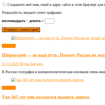
Сохранить моё имя, email и адрес сайта в этом браузере д
Пожалуйста, введите ответ цифрами:
восемнадцать − девять =
Новости
Ширпотреб — не наш путь. Почему Россия не дел
23.12.2025
Игорь Бродяга
В России география и внешнеполитическая изоляция очень мощн
Новости
Уже 365 лет они пытаются править миром.