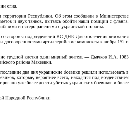
ии огня.
л территории Республики. Об этом сообщили в Министерстве
метов и двух танков, пытаясь обойти наши позиции с фланга.
гибшими и пятеро ранеными с украинской стороны.
е со стороны подразделений ВС ДНР. Для отвлечения внимания
и договоренностями артиллерийские комплексы калибра 152 и
ние грудной клетки один мирный житель — Дьячков И.А. 1983
ейского района Макеевки.
 последние два дня украинские боевики решили использовать в
иков, которые, вероятнее всего, находятся под воздействием
ровано уже более десяти убитых украинских боевиков и более
ой Народной Республики