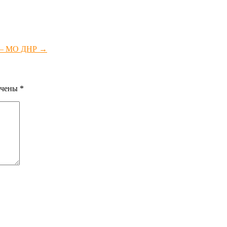
ы — МО ДНР
→
ечены
*