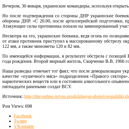
Вечером, 30 января, украинские командиры, используя открыт
Но после подтверждения со стороны ДНР украинские боевик
обороны ДНР. «С 20.00, после артиллерийской подготовки, п
Атакующие силы противника попали на заминированный участо
Несмотря на это, украинские боевики, ведя огонь по позици
от атаки противник приступил к массированному обстрелу о
122 мм, а также минометы 120 и 82 мм.
По имеющейся информации, в результате обстрела с позиций
года рождения. Второй мирный житель, Скорченко В.В. 1966 г
Наша разведка отмечает тот факт, что после деморализации у
качестве «пушечного мяса» подразделения «Правого сектора»
наркотических веществ или в состоянии алкогольного опьяне
пятнадцати ранеными солдат ВСУ.
Источник:
http://dnr-online.ru/vsu-prodolzhayut-obstrel-respubliki-
Post Views:
698
Facebook
Twitter
VKontakte