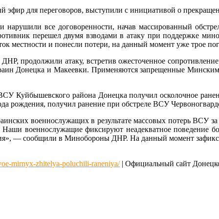
ый эфир для переговоров, выступили с инициативой о прекращен
и нарушили все договоренности, начав массированный обстре
ротивник перешел двумя взводами в атаку при поддержке мино
к местности и понесли потери, на данный момент уже трое по
ям ДНР, продолжили атаку, встретив ожесточенное сопротивлени
краин Донецка и Макеевки. Применяются запрещенные Минским
 ВСУ Куйбышевского района Донецка получил осколочное ране
ода рождения, получил ранение при обстреле ВСУ Червоногвард
краинских военнослужащих в результате массовых потерь ВСУ за
. Наши военнослужащие фиксируют неадекватное поведение боев
ния», — сообщили в Минобороны ДНР. На данный момент зафикси
dvoe-mirnyx-zhitelya-poluchili-raneniya/
| Официальный сайт Донецк