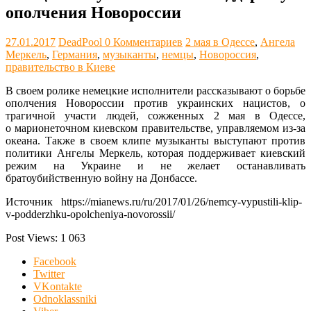
ополчения Новороссии
27.01.2017
DeadPool
0 Комментариев
2 мая в Одессе
,
Ангела
Меркель
,
Германия
,
музыканты
,
немцы
,
Новороссия
,
правительство в Киеве
В своем ролике немецкие исполнители рассказывают о борьбе
ополчения Новороссии против украинских нацистов, о
трагичной участи людей, сожженных 2 мая в Одессе,
о марионеточном киевском правительстве, управляемом из-за
океана. Также в своем клипе музыканты выступают против
политики Ангелы Меркель, которая поддерживает киевский
режим на Украине и не желает останавливать
братоубийственную войну на Донбассе.
Источник https://mianews.ru/ru/2017/01/26/nemcy-vypustili-klip-
v-podderzhku-opolcheniya-novorossii/
Post Views:
1 063
Facebook
Twitter
VKontakte
Odnoklassniki