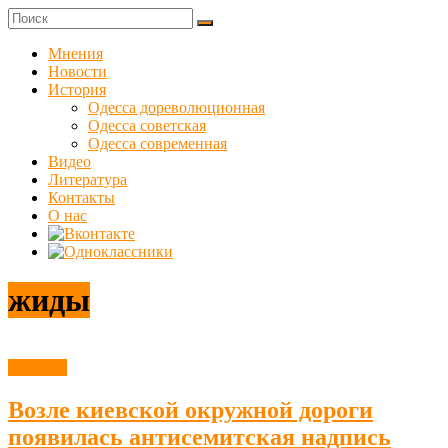
Skip
to
Куликовец
content
Мнения
Новости
Сайт
История
одесского
Одесса дореволюционная
сопротивления
Одесса советская
Одесса современная
Видео
Литература
Контакты
О нас
жиды
Новости
Возле киевской окружной дороги
появилась антисемитская надпись