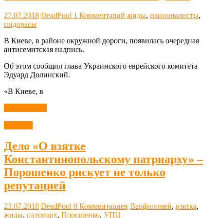
27.07.2018
DeadPool
1 Комментарий
жиды
,
националисты
,
пидорасы
В Киеве, в районе окружной дороги, появилась очередная
антисемитская надпись.
Об этом сообщил глава Украинского еврейского комитета
Эдуард Долинский.
«В Киеве, в
Читать далее
Новости
Дело «О взятке
Константинопольскому патриарху» –
Порошенко рискует не только
репутацией
23.07.2018
DeadPool
0 Комментариев
Варфоломей
,
взятка
,
жиды
,
патриарх
,
Порошенко
,
УПЦ