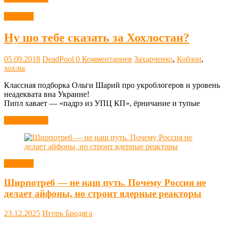
Новости
Ну шо тебе сказать за Хохлостан?
05.09.2018
DeadPool
0 Комментариев
Захарченко
,
Кобзон
,
хохлы
Классная подборка Ольги Шарий про укроблогеров и уровень
неадеквата вна Украине!
Пипл хавает — «падрэ из УПЦ КП», ёрничание и тупые
Читать далее
Новости
Ширпотреб — не наш путь. Почему Россия не
делает айфоны, но строит ядерные реакторы
23.12.2025
Игорь Бродяга