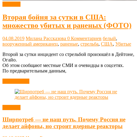
Новости
Вторая бойня за сутки в США:
множество убитых и раненых (ФОТО)
04.08.2019
Милана Рассказова
0 Комментариев
белый
,
вооруженный американец
,
раненые
,
стрельба
,
США
,
Убитые
Второй за сутки инцидент со стрельбой произошёл в Дейтоне,
Огайо.
Об этом сообщают местные СМИ и очевидцы в соцсетях.
По предварительным данным,
Читать далее
Новости
Ширпотреб — не наш путь. Почему Россия не
делает айфоны, но строит ядерные реакторы