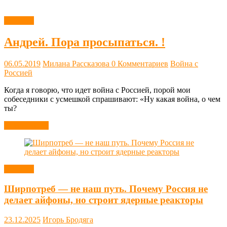
Новости
Андрей. Пора просыпаться. !
06.05.2019
Милана Рассказова
0 Комментариев
Война с
Россией
Когда я говорю, что идет война с Россией, порой мои
собеседники с усмешкой спрашивают: «Ну какая война, о чем
ты?
Читать далее
Новости
Ширпотреб — не наш путь. Почему Россия не
делает айфоны, но строит ядерные реакторы
23.12.2025
Игорь Бродяга