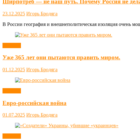
Ширпотреб — не наш путь. Почему Россия не дел
23.12.2025
Игорь Бродяга
В России география и внешнеполитическая изоляция очень мощн
Новости
Уже 365 лет они пытаются править миром.
01.12.2025
Игорь Бродяга
Новости
Евро-российская война
01.07.2025
Игорь Бродяга
Новости