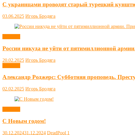
С украинцами проводят старый турецкий куншт
03.06.2025
Игорь Бродяга
Новости
России никуда не уйти от пятимиллионной армии
20.02.2025
Игорь Бродяга
Новости
Александр Роджерс: Субботняя проповедь. Прест
02.02.2025
Игорь Бродяга
Новости
С Новым годом!
30.12.2024
31.12.2024
DeadPool
1