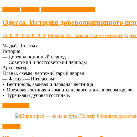
История
Новости
Одесса дореволюционная
Одесса. История дореволюционного пер
19.05.2019
19.05.2019
Милана Рассказова
0 Комментариев
Одесс
Усадьба Толстых
История
— Дореволюционный период
— Советский и постсоветский периоды
Архитектура
Планы, схемы, чертежиСтарый дворец:
— Фасады— Интерьеры:
• Вестибюль, аванзал и парадная лестница
• Ореховая гостиная и комнаты первого этажа в левом крыле
• Турецкая и дубовая гостиные,
Читать далее
Новости