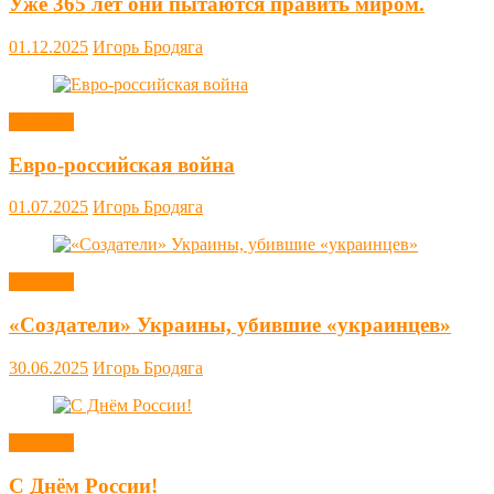
Уже 365 лет они пытаются править миром.
01.12.2025
Игорь Бродяга
Новости
Евро-российская война
01.07.2025
Игорь Бродяга
Новости
«Создатели» Украины, убившие «украинцев»
30.06.2025
Игорь Бродяга
Новости
С Днём России!