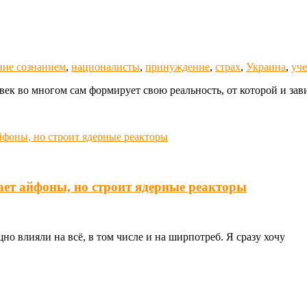
ие сознанием
,
националисты
,
принуждение
,
страх
,
Украина
,
уч
век во многом сам формирует свою реальность, от которой и зав
ает айфоны, но строит ядерные реакторы
о влияли на всё, в том числе и на ширпотреб. Я сразу хочу