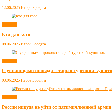
12.06.2025
Игорь Бродяга
Новости
Кто для кого
08.06.2025
Игорь Бродяга
Новости
С украинцами проводят старый турецкий куншт
03.06.2025
Игорь Бродяга
Новости
России никуда не уйти от пятимиллионной армии