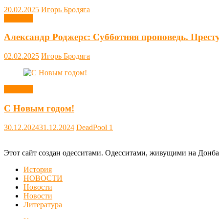
20.02.2025
Игорь Бродяга
Новости
Александр Роджерс: Субботняя проповедь. Прест
02.02.2025
Игорь Бродяга
Новости
С Новым годом!
30.12.2024
31.12.2024
DeadPool
1
Этот сайт создан одесситами. Одесситами, живущими на Донба
История
НОВОСТИ
Новости
Новости
Литература