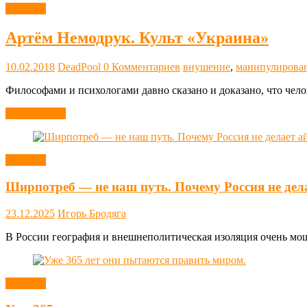
Новости
Артём Немодрук. Культ «Украина»
10.02.2018
DeadPool
0 Комментариев
внушение
,
манипулирован
Философами и психологами давно сказано и доказано, что чело
Читать далее
Новости
Ширпотреб — не наш путь. Почему Россия не дел
23.12.2025
Игорь Бродяга
В России география и внешнеполитическая изоляция очень мощн
Новости