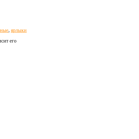
еные
,
ярлыки
исит его