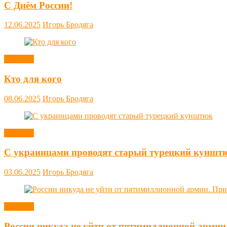
С Днём России!
12.06.2025
Игорь Бродяга
Новости
Кто для кого
08.06.2025
Игорь Бродяга
Новости
С украинцами проводят старый турецкий куншт
03.06.2025
Игорь Бродяга
Новости
России никуда не уйти от пятимиллионной армии