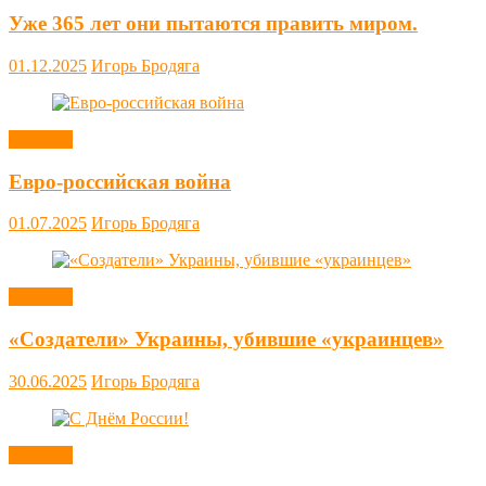
Уже 365 лет они пытаются править миром.
01.12.2025
Игорь Бродяга
Новости
Евро-российская война
01.07.2025
Игорь Бродяга
Новости
«Создатели» Украины, убившие «украинцев»
30.06.2025
Игорь Бродяга
Новости