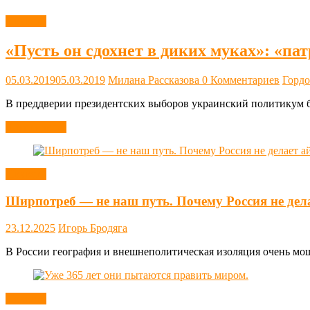
Новости
«Пусть он сдохнет в диких муках»: «п
05.03.2019
05.03.2019
Милана Рассказова
0 Комментариев
Горд
В преддверии президентских выборов украинский политикум бу
Читать далее
Новости
Ширпотреб — не наш путь. Почему Россия не дел
23.12.2025
Игорь Бродяга
В России география и внешнеполитическая изоляция очень мощн
Новости