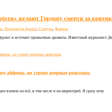
атрiоти» желают Гордону смерти за крит
он
,
Политикум бурлит
,
Степура
,
Фарион
рлит и источает привычные ароматы. Известный журналист Дмит
ает айфоны, но строит ядерные реакторы
о влияли на всё, в том числе и на ширпотреб. Я сразу хочу