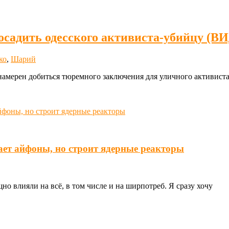
осадить одесского активиста-убийцу (В
ко
,
Шарий
амерен добиться тюремного заключения для уличного активиста
ает айфоны, но строит ядерные реакторы
о влияли на всё, в том числе и на ширпотреб. Я сразу хочу