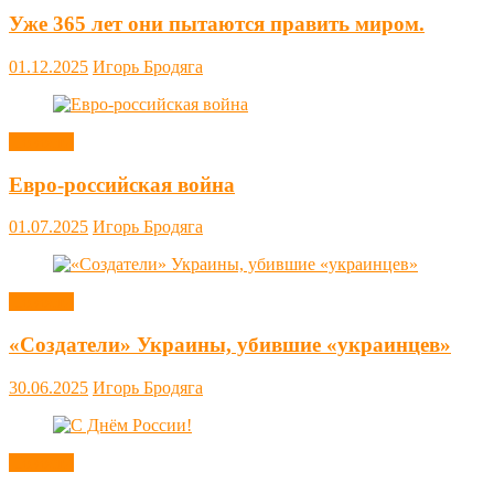
Уже 365 лет они пытаются править миром.
01.12.2025
Игорь Бродяга
Новости
Евро-российская война
01.07.2025
Игорь Бродяга
Новости
«Создатели» Украины, убившие «украинцев»
30.06.2025
Игорь Бродяга
Новости