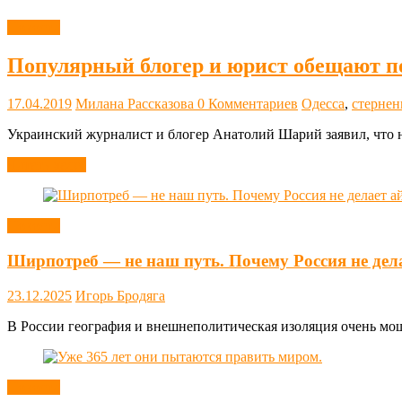
Новости
Популярный блогер и юрист обещают п
17.04.2019
Милана Рассказова
0 Комментариев
Одесса
,
стернен
Украинский журналист и блогер Анатолий Шарий заявил, что н
Читать далее
Новости
Ширпотреб — не наш путь. Почему Россия не дел
23.12.2025
Игорь Бродяга
В России география и внешнеполитическая изоляция очень мощн
Новости