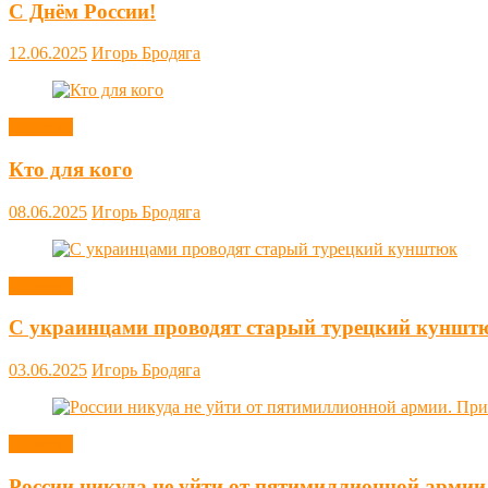
С Днём России!
12.06.2025
Игорь Бродяга
Новости
Кто для кого
08.06.2025
Игорь Бродяга
Новости
С украинцами проводят старый турецкий куншт
03.06.2025
Игорь Бродяга
Новости
России никуда не уйти от пятимиллионной армии