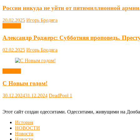
России никуда не уйти от пятимиллионной армии
20.02.2025
Игорь Бродяга
Новости
Александр Роджерс: Субботняя проповедь. Прест
02.02.2025
Игорь Бродяга
Новости
С Новым годом!
30.12.2024
31.12.2024
DeadPool
1
Этот сайт создан одесситами. Одесситами, живущими на Донба
История
НОВОСТИ
Новости
Новости