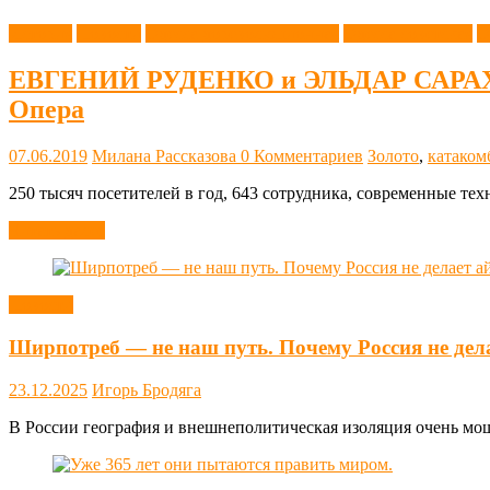
История
Новости
Одесса дореволюционная
Одесса советская
О
ЕВГЕНИЙ РУДЕНКО и ЭЛЬДАР САРАХМАН.
Опера
07.06.2019
Милана Рассказова
0 Комментариев
Золото
,
катаком
250 тысяч посетителей в год, 643 сотрудника, современные т
Читать далее
Новости
Ширпотреб — не наш путь. Почему Россия не дел
23.12.2025
Игорь Бродяга
В России география и внешнеполитическая изоляция очень мощн