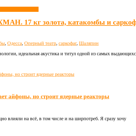
десса современная
 17 кг золота, катакомбы и саркофа
бы
,
Одесса
,
Оперный театр
,
саркофаг
,
Шаляпин
ехнологии, идеальная акустика и титул одной из самых выдающи
ает айфоны, но строит ядерные реакторы
о влияли на всё, в том числе и на ширпотреб. Я сразу хочу